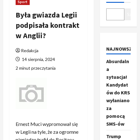
Sport
Była gwiazda Legii
Szukaj
podpisała kontrakt
w Anglii?
NAJNOWSZE
Redakcja
14 sierpnia, 2024
Absurdaln
2 minut przeczytania
a
sytuacja!
Kandydat
ów do KRS
wyłaniano
za
pomocą
SMS-ów
Ernest Muci wypromował się
w Legii na tyle, że za ogromne
Trump
pieniądze trafił do Besitasu