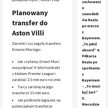
zachowani
e
Planowany
zawodnik
ów Realu
transfer do
po meczu
Aston Villi
z
Bayernem.
Zarobki i szczegoły transferu
„To jakiś
Ernesta Muciego:
absurd” 4.
Piłkarze
Jak czytamy, Ernest Muci
Realu po
ma podpisać 4-letni kontrakt
spotkaniu
z klubem Premier League i
z
zarabiać 2,5 mln euro rocznie.
Bayernem
– „To musi
Turcy zarobią na jego
być żart”
transferze 15 mln euro.
5.
Jak podkreśla legia.net, na
Niecodzie
potencjalnym transferze