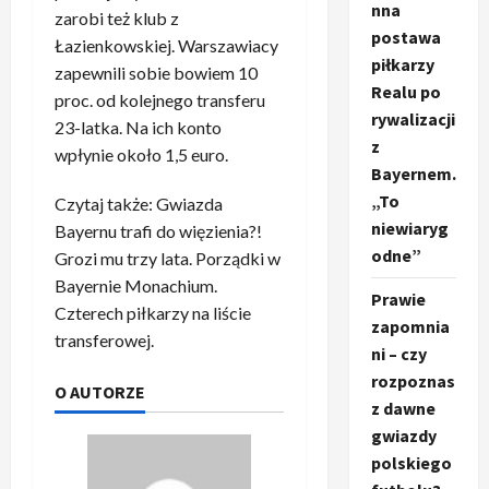
nna
zarobi też klub z
postawa
Łazienkowskiej. Warszawiacy
piłkarzy
zapewnili sobie bowiem 10
Realu po
proc. od kolejnego transferu
rywalizacji
23-latka. Na ich konto
z
wpłynie około 1,5 euro.
Bayernem.
„To
Czytaj także: Gwiazda
niewiaryg
Bayernu trafi do więzienia?!
odne”
Grozi mu trzy lata. Porządki w
Bayernie Monachium.
Prawie
Czterech piłkarzy na liście
zapomnia
transferowej.
ni – czy
rozpoznas
O AUTORZE
z dawne
gwiazdy
polskiego