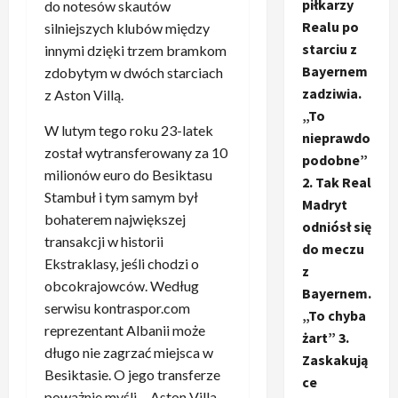
piłkarzy
do notesów skautów
Realu po
silniejszych klubów między
starciu z
innymi dzięki trzem bramkom
Bayernem
zdobytym w dwóch starciach
zadziwia.
z Aston Villą.
„To
W lutym tego roku 23-latek
nieprawdo
został wytransferowany za 10
podobne”
milionów euro do Besiktasu
2. Tak Real
Stambuł i tym samym był
Madryt
bohaterem największej
odniósł się
transakcji w historii
do meczu
Ekstraklasy, jeśli chodzi o
z
obcokrajowców. Według
Bayernem.
serwisu kontraspor.com
„To chyba
reprezentant Albanii może
żart” 3.
długo nie zagrzać miejsca w
Zaskakują
Besiktasie. O jego transferze
ce
poważnie myśli… Aston Villa.