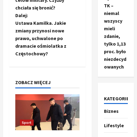
celów military. Czyżby
TK –
a
chciała się bronić?
niemal
Dalej:
c
wszyscy
Ustawa Kamilka. Jakie
mieli
zmiany przynosi nowe
z
zdanie,
prawo, uchwalone po
tylko 1,13
dramacie ośmiolatka z
w
proc. było
Częstochowy?
p
niezdecyd
owanych
i
ZOBACZ WIĘCEJ
s
y
KATEGORIE
Biznes
Ze świata
T
Sport
r
Lifestyle
u