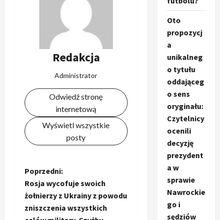
futbolu?
Oto
propozycj
a
Redakcja
unikalneg
o tytułu
Administrator
oddająceg
o sens
Odwiedź stronę
oryginału:
internetową
Czytelnicy
Wyświetl wszystkie
ocenili
posty
decyzję
prezydent
a w
Z
Poprzedni:
sprawie
Rosja wycofuje swoich
o
Nawrockie
żołnierzy z Ukrainy z powodu
go i
zniszczenia wszystkich
b
sędziów