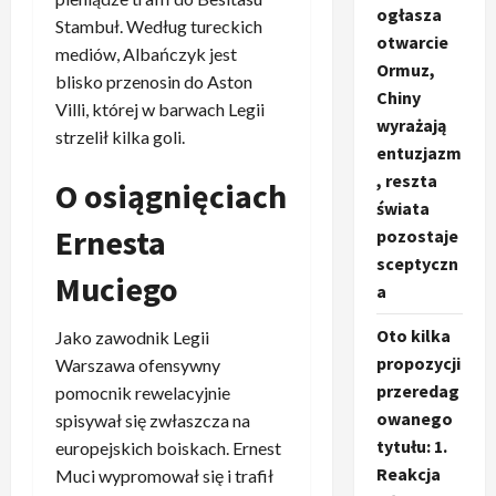
ogłasza
Stambuł. Według tureckich
otwarcie
mediów, Albańczyk jest
Ormuz,
blisko przenosin do Aston
Chiny
Villi, której w barwach Legii
wyrażają
strzelił kilka goli.
entuzjazm
, reszta
O osiągnięciach
świata
Ernesta
pozostaje
sceptyczn
Muciego
a
Oto kilka
Jako zawodnik Legii
propozycji
Warszawa ofensywny
przeredag
pomocnik rewelacyjnie
owanego
spisywał się zwłaszcza na
tytułu: 1.
europejskich boiskach. Ernest
Reakcja
Muci wypromował się i trafił