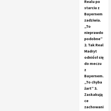
Realu po
starciu z
Bayernem
zadziwia.
„To
nieprawdo
podobne”
2. Tak Real
Madryt
odniósł się
do meczu
z
Bayernem.
„To chyba
żart” 3.
Zaskakują
ce
zachowani