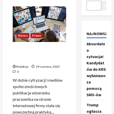
Szukaj
NAJNOWSZE
Biznes
Prawo
Absurdaln
Czy pracodawca może
a
publikować Twoje zdjęcie na
sytuacja!
stronie firmy?
Kandydat
Redakcja
29 czerwca, 2025
ów do KRS
0
wyłaniano
W dobie cyfryzacji i mediów
za
społecznościowych
pomocą
publikacja wizerunku
SMS-ów
pracownika na stronie
Trump
internetowej firmy stała się
ogłasza
powszechną praktyką....