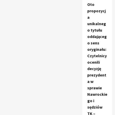
Oto
propozycj
a
unikalneg
o tytułu
oddająceg
o sens
oryginału:
Czytelnicy
ocenili
decyzję
prezydent
a w
sprawie
Nawrockie
go i
sędziów
TK –