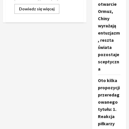
otwarcie
Dowiedz
Dowiedz się więcej
Ormuz,
się
więcej
Chiny
o
Czy
wyrażają
pracodawca
entuzjazm
może
publikować
, reszta
Twoje
zdjęcie
świata
na
stronie
pozostaje
firmy?
sceptyczn
a
Oto kilka
propozycji
przeredag
owanego
tytułu: 1.
Reakcja
piłkarzy