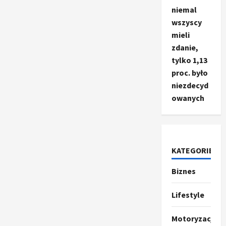
niemal
wszyscy
mieli
zdanie,
tylko 1,13
proc. było
niezdecyd
owanych
KATEGORIE
Biznes
Ze świata
T
r
Lifestyle
u
m
2
Motoryzacja
p