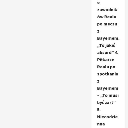
e
zawodnik
ów Realu
po meczu
z
Bayernem.
„To jakiś
absurd” 4.
Piłkarze
Realu po
spotkaniu
z
Bayernem
– „To musi
być żart”
5.
Niecodzie
nna