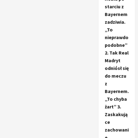
starciu z
Bayernem
zadziwia.
„To
nieprawdo
podobne”
2. Tak Real
Madryt
odniósł się
do meczu
z
Bayernem.
„To chyba
żart” 3.
Zaskakują
ce
zachowani
e