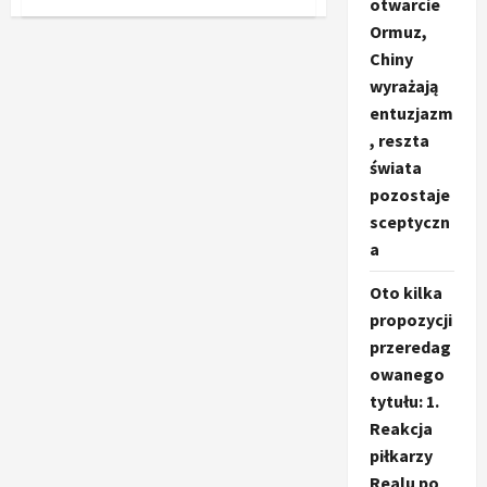
otwarcie
o
Jak
Ormuz,
chlorofil
w
Chiny
płynie
wyrażają
wspiera
codzienne
entuzjazm
zdrowie?
, reszta
świata
pozostaje
sceptyczn
a
Oto kilka
propozycji
przeredag
owanego
tytułu: 1.
Reakcja
piłkarzy
Realu po