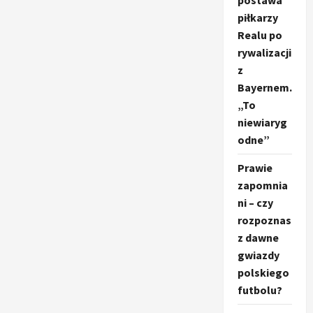
postawa
piłkarzy
Realu po
rywalizacji
z
Bayernem.
„To
niewiaryg
odne”
Prawie
zapomnia
ni – czy
rozpoznas
z dawne
gwiazdy
polskiego
futbolu?