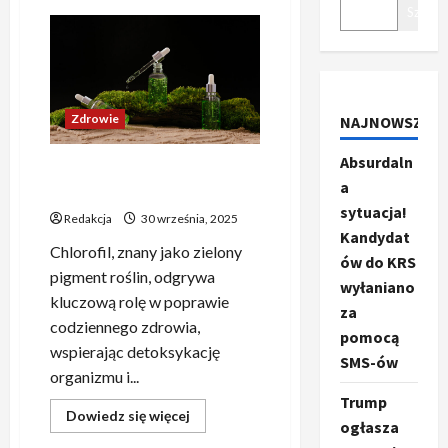
Szukaj
Zdrowie
NAJNOWSZE
Absurdaln
Jak chlorofil w płynie
a
wspiera codzienne zdrowie?
sytuacja!
Redakcja
30 września, 2025
Kandydat
Chlorofil, znany jako zielony
ów do KRS
pigment roślin, odgrywa
wyłaniano
kluczową rolę w poprawie
za
codziennego zdrowia,
pomocą
wspierając detoksykację
SMS-ów
organizmu i...
Trump
Dowiedz
Dowiedz się więcej
ogłasza
się
więcej