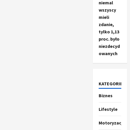
niemal
wszyscy
mieli
zdanie,
tylko 1,13
proc. było
niezdecyd
owanych
KATEGORIE
Biznes
Ze świata
T
r
Lifestyle
u
m
2
Motoryzacja
p