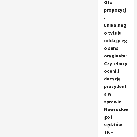
Oto
propozycj
a
unikalneg
o tytułu
oddająceg
o sens
oryginału:
Czytelnicy
ocenili
decyzję
prezydent
a w
sprawie
Nawrockie
go i
sędziów
TK –