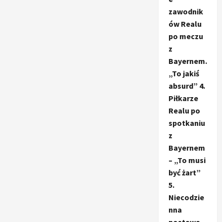
zawodnik
ów Realu
po meczu
z
Bayernem.
„To jakiś
absurd” 4.
Piłkarze
Realu po
spotkaniu
z
Bayernem
– „To musi
być żart”
5.
Niecodzie
nna