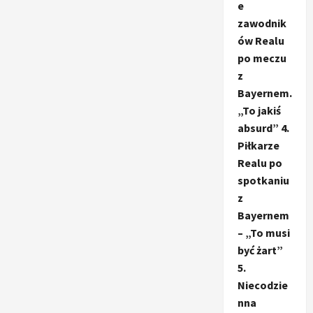
e
zawodnik
ów Realu
po meczu
z
Bayernem.
„To jakiś
absurd” 4.
Piłkarze
Realu po
spotkaniu
z
Bayernem
– „To musi
być żart”
5.
Niecodzie
nna