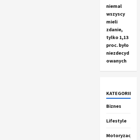
niemal
wszyscy
mieli
zdanie,
tylko 1,13
proc. było
niezdecyd
owanych
KATEGORIE
Biznes
Ze świata
T
r
Lifestyle
u
m
2
Motoryzacja
p