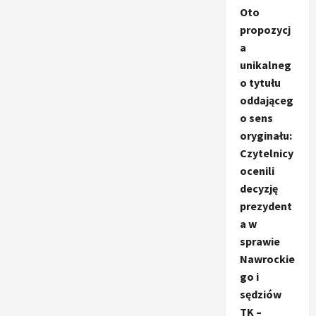
Oto
propozycj
a
unikalneg
o tytułu
oddająceg
o sens
oryginału:
Czytelnicy
ocenili
decyzję
prezydent
a w
sprawie
Nawrockie
go i
sędziów
TK –