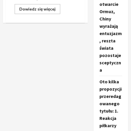
otwarcie
Dowiedz
Dowiedz się więcej
Ormuz,
się
więcej
Chiny
o
Jak
wyrażają
gadżety
entuzjazm
reklamowe
mogą
, reszta
zwiększyć
świadomość
świata
marki?
pozostaje
sceptyczn
a
Oto kilka
propozycji
przeredag
owanego
tytułu: 1.
Reakcja
piłkarzy