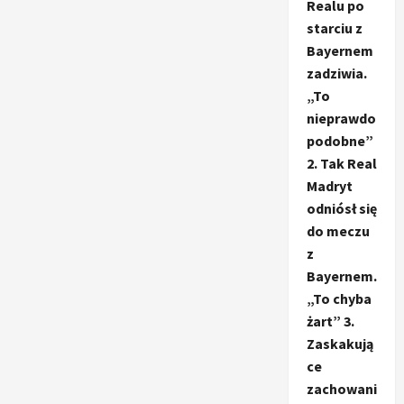
Realu po
starciu z
Bayernem
zadziwia.
„To
nieprawdo
podobne”
2. Tak Real
Madryt
odniósł się
do meczu
z
Bayernem.
„To chyba
żart” 3.
Zaskakują
ce
zachowani