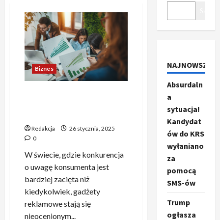
Szukaj
NAJNOWSZE
Biznes
Absurdaln
Jak gadżety reklamowe
a
mogą zwiększyć świadomość
sytuacja!
marki?
Kandydat
Redakcja
26 stycznia, 2025
ów do KRS
0
wyłaniano
W świecie, gdzie konkurencja
za
o uwagę konsumenta jest
pomocą
bardziej zacięta niż
SMS-ów
kiedykolwiek, gadżety
Trump
reklamowe stają się
ogłasza
nieocenionym...