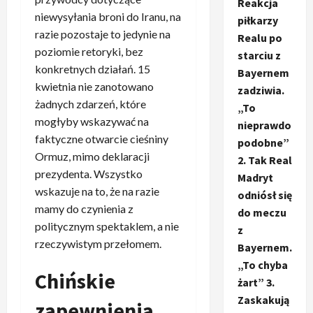
Reakcja
niewysyłania broni do Iranu, na
piłkarzy
razie pozostaje to jedynie na
Realu po
poziomie retoryki, bez
starciu z
konkretnych działań. 15
Bayernem
kwietnia nie zanotowano
zadziwia.
żadnych zdarzeń, które
„To
mogłyby wskazywać na
nieprawdo
faktyczne otwarcie cieśniny
podobne”
Ormuz, mimo deklaracji
2. Tak Real
prezydenta. Wszystko
Madryt
wskazuje na to, że na razie
odniósł się
mamy do czynienia z
do meczu
politycznym spektaklem, a nie
z
rzeczywistym przełomem.
Bayernem.
„To chyba
Chińskie
żart” 3.
Zaskakują
zapewnienia