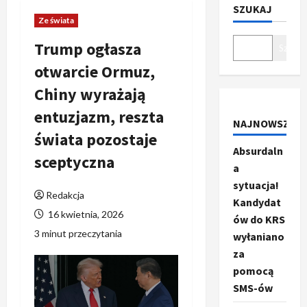
SZUKAJ
Ze świata
Trump ogłasza
Szukaj
otwarcie Ormuz,
Chiny wyrażają
entuzjazm, reszta
NAJNOWSZE
świata pozostaje
Absurdaln
sceptyczna
a
sytuacja!
Redakcja
Kandydat
16 kwietnia, 2026
ów do KRS
3 minut przeczytania
wyłaniano
za
pomocą
SMS-ów