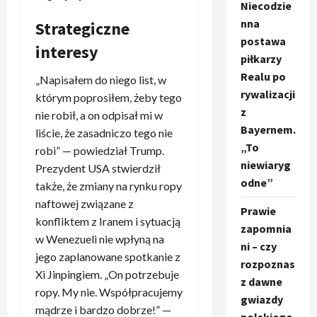
Niecodzie
nna
Strategiczne
postawa
interesy
piłkarzy
Realu po
„Napisałem do niego list, w
rywalizacji
którym poprosiłem, żeby tego
z
nie robił, a on odpisał mi w
Bayernem.
liście, że zasadniczo tego nie
„To
robi” — powiedział Trump.
niewiaryg
Prezydent USA stwierdził
odne”
także, że zmiany na rynku ropy
naftowej związane z
Prawie
konfliktem z Iranem i sytuacją
zapomnia
w Wenezueli nie wpłyną na
ni – czy
jego zaplanowane spotkanie z
rozpoznas
Xi Jinpingiem. „On potrzebuje
z dawne
ropy. My nie. Współpracujemy
gwiazdy
mądrze i bardzo dobrze!” —