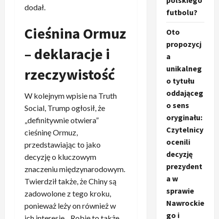
polskiego
dodał.
futbolu?
Cieśnina Ormuz
Oto
propozycj
– deklaracje i
a
unikalneg
rzeczywistość
o tytułu
oddająceg
W kolejnym wpisie na Truth
o sens
Social, Trump ogłosił, że
oryginału:
„definitywnie otwiera”
Czytelnicy
cieśninę Ormuz,
ocenili
przedstawiając to jako
decyzję
decyzję o kluczowym
prezydent
znaczeniu międzynarodowym.
a w
Twierdził także, że Chiny są
sprawie
zadowolone z tego kroku,
Nawrockie
ponieważ leży on również w
go i
ich interesie. „Robię to także