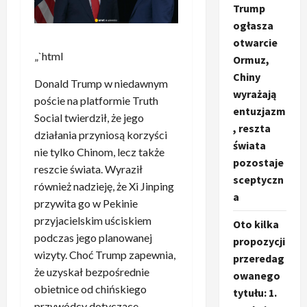
Trump
ogłasza
otwarcie
„`html
Ormuz,
Chiny
Donald Trump w niedawnym
wyrażają
poście na platformie Truth
entuzjazm
Social twierdził, że jego
, reszta
działania przyniosą korzyści
świata
nie tylko Chinom, lecz także
pozostaje
reszcie świata. Wyraził
sceptyczn
również nadzieję, że Xi Jinping
a
przywita go w Pekinie
przyjacielskim uściskiem
Oto kilka
podczas jego planowanej
propozycji
wizyty. Choć Trump zapewnia,
przeredag
że uzyskał bezpośrednie
owanego
obietnice od chińskiego
tytułu: 1.
przywódcy dotyczące