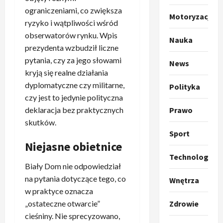
o
a
ograniczeniami, co zwiększa
Motoryzacja
k
s
3
ryzyko i wątpliwości wśród
i
z
obserwatorów rynku. Wpis
Nauka
l
Sport
a
prezydenta wzbudził liczne
P
k
o
pytania, czy za jego słowami
r
News
a
t
kryją się realne działania
a
p
w
w
dyplomatyczne czy militarne,
r
4
a
Polityka
i
o
r
czy jest to jedynie polityczna
e
Polityka
p
c
deklaracja bez praktycznych
Prawo
O
z
o
i
skutków.
t
a
z
e
Sport
o
p
y
O
Niejasne obietnice
p
o
5
c
r
Technologia
r
m
j
m
Biały Dom nie odpowiedział
o
Polityka
n
i
u
na pytania dotyczące tego, co
Wnętrza
A
p
i
p
z
w praktyce oznacza
b
o
a
r
,
s
„ostateczne otwarcie”
Zdrowie
z
n
z
C
u
y
1
i
cieśniny. Nie sprecyzowano,
e
h