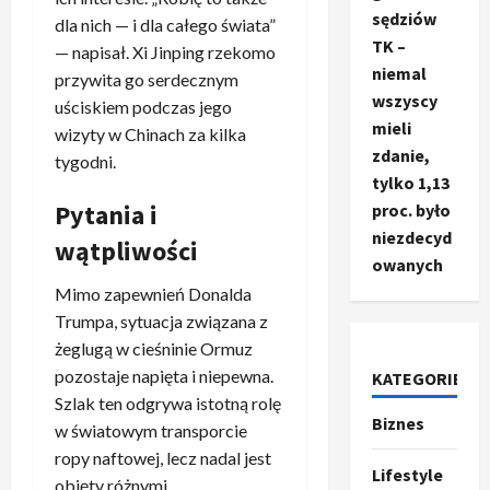
sędziów
dla nich — i dla całego świata”
TK –
— napisał. Xi Jinping rzekomo
niemal
przywita go serdecznym
wszyscy
uściskiem podczas jego
mieli
wizyty w Chinach za kilka
zdanie,
tygodni.
tylko 1,13
Pytania i
proc. było
niezdecyd
wątpliwości
owanych
Mimo zapewnień Donalda
Ze świata
T
Trumpa, sytuacja związana z
r
żeglugą w cieśninie Ormuz
u
pozostaje napięta i niepewna.
KATEGORIE
m
2
Szlak ten odgrywa istotną rolę
p
Biznes
w światowym transporcie
o
Sport
ropy naftowej, lecz nadal jest
O
g
Lifestyle
t
objęty różnymi
ł