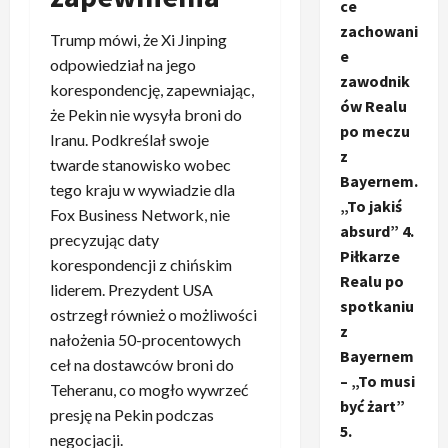
ce
zachowani
Trump mówi, że Xi Jinping
e
odpowiedział na jego
zawodnik
korespondencję, zapewniając,
ów Realu
że Pekin nie wysyła broni do
po meczu
Iranu. Podkreślał swoje
z
twarde stanowisko wobec
Bayernem.
tego kraju w wywiadzie dla
„To jakiś
Fox Business Network, nie
absurd” 4.
precyzując daty
Piłkarze
korespondencji z chińskim
Realu po
liderem. Prezydent USA
spotkaniu
ostrzegł również o możliwości
z
nałożenia 50-procentowych
Bayernem
ceł na dostawców broni do
– „To musi
Teheranu, co mogło wywrzeć
być żart”
presję na Pekin podczas
5.
negocjacji.