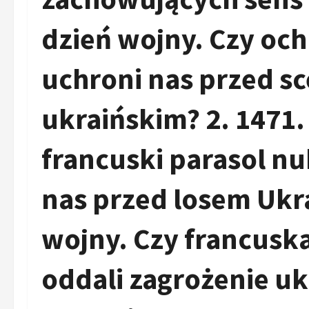
dzień wojny. Czy oc
uchroni nas przed s
ukraińskim? 2. 1471.
francuski parasol n
nas przed losem Ukra
wojny. Czy francusk
oddali zagrożenie u