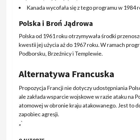
Kanada wycofała się z tego programu w 1984 ro
Polska i Broń Jądrowa
Polska od 1961 roku otrzymywała środki przenosze
kwestii jej użycia aż do 1967 roku. W ramach pr
Podborsku, Brzeźnicy i Templewie.
Alternatywa Francuska
Propozycja Francji nie dotyczy udostępniania Pol
ale zakłada wsparcie wojskowe w razie ataku na Po
atomowej w obronie kraju atakowanego. Jest to d
zapobiec agresji.
„`
O AUTORZE