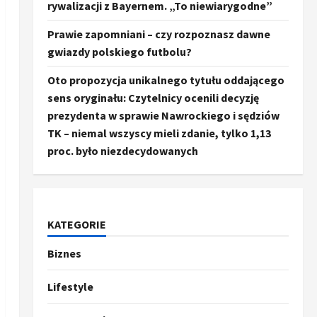
rywalizacji z Bayernem. „To niewiarygodne”
Prawie zapomniani – czy rozpoznasz dawne
gwiazdy polskiego futbolu?
Oto propozycja unikalnego tytułu oddającego
sens oryginału: Czytelnicy ocenili decyzję
prezydenta w sprawie Nawrockiego i sędziów
TK – niemal wszyscy mieli zdanie, tylko 1,13
proc. było niezdecydowanych
KATEGORIE
Biznes
Ze świata
Trump ogłasza otwarcie
Ormuz, Chiny wyrażają
Lifestyle
entuzjazm, reszta świata
pozostaje sceptyczna
2