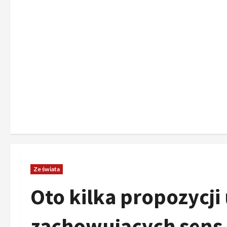
Ze świata
Oto kilka propozycji
zachowujących sens o