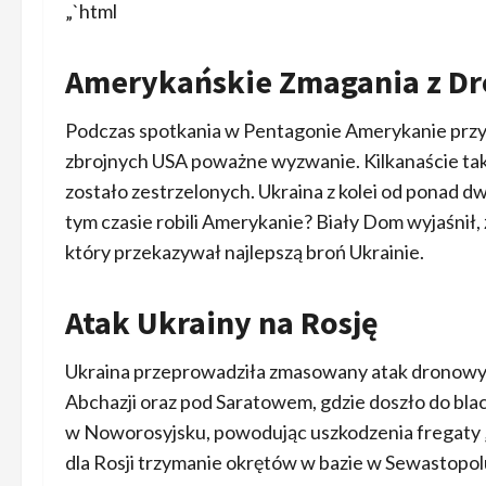
„`html
Amerykańskie Zmagania z D
Podczas spotkania w Pentagonie Amerykanie przyzna
zbrojnych USA poważne wyzwanie. Kilkanaście taki
zostało zestrzelonych. Ukraina z kolei od ponad d
tym czasie robili Amerykanie? Biały Dom wyjaśnił, 
który przekazywał najlepszą broń Ukrainie.
Atak Ukrainy na Rosję
Ukraina przeprowadziła zmasowany atak dronowy n
Abchazji oraz pod Saratowem, gdzie doszło do bla
w Noworosyjsku, powodując uszkodzenia fregaty „
dla Rosji trzymanie okrętów w bazie w Sewastopol