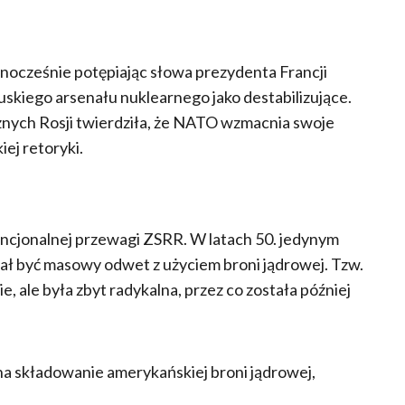
ednocześnie potępiając słowa prezydenta Francji
iego arsenału nuklearnego jako destabilizujące.
nych Rosji twierdziła, że NATO wzmacnia swoje
iej retoryki.
cjonalnej przewagi ZSRR. W latach 50. jedynym
ł być masowy odwet z użyciem broni jądrowej. Tzw.
ale była zbyt radykalna, przez co została później
na składowanie amerykańskiej broni jądrowej,