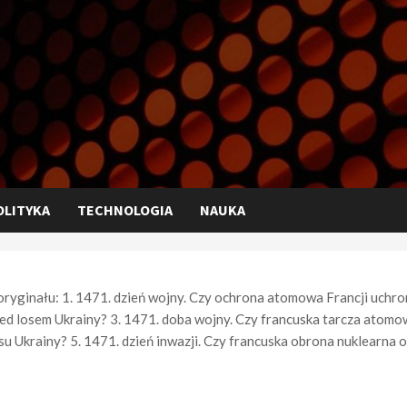
OLITYKA
TECHNOLOGIA
NAUKA
oryginału: 1. 1471. dzień wojny. Czy ochrona atomowa Francji uchron
rzed losem Ukrainy? 3. 1471. doba wojny. Czy francuska tarcza atomo
 Ukrainy? 5. 1471. dzień inwazji. Czy francuska obrona nuklearna o