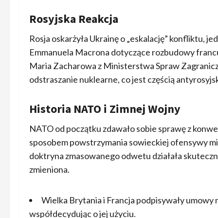
Rosyjska Reakcja
Rosja oskarżyła Ukrainę o „eskalację” konfliktu, j
Emmanuela Macrona dotyczące rozbudowy francusk
Maria Zacharowa z Ministerstwa Spraw Zagranicz
odstraszanie nuklearne, co jest częścią antyrosyjsk
Historia NATO i Zimnej Wojny
NATO od początku zdawało sobie sprawę z konwen
sposobem powstrzymania sowieckiej ofensywy mia
doktryna zmasowanego odwetu działała skutecznie, 
zmieniona.
Wielka Brytania i Francja podpisywały umowy 
współdecydując o jej użyciu.