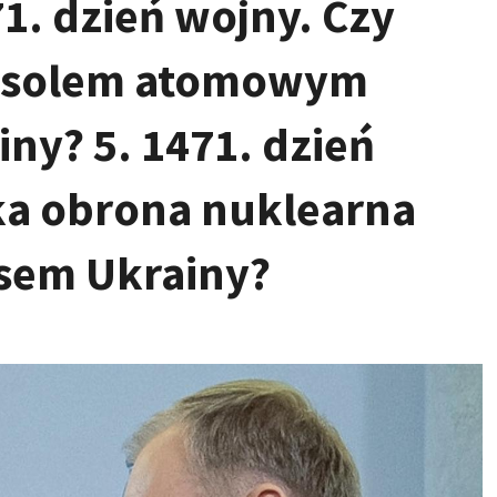
1. dzień wojny. Czy
rasolem atomowym
ny? 5. 1471. dzień
ska obrona nuklearna
osem Ukrainy?