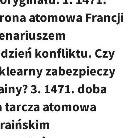
hrona atomowa Francji
cenariuszem
 dzień konfliktu. Czy
uklearny zabezpieczy
iny? 3. 1471. doba
a tarcza atomowa
kraińskim