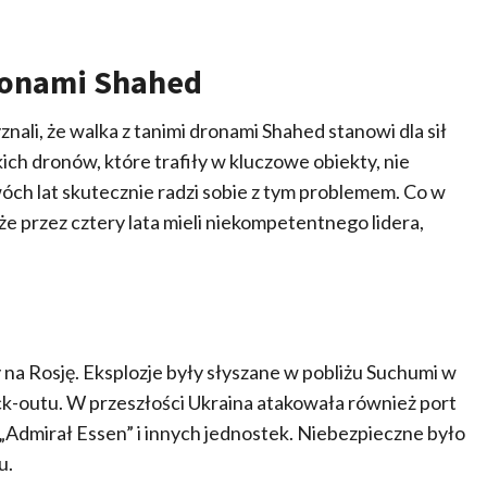
ronami Shahed
li, że walka z tanimi dronami Shahed stanowi dla sił
ch dronów, które trafiły w kluczowe obiekty, nie
wóch lat skutecznie radzi sobie z tym problemem. Co w
że przez cztery lata mieli niekompetentnego lidera,
a Rosję. Eksplozje były słyszane w pobliżu Suchumi w
ck-outu. W przeszłości Ukraina atakowała również port
Admirał Essen” i innych jednostek. Niebezpieczne było
u.