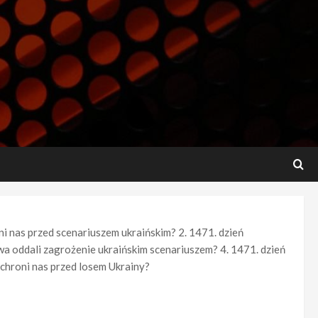
i nas przed scenariuszem ukraińskim? 2. 1471. dzień
wa oddali zagrożenie ukraińskim scenariuszem? 4. 1471. dzień
chroni nas przed losem Ukrainy?