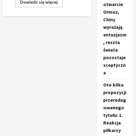
Dowiedz
Dowiedz się więcej
otwarcie
się
więcej
Ormuz,
o
Jak
Chiny
dobrać
wyrażają
odpowiednią
hulajnogę:
entuzjazm
Motus,
Ruptor
, reszta
czy
Hiley?
świata
pozostaje
sceptyczn
a
Oto kilka
propozycji
przeredag
owanego
tytułu: 1.
Reakcja
piłkarzy