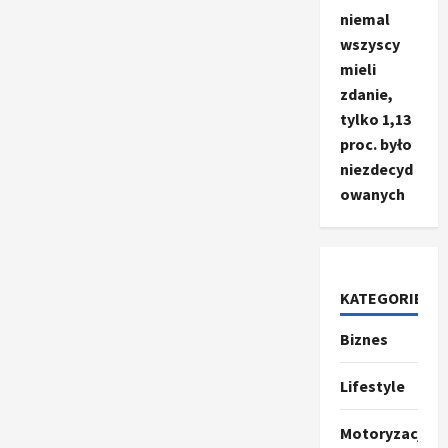
niemal
wszyscy
mieli
zdanie,
tylko 1,13
proc. było
niezdecyd
owanych
KATEGORIE
Biznes
Ze świata
T
r
Lifestyle
u
m
2
Motoryzacja
p