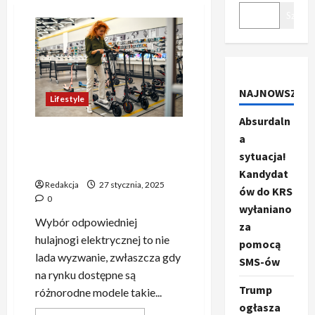
Szukaj
NAJNOWSZE
Lifestyle
Absurdaln
Jak dobrać odpowiednią
a
hulajnogę: Motus, Ruptor
sytuacja!
czy Hiley?
Kandydat
Redakcja
27 stycznia, 2025
ów do KRS
0
wyłaniano
Wybór odpowiedniej
za
hulajnogi elektrycznej to nie
pomocą
lada wyzwanie, zwłaszcza gdy
SMS-ów
na rynku dostępne są
Trump
różnorodne modele takie...
ogłasza