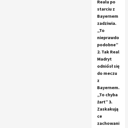
Realu po
starciu z
Bayernem
zadziwia.
„To
nieprawdo
podobne”
2. Tak Real
Madryt
odniósł się
do meczu
z
Bayernem.
„To chyba
żart” 3.
Zaskakują
ce
zachowani