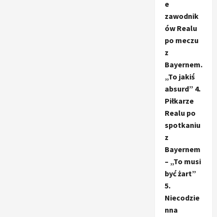
e
zawodnik
ów Realu
po meczu
z
Bayernem.
„To jakiś
absurd” 4.
Piłkarze
Realu po
spotkaniu
z
Bayernem
– „To musi
być żart”
5.
Niecodzie
nna