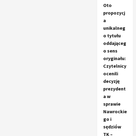
Oto
propozycj
a
unikalneg
o tytułu
oddająceg
o sens
oryginału:
Czytelnicy
ocenili
decyzję
prezydent
a w
sprawie
Nawrockie
go i
sędziów
TK –