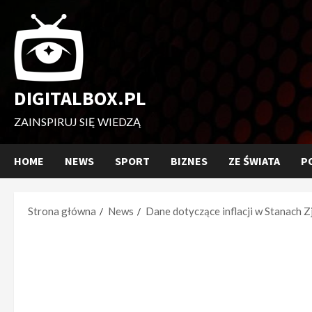
Przejdź
do
treści
DIGITALBOX.PL
ZAINSPIRUJ SIĘ WIEDZĄ
HOME
NEWS
SPORT
BIZNES
ZE ŚWIATA
P
Strona główna
News
Dane dotyczące inflacji w Stanach