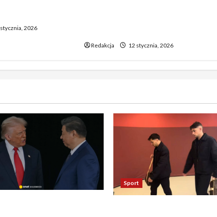
wy wzrost pcha
weselu w Tarnobrzegu – 56-
 górę
latek stracił życie podczas
stycznia, 2026
uroczystości
Redakcja
12 stycznia, 2026
Sport
asza otwarcie Ormuz,
Oto kilka propozycji
żają entuzjazm, reszta