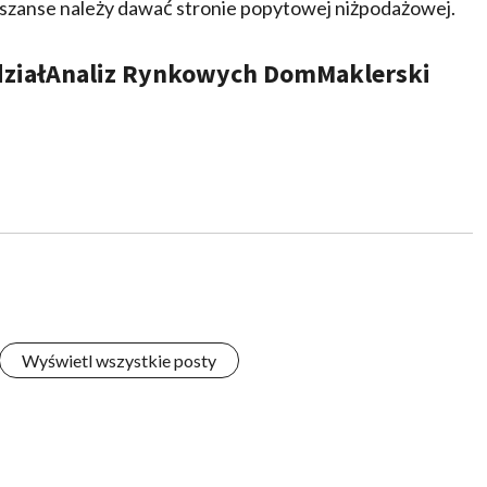
zanse należy dawać stronie popytowej niżpodażowej.
działAnaliz Rynkowych DomMaklerski
Wyświetl wszystkie posty