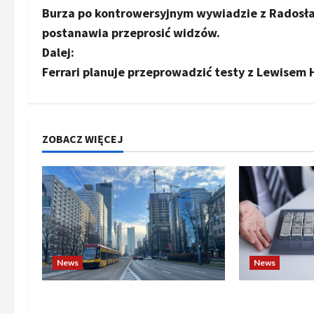
Burza po kontrowersyjnym wywiadzie z Radosła
o
postanawia przeprosić widzów.
b
Dalej:
Ferrari planuje przeprowadzić testy z Lewisem
a
c
z
ZOBACZ WIĘCEJ
w
p
i
s
News
News
y
Banki budzą się do gry. Czy
Złoto i srebr