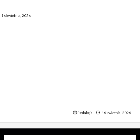
przeredagowanego tytułu:
ostaje sceptyczna
Reakcja piłkarzy Realu po 
16 kwietnia, 2026
Bayernem zadziwia. „To
nieprawdopodobne” 2. Ta
Madryt odniósł się do mec
Bayernem. „To chyba żart”
Zaskakujące zachowanie
zawodników Realu po mec
Bayernem. „To jakiś absur
Piłkarze Realu po spotkan
Bayernem – „To musi być ż
Niecodzienna postawa pił
Realu po rywalizacji z Ba
niewiarygodne”
Redakcja
16 kwietnia, 2026