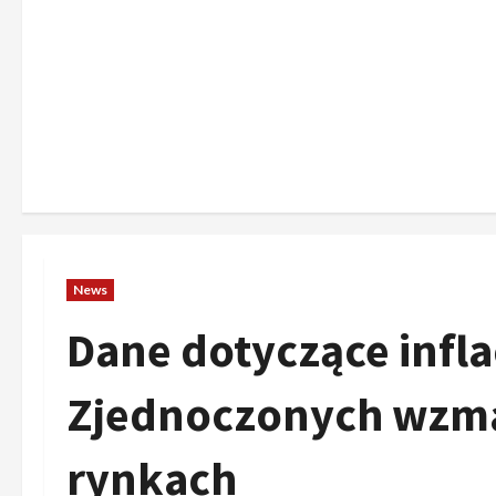
News
Dane dotyczące infla
Zjednoczonych wzma
rynkach