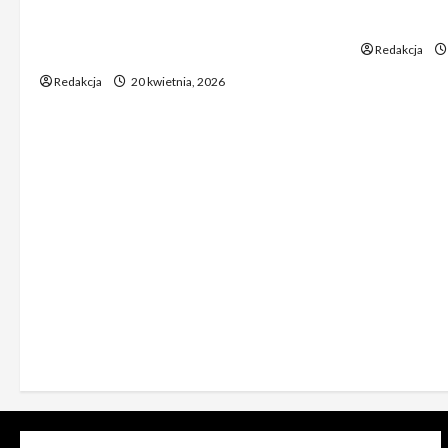
Absurdalna sytuacja! Kandydatów
świata poz
do KRS wyłaniano za pomocą SMS-
Redakcja
ów
Redakcja
20 kwietnia, 2026