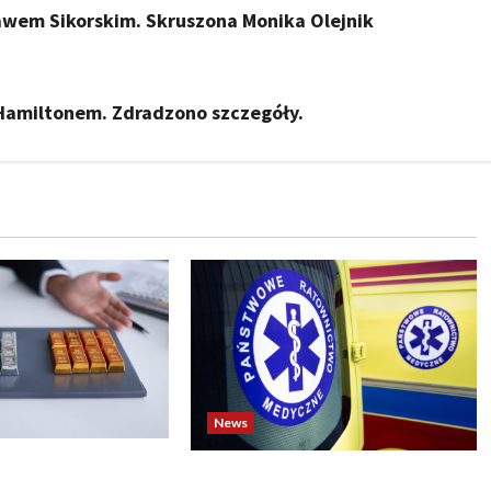
wem Sikorskim. Skruszona Monika Olejnik
 Hamiltonem. Zdradzono szczegóły.
News
o biją rekordy —
Dramatyczne wydarzenia na