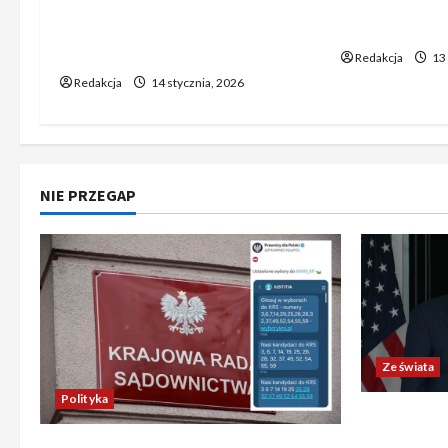
przedsiębiorstwa mogą już
poniedziałko
liczyć na wsparcie dla swoich
notowania w
ambitnych planów?
Redakcja
13 
Redakcja
14 stycznia, 2026
NIE PRZEGAP
Ze świata
Polityka
Trump ogł
Chiny wyra