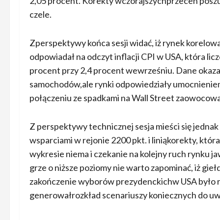
2,05 procent. Korekty wczorajszychprzecen posz
czele.
Zperspektywy końca sesji widać, iż rynek korelow
odpowiadał na odczyt inflacji CPI w USA, która li
procent przy 2,4 procent wewrześniu. Dane okaza
samochodów,ale rynki odpowiedziały umocnieniem
połączeniu ze spadkami na Wall Street zaowocow
Z perspektywy technicznej sesja mieści się jed
wsparciami w rejonie 2200 pkt. i liniąkorekty, któr
wykresie niema i czekanie na kolejny ruch rynku jaw
grze o niższe poziomy nie warto zapominać, iż gi
zakończenie wyborów prezydenckichw USA było ró
generowałrozkład scenariuszy koniecznych do uwz