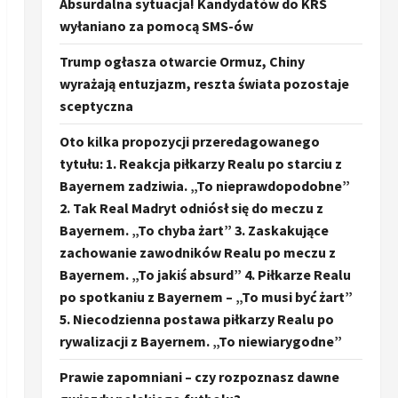
Absurdalna sytuacja! Kandydatów do KRS
wyłaniano za pomocą SMS-ów
Trump ogłasza otwarcie Ormuz, Chiny
wyrażają entuzjazm, reszta świata pozostaje
sceptyczna
Oto kilka propozycji przeredagowanego
tytułu: 1. Reakcja piłkarzy Realu po starciu z
Bayernem zadziwia. „To nieprawdopodobne”
2. Tak Real Madryt odniósł się do meczu z
Bayernem. „To chyba żart” 3. Zaskakujące
zachowanie zawodników Realu po meczu z
Bayernem. „To jakiś absurd” 4. Piłkarze Realu
po spotkaniu z Bayernem – „To musi być żart”
5. Niecodzienna postawa piłkarzy Realu po
rywalizacji z Bayernem. „To niewiarygodne”
Prawie zapomniani – czy rozpoznasz dawne