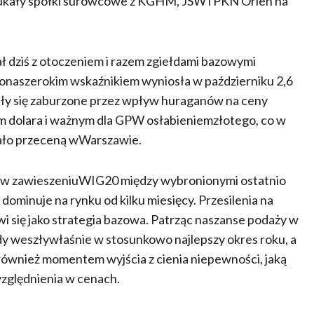
ukały spółki surowcowe z KGHM, JSW i PKN Orlen na
ał dziś z otoczeniem i razem zgiełdami bazowymi
czonaszerokim wskaźnikiem wyniosła w październiku 2,6
ły się zaburzone przez wpływ huraganów na ceny
 dolara i ważnym dla GPW osłabieniemzłotego, co w
ało przeceną wWarszawie.
nak w zawieszeniuWIG20 między wybronionymi ostatnio
a dominuje na rynku od kilku miesięcy. Przesilenia na
i się jako strategia bazowa. Patrząc naszanse podaży w
ełdy weszływłaśnie w stosunkowo najlepszy okres roku, a
wnież momentem wyjścia z cienia niepewności, jaką
ględnienia w cenach.