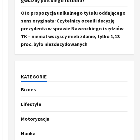
gwiazdy polskiego futbolu?
Oto propozycja unikalnego tytułu oddającego
sens oryginału: Czytelnicy ocenili decyzję
prezydenta w sprawie Nawrockiego i sędziów
TK – niemal wszyscy mieli zdanie, tylko 1,13
proc. było niezdecydowanych
KATEGORIE
Biznes
Ze świata
Trump ogłasza otwarcie
Ormuz, Chiny wyrażają
Lifestyle
entuzjazm, reszta świata
pozostaje sceptyczna
2
Motoryzacja
16 kwietnia, 2026
Sport
Nauka
Oto kilka propozycji