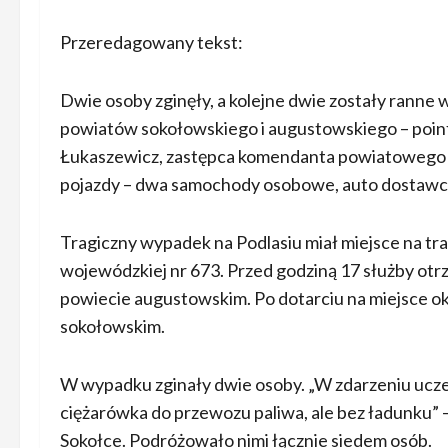
Przeredagowany tekst:
Dwie osoby zginęły, a kolejne dwie zostały ranne
powiatów sokołowskiego i augustowskiego – poinf
Łukaszewicz, zastępca komendanta powiatowego P
pojazdy – dwa samochody osobowe, auto dostawcz
Tragiczny wypadek na Podlasiu miał miejsce na tr
wojewódzkiej nr 673. Przed godziną 17 służby otr
powiecie augustowskim. Po dotarciu na miejsce ok
sokołowskim.
W wypadku zginały dwie osoby. „W zdarzeniu ucz
ciężarówka do przewozu paliwa, ale bez ładunku” –
Sokołce. Podróżowało nimi łącznie siedem osób.