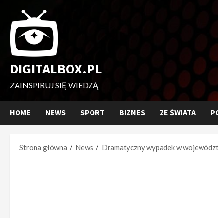
Przejdź
do
treści
DIGITALBOX.PL
ZAINSPIRUJ SIĘ WIEDZĄ
HOME
NEWS
SPORT
BIZNES
ZE ŚWIATA
P
Strona główna
News
Dramatyczny wypadek w województwi