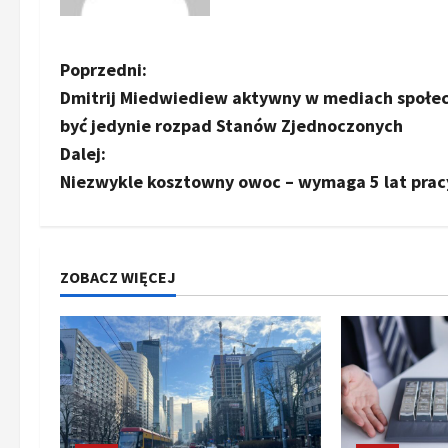
Z
Poprzedni:
Dmitrij Miedwiediew aktywny w mediach społe
o
być jedynie rozpad Stanów Zjednoczonych
b
Dalej:
Niezwykle kosztowny owoc – wymaga 5 lat prac
a
c
z
ZOBACZ WIĘCEJ
w
p
i