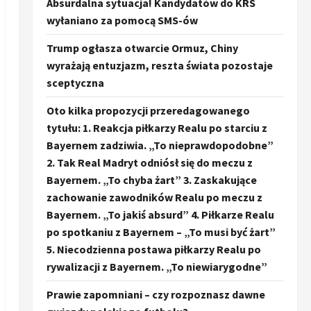
Absurdalna sytuacja! Kandydatów do KRS
wyłaniano za pomocą SMS-ów
Trump ogłasza otwarcie Ormuz, Chiny
wyrażają entuzjazm, reszta świata pozostaje
sceptyczna
Oto kilka propozycji przeredagowanego
tytułu: 1. Reakcja piłkarzy Realu po starciu z
Bayernem zadziwia. „To nieprawdopodobne”
2. Tak Real Madryt odniósł się do meczu z
Bayernem. „To chyba żart” 3. Zaskakujące
zachowanie zawodników Realu po meczu z
Bayernem. „To jakiś absurd” 4. Piłkarze Realu
po spotkaniu z Bayernem – „To musi być żart”
5. Niecodzienna postawa piłkarzy Realu po
rywalizacji z Bayernem. „To niewiarygodne”
Prawie zapomniani – czy rozpoznasz dawne