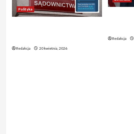
Polityka
Trump ogł
Chiny wyra
Absurdalna sytuacja! Kandydatów
świata poz
do KRS wyłaniano za pomocą SMS-
Redakcja
ów
Redakcja
20 kwietnia, 2026