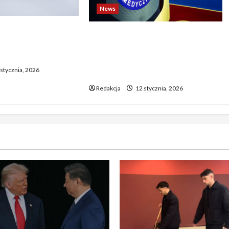
News
o biją rekordy —
Dramatyczne wydarzenia na
wy wzrost pcha
weselu w Tarnobrzegu – 56-
 górę
latek stracił życie podczas
stycznia, 2026
uroczystości
Redakcja
12 stycznia, 2026