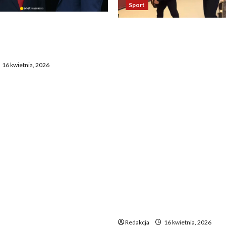
Sport
asza otwarcie Ormuz,
Oto kilka propozycji
żają entuzjazm, reszta
przeredagowanego tytułu:
ostaje sceptyczna
Reakcja piłkarzy Realu po 
16 kwietnia, 2026
Bayernem zadziwia. „To
nieprawdopodobne” 2. Ta
Madryt odniósł się do mec
Bayernem. „To chyba żart”
Zaskakujące zachowanie
zawodników Realu po mec
Bayernem. „To jakiś absur
Piłkarze Realu po spotkan
Bayernem – „To musi być ż
Niecodzienna postawa pił
Realu po rywalizacji z Ba
niewiarygodne”
Redakcja
16 kwietnia, 2026