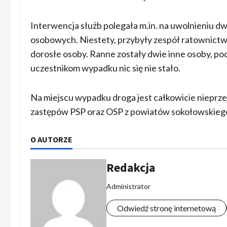
Interwencja służb polegała m.in. na uwolnieniu
osobowych. Niestety, przybyły zespół ratownictwa
dorosłe osoby. Ranne zostały dwie inne osoby,
uczestnikom wypadku nic się nie stało.
Na miejscu wypadku droga jest całkowicie nieprze
zastępów PSP oraz OSP z powiatów sokołowskiego
O AUTORZE
Redakcja
Administrator
Odwiedź stronę internetową