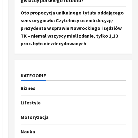
gwiazdy polskiego futbolu?
Oto propozycja unikalnego tytułu oddającego
sens oryginału: Czytelnicy ocenili decyzję
prezydenta w sprawie Nawrockiego i sędziów
TK – niemal wszyscy mieli zdanie, tylko 1,13
proc. było niezdecydowanych
KATEGORIE
Biznes
Ze świata
Trump ogłasza otwarcie
Ormuz, Chiny wyrażają
Lifestyle
entuzjazm, reszta świata
pozostaje sceptyczna
2
Motoryzacja
16 kwietnia, 2026
Sport
Nauka
Oto kilka propozycji