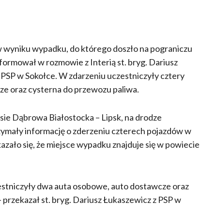
 w wyniku wypadku, do którego doszło na pograniczu
ormował w rozmowie z Interią st. bryg. Dariusz
SP w Sokołce. W zdarzeniu uczestniczyły cztery
e oraz cysterna do przewozu paliwa.
asie Dąbrowa Białostocka – Lipsk, na drodze
zymały informację o zderzeniu czterech pojazdów w
azało się, że miejsce wypadku znajduje się w powiecie
estniczyły dwa auta osobowe, auto dostawcze oraz
 przekazał st. bryg. Dariusz Łukaszewicz z PSP w