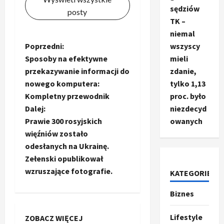
sędziów
posty
TK –
niemal
Z
Poprzedni:
wszyscy
Sposoby na efektywne
mieli
o
przekazywanie informacji do
zdanie,
nowego komputera:
tylko 1,13
b
Kompletny przewodnik
proc. było
a
Dalej:
niezdecyd
Prawie 300 rosyjskich
owanych
c
więźniów zostało
odesłanych na Ukrainę.
z
Zełenski opublikował
wzruszające fotografie.
w
KATEGORIE
p
Biznes
Ze świata
T
i
r
Lifestyle
ZOBACZ WIĘCEJ