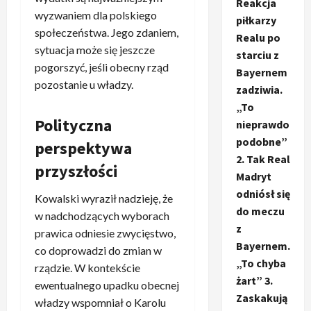
Reakcja
wyzwaniem dla polskiego
piłkarzy
społeczeństwa. Jego zdaniem,
Realu po
sytuacja może się jeszcze
starciu z
pogorszyć, jeśli obecny rząd
Bayernem
pozostanie u władzy.
zadziwia.
„To
Polityczna
nieprawdo
podobne”
perspektywa
2. Tak Real
przyszłości
Madryt
odniósł się
Kowalski wyraził nadzieję, że
do meczu
w nadchodzących wyborach
z
prawica odniesie zwycięstwo,
Bayernem.
co doprowadzi do zmian w
„To chyba
rządzie. W kontekście
żart” 3.
ewentualnego upadku obecnej
Zaskakują
władzy wspomniał o Karolu