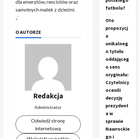
polskiego
dla emerytów, rencistów oraz
futbolu?
samotnych matek z dziećmi.
„`
Oto
propozycj
O AUTORZE
a
unikalneg
o tytułu
oddająceg
o sens
oryginału:
Czytelnicy
ocenili
Redakcja
decyzję
prezydent
Administrator
a w
Odwiedź stronę
sprawie
internetową
Nawrockie
go i
Wyświetl wszystkie