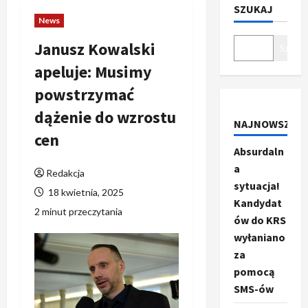
SZUKAJ
News
Janusz Kowalski
Szukaj
apeluje: Musimy
powstrzymać
dążenie do wzrostu
NAJNOWSZE
cen
Absurdaln
a
Redakcja
sytuacja!
18 kwietnia, 2025
Kandydat
2 minut przeczytania
ów do KRS
wyłaniano
za
pomocą
SMS-ów