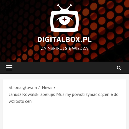
Przejdź
do
treści
DIGITALBOX.PL
ZAINSPIRUJ SIĘ WIEDZĄ
Menu
główne
Strona główna
News
Janusz Kowalski apeluje: Musimy powstrzymać dążenie do
wzrostu cen