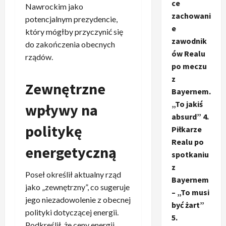
ce
Nawrockim jako
zachowani
potencjalnym prezydencie,
e
który mógłby przyczynić się
zawodnik
do zakończenia obecnych
ów Realu
rządów.
po meczu
z
Zewnętrzne
Bayernem.
„To jakiś
wpływy na
absurd” 4.
politykę
Piłkarze
Realu po
energetyczną
spotkaniu
z
Poseł określił aktualny rząd
Bayernem
jako „zewnętrzny”, co sugeruje
– „To musi
jego niezadowolenie z obecnej
być żart”
polityki dotyczącej energii.
5.
Podkreślił, że ceny energii