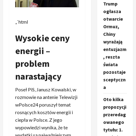
Trump
ogłasza
otwarcie
„`html
Ormuz,
Chiny
Wysokie ceny
wyrażają
energii –
entuzjazm
, reszta
problem
świata
pozostaje
narastający
sceptyczn
a
Poseł PiS, Janusz Kowalski, w
rozmowie na antenie Telewizji
Oto kilka
wPolsce24 poruszył temat
propozycji
rosnących kosztów energii i
przeredag
ciepła w Polsce. Z jego
owanego
wypowiedzi wynika, że te
tytułu: 1.
wydatki są najważniejszym