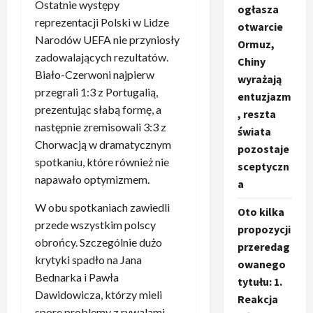
Ostatnie występy
ogłasza
reprezentacji Polski w Lidze
otwarcie
Narodów UEFA nie przyniosły
Ormuz,
zadowalających rezultatów.
Chiny
Biało-Czerwoni najpierw
wyrażają
przegrali 1:3 z Portugalią,
entuzjazm
prezentując słabą formę, a
, reszta
następnie zremisowali 3:3 z
świata
Chorwacją w dramatycznym
pozostaje
spotkaniu, które również nie
sceptyczn
napawało optymizmem.
a
W obu spotkaniach zawiedli
Oto kilka
przede wszystkim polscy
propozycji
obrońcy. Szczególnie dużo
przeredag
krytyki spadło na Jana
owanego
Bednarka i Pawła
tytułu: 1.
Dawidowicza, którzy mieli
Reakcja
spore problemy z rywalami.