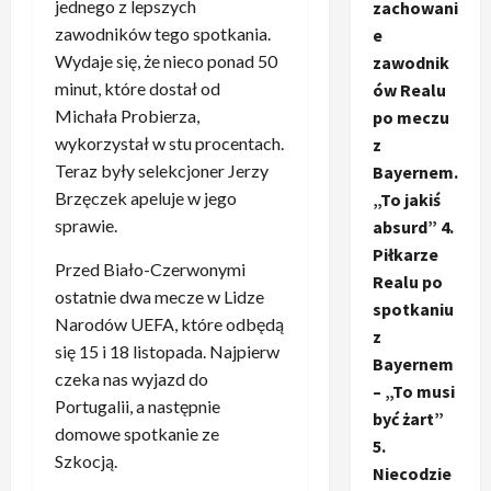
jednego z lepszych
zachowani
zawodników tego spotkania.
e
Wydaje się, że nieco ponad 50
zawodnik
minut, które dostał od
ów Realu
Michała Probierza,
po meczu
wykorzystał w stu procentach.
z
Teraz były selekcjoner Jerzy
Bayernem.
Brzęczek apeluje w jego
„To jakiś
sprawie.
absurd” 4.
Piłkarze
Przed Biało-Czerwonymi
Realu po
ostatnie dwa mecze w Lidze
spotkaniu
Narodów UEFA, które odbędą
z
się 15 i 18 listopada. Najpierw
Bayernem
czeka nas wyjazd do
– „To musi
Portugalii, a następnie
być żart”
domowe spotkanie ze
5.
Szkocją.
Niecodzie