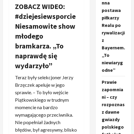
nna
ZOBACZ WIDEO:
postawa
#dziejesiewsporcie
piłkarzy
Niesamowite show
Realu po
rywalizacji
młodego
z
bramkarza. „To
Bayernem.
naprawdę się
„To
niewiaryg
wydarzyło”
odne”
Teraz były selekcjoner Jerzy
Prawie
Brzęczek apeluje w jego
zapomnia
sprawie. – To było wejście
ni – czy
Piątkowskiego w trudnym
rozpoznas
momencie na bardzo
z dawne
wymagającego przeciwnika.
gwiazdy
Nie popełniał żadnych
polskiego
błędów, był agresywny, blisko