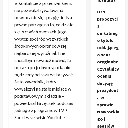
futbolu?
w kontakcie z przeciwnikiem,
nie pozwalał rywalowi na
Oto
odwracanie się i przyjęcie. Na
propozycj
pewno patrząc na to, co działo
a
się w dwóch meczach, jego
unikalneg
występ spośród wszystkich
o tytułu
środkowych obrońców się
oddająceg
najbardziej wyróżniał. Nie
o sens
chciałbym również mówić, że
oryginału:
od razu po jednym spotkaniu
Czytelnicy
będziemy od razu wskazywać,
ocenili
że to zawodnik, który
decyzję
wywalczył na stałe miejsce w
prezydent
podstawowym składzie –
a w
powiedział Brzęczek podczas
sprawie
jednego z programów TVP
Nawrockie
Sport w serwisie YouTube.
go i
sędziów