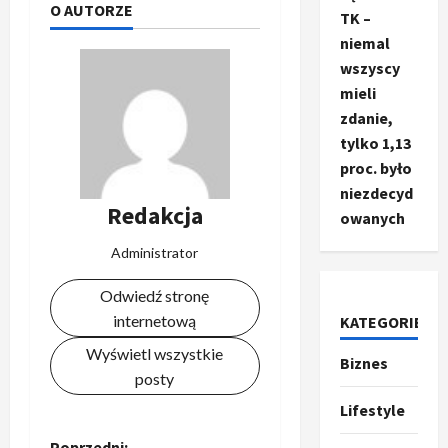
O AUTORZE
TK –
niemal
wszyscy
mieli
zdanie,
tylko 1,13
proc. było
niezdecyd
Redakcja
owanych
Administrator
Odwiedź stronę
internetową
KATEGORIE
Wyświetl wszystkie
Biznes
Ze świata
posty
T
r
Lifestyle
u
Poprzedni: