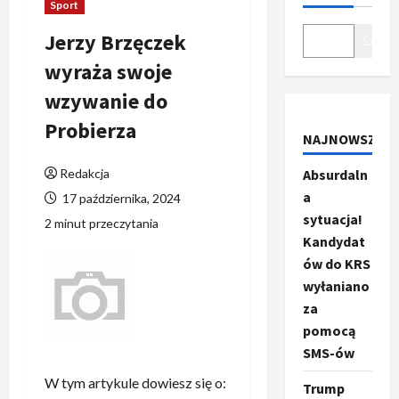
Sport
Jerzy Brzęczek
Szukaj
wyraża swoje
wzywanie do
Probierza
NAJNOWSZE
Redakcja
Absurdaln
a
17 października, 2024
sytuacja!
2 minut przeczytania
Kandydat
ów do KRS
wyłaniano
za
pomocą
SMS-ów
W tym artykule dowiesz się o:
Trump