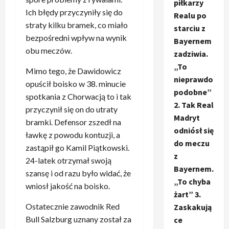
piłkarzy
Ich błędy przyczyniły się do
Realu po
straty kilku bramek, co miało
starciu z
bezpośredni wpływ na wynik
Bayernem
obu meczów.
zadziwia.
„To
Mimo tego, że Dawidowicz
nieprawdo
opuścił boisko w 38. minucie
podobne”
spotkania z Chorwacją to i tak
2. Tak Real
przyczynił się on do utraty
Madryt
bramki. Defensor zszedł na
odniósł się
ławkę z powodu kontuzji, a
do meczu
zastąpił go Kamil Piątkowski.
z
24-latek otrzymał swoją
Bayernem.
szansę i od razu było widać, że
„To chyba
wniosł jakość na boisko.
żart” 3.
Ostatecznie zawodnik Red
Zaskakują
Bull Salzburg uznany został za
ce