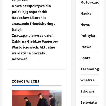
Z
m
2
Motoryzacja
p
Nowa perspektywa dla
o
o
Sport
polskiej gospodarki:
Nauka
O
g
Radosław Sikorski o
b
t
ł
znaczeniu friendshoringu
News
o
a
a
Dalej:
k
s
3
Znaczący pierwszy dzień
Polityka
i
z
c
Żabki na Giełdzie Papierów
l
Sport
a
P
Prawo
k
Wartościowych. Aktualne
o
z
r
a
t
wzrosty na początku
a
p
w
Sport
notowań.
w
w
r
4
a
i
o
r
Technologia
p
e
Polityka
p
c
O
z
o
i
i
Wnętrza
ZOBACZ WIĘCEJ
t
a
z
e
o
p
y
O
s
Zdrowie
p
o
5
c
r
r
m
j
y
m
Ze świata
o
Polityka
n
i
u