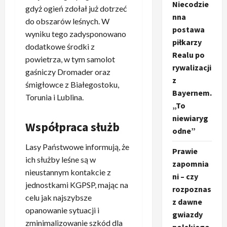
Niecodzie
gdyż ogień zdołał już dotrzeć
nna
do obszarów leśnych. W
postawa
wyniku tego zadysponowano
piłkarzy
dodatkowe środki z
Realu po
powietrza, w tym samolot
rywalizacji
gaśniczy Dromader oraz
z
śmigłowce z Białegostoku,
Bayernem.
Torunia i Lublina.
„To
niewiaryg
Współpraca służb
odne”
Lasy Państwowe informują, że
Prawie
ich służby leśne są w
zapomnia
nieustannym kontakcie z
ni – czy
jednostkami KGPSP, mając na
rozpoznas
celu jak najszybsze
z dawne
opanowanie sytuacji i
gwiazdy
zminimalizowanie szkód dla