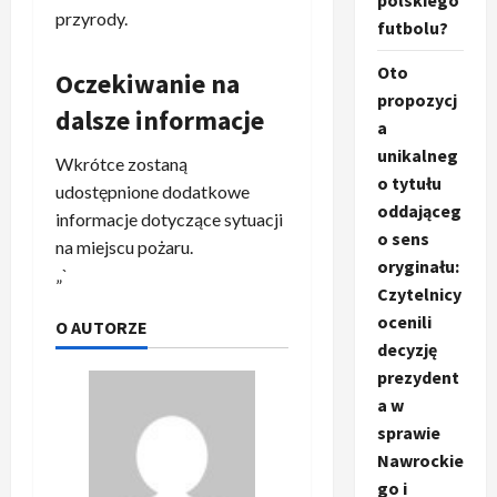
polskiego
przyrody.
futbolu?
Oto
Oczekiwanie na
propozycj
dalsze informacje
a
unikalneg
Wkrótce zostaną
o tytułu
udostępnione dodatkowe
oddająceg
informacje dotyczące sytuacji
o sens
na miejscu pożaru.
oryginału:
„`
Czytelnicy
ocenili
O AUTORZE
decyzję
prezydent
a w
sprawie
Nawrockie
go i