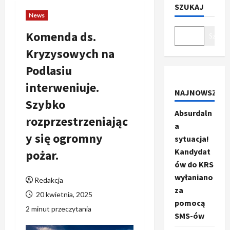
SZUKAJ
News
Komenda ds.
Szukaj
Kryzysowych na
Podlasiu
interweniuje.
NAJNOWSZE
Szybko
Absurdaln
rozprzestrzeniając
a
y się ogromny
sytuacja!
Kandydat
pożar.
ów do KRS
wyłaniano
Redakcja
za
20 kwietnia, 2025
pomocą
2 minut przeczytania
SMS-ów