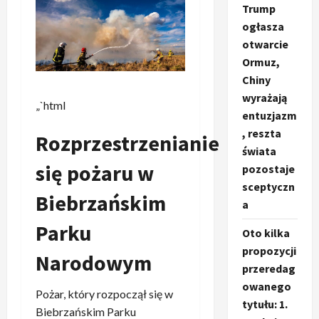
Trump
ogłasza
otwarcie
Ormuz,
Chiny
wyrażają
„`html
entuzjazm
, reszta
Rozprzestrzenianie
świata
się pożaru w
pozostaje
sceptyczn
Biebrzańskim
a
Parku
Oto kilka
propozycji
Narodowym
przeredag
owanego
Pożar, który rozpoczął się w
tytułu: 1.
Biebrzańskim Parku