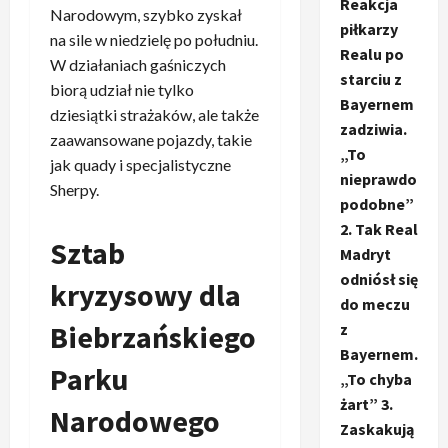
Reakcja
Narodowym, szybko zyskał
piłkarzy
na sile w niedzielę po południu.
Realu po
W działaniach gaśniczych
starciu z
biorą udział nie tylko
Bayernem
dziesiątki strażaków, ale także
zadziwia.
zaawansowane pojazdy, takie
„To
jak quady i specjalistyczne
nieprawdo
Sherpy.
podobne”
2. Tak Real
Sztab
Madryt
odniósł się
kryzysowy dla
do meczu
Biebrzańskiego
z
Bayernem.
Parku
„To chyba
żart” 3.
Narodowego
Zaskakują