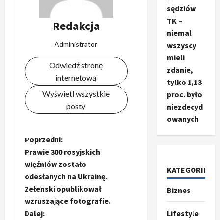
sędziów
TK –
Redakcja
niemal
Administrator
wszyscy
mieli
Odwiedź stronę
zdanie,
internetową
tylko 1,13
Wyświetl wszystkie
proc. było
posty
niezdecyd
owanych
Z
Poprzedni:
Prawie 300 rosyjskich
o
więźniów zostało
KATEGORIE
odesłanych na Ukrainę.
b
Zełenski opublikował
Biznes
Ze świata
T
a
wzruszające fotografie.
r
Lifestyle
Dalej: