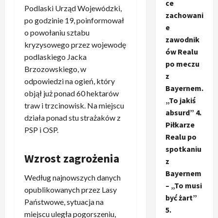
ce
Podlaski Urząd Wojewódzki,
zachowani
po godzinie 19, poinformował
e
o powołaniu sztabu
zawodnik
kryzysowego przez wojewodę
ów Realu
podlaskiego Jacka
po meczu
Brzozowskiego, w
z
odpowiedzi na ogień, który
Bayernem.
objął już ponad 60 hektarów
„To jakiś
traw i trzcinowisk. Na miejscu
absurd” 4.
działa ponad stu strażaków z
Piłkarze
PSP i OSP.
Realu po
spotkaniu
Wzrost zagrożenia
z
Bayernem
Według najnowszych danych
– „To musi
opublikowanych przez Lasy
być żart”
Państwowe, sytuacja na
5.
miejscu uległa pogorszeniu,