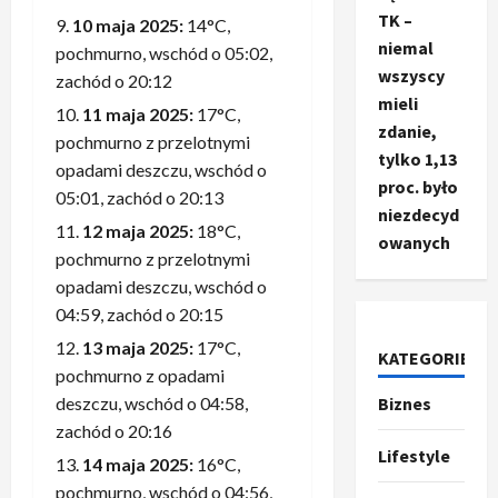
TK –
10 maja 2025:
14°C,
niemal
pochmurno, wschód o 05:02,
wszyscy
zachód o 20:12
mieli
11 maja 2025:
17°C,
zdanie,
pochmurno z przelotnymi
tylko 1,13
opadami deszczu, wschód o
proc. było
05:01, zachód o 20:13
niezdecyd
12 maja 2025:
18°C,
owanych
pochmurno z przelotnymi
opadami deszczu, wschód o
04:59, zachód o 20:15
13 maja 2025:
17°C,
KATEGORIE
Ze świata
pochmurno z opadami
T
Biznes
deszczu, wschód o 04:58,
r
zachód o 20:16
u
Lifestyle
14 maja 2025:
16°C,
m
2
p
pochmurno, wschód o 04:56,