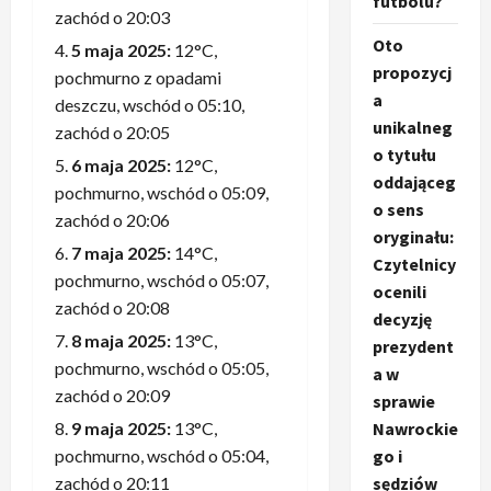
futbolu?
zachód o 20:03
Oto
5 maja 2025:
12°C,
propozycj
pochmurno z opadami
a
deszczu, wschód o 05:10,
unikalneg
zachód o 20:05
o tytułu
6 maja 2025:
12°C,
oddająceg
pochmurno, wschód o 05:09,
o sens
zachód o 20:06
oryginału:
7 maja 2025:
14°C,
Czytelnicy
pochmurno, wschód o 05:07,
ocenili
zachód o 20:08
decyzję
8 maja 2025:
13°C,
prezydent
pochmurno, wschód o 05:05,
a w
zachód o 20:09
sprawie
Nawrockie
9 maja 2025:
13°C,
go i
pochmurno, wschód o 05:04,
sędziów
zachód o 20:11