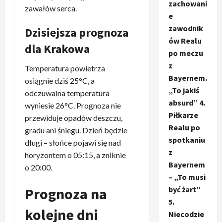
zachowani
zawałów serca.
e
zawodnik
Dzisiejsza prognoza
ów Realu
dla Krakowa
po meczu
z
Temperatura powietrza
Bayernem.
osiągnie dziś 25°C, a
„To jakiś
odczuwalna temperatura
absurd” 4.
wyniesie 26°C. Prognoza nie
Piłkarze
przewiduje opadów deszczu,
Realu po
gradu ani śniegu. Dzień będzie
spotkaniu
długi – słońce pojawi się nad
z
horyzontem o 05:15, a zniknie
Bayernem
o 20:00.
– „To musi
być żart”
Prognoza na
5.
kolejne dni
Niecodzie