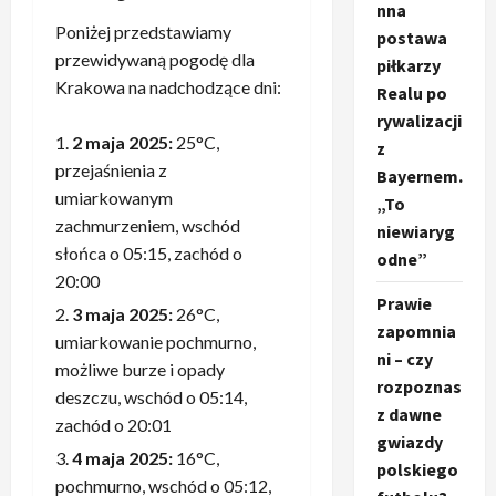
nna
Poniżej przedstawiamy
postawa
przewidywaną pogodę dla
piłkarzy
Krakowa na nadchodzące dni:
Realu po
rywalizacji
2 maja 2025:
25°C,
z
przejaśnienia z
Bayernem.
umiarkowanym
„To
zachmurzeniem, wschód
niewiaryg
słońca o 05:15, zachód o
odne”
20:00
Prawie
3 maja 2025:
26°C,
zapomnia
umiarkowanie pochmurno,
ni – czy
możliwe burze i opady
rozpoznas
deszczu, wschód o 05:14,
z dawne
zachód o 20:01
gwiazdy
4 maja 2025:
16°C,
polskiego
pochmurno, wschód o 05:12,