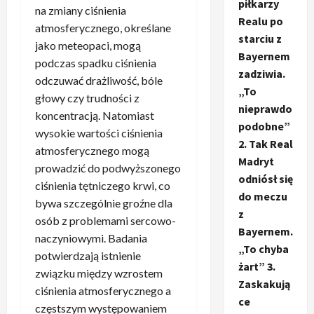
piłkarzy
na zmiany ciśnienia
Realu po
atmosferycznego, określane
starciu z
jako meteopaci, mogą
Bayernem
podczas spadku ciśnienia
zadziwia.
odczuwać drażliwość, bóle
„To
głowy czy trudności z
nieprawdo
koncentracją. Natomiast
podobne”
wysokie wartości ciśnienia
2. Tak Real
atmosferycznego mogą
Madryt
prowadzić do podwyższonego
odniósł się
ciśnienia tętniczego krwi, co
do meczu
bywa szczególnie groźne dla
z
osób z problemami sercowo-
Bayernem.
naczyniowymi. Badania
„To chyba
potwierdzają istnienie
żart” 3.
związku między wzrostem
Zaskakują
ciśnienia atmosferycznego a
ce
częstszym występowaniem