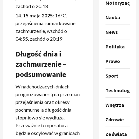
Motoryzacja
o
Sport
zachód o 20:18
O
g
15 maja 2025:
16°C,
Nauka
t
ł
przejaśnienia i umiarkowane
o
a
zachmurzenie, wschód o
k
News
s
3
i
04:55, zachód o 20:19
z
l
Sport
a
Polityka
P
Długość dnia i
k
o
r
a
t
Prawo
zachmurzenie –
a
p
w
w
podsumowanie
r
4
a
Sport
i
o
r
e
Polityka
p
W nadchodzących dniach
c
Technologia
O
z
o
i
prognozowane są na przemian
t
a
z
e
przejaśnienia oraz okresy
Wnętrza
o
p
y
O
pochmurne, a długość dnia
p
o
5
c
r
stopniowo się wydłuża.
r
Zdrowie
m
j
m
Przeważnie temperatura
o
Polityka
n
i
u
A
p
będzie oscylować w granicach
i
Ze świata
p
z