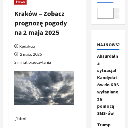
News
Kraków – Zobacz
Szukaj
prognozę pogody
na 2 maja 2025
NAJNOWSZE
Redakcja
2 maja, 2025
Absurdaln
2 minut przeczytania
a
sytuacja!
Kandydat
ów do KRS
wyłaniano
za
pomocą
SMS-ów
„`html
Trump