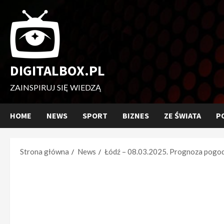
Przejdź
do
treści
DIGITALBOX.PL
ZAINSPIRUJ SIĘ WIEDZĄ
HOME
NEWS
SPORT
BIZNES
ZE ŚWIATA
P
Strona główna
News
Łódź – 08.03.2025. Prognoza pogody