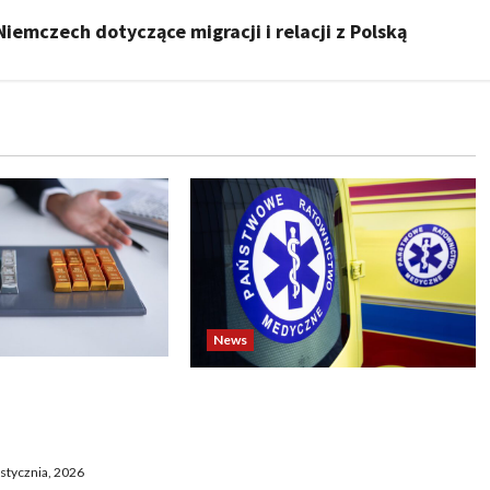
iemczech dotyczące migracji i relacji z Polską
News
o biją rekordy —
Dramatyczne wydarzenia na
wy wzrost pcha
weselu w Tarnobrzegu – 56-
 górę
latek stracił życie podczas
stycznia, 2026
uroczystości