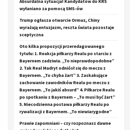
Absurdalna sytuacja! Kandydatów do KRS
wyłaniano za pomocą SMS-ów
Trump ogłasza otwarcie Ormuz, Chiny
wyrażają entuzjazm, reszta świata pozostaje
sceptyczna
Oto kilka propozycji przeredagowanego
tytułu: 1. Reakcja piłkarzy Realu po starciu z
Bayernem zadziwia. „To nieprawdopodobne”
2. Tak Real Madryt odniósł się do meczu z
Bayernem. „To chyba żart” 3. Zaskakujące
zachowanie zawodników Realu po meczu z
Bayernem. „To jakiś absurd” 4. Piłkarze Realu
po spotkaniu z Bayernem – „To musi być żart”
5. Niecodzienna postawa piłkarzy Realu po
rywalizacji z Bayernem. „To niewiarygodne”
Prawie zapomniani – czy rozpoznasz dawne