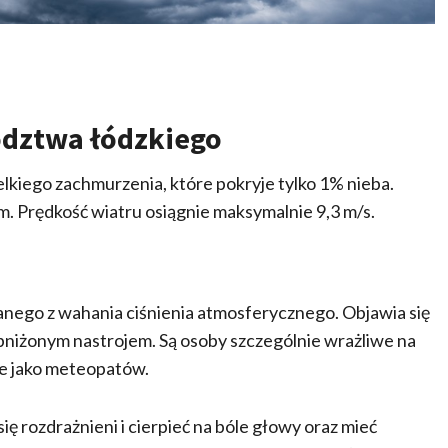
dztwa łódzkiego
kiego zachmurzenia, które pokryje tylko 1% nieba.
 Prędkość wiatru osiągnie maksymalnie 9,3 m/s.
ego z wahania ciśnienia atmosferycznego. Objawia się
 obniżonym nastrojem. Są osoby szczególnie wrażliwe na
ie jako meteopatów.
ę rozdrażnieni i cierpieć na bóle głowy oraz mieć