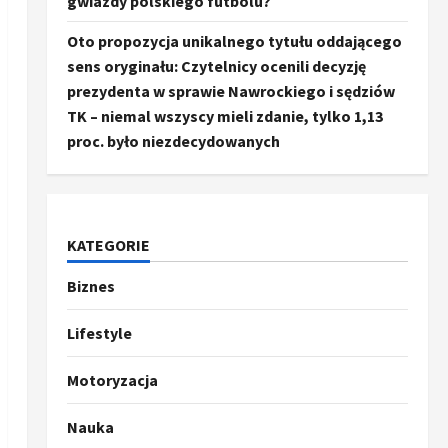
gwiazdy polskiego futbolu?
Oto propozycja unikalnego tytułu oddającego
sens oryginału: Czytelnicy ocenili decyzję
prezydenta w sprawie Nawrockiego i sędziów
TK – niemal wszyscy mieli zdanie, tylko 1,13
proc. było niezdecydowanych
KATEGORIE
Biznes
Ze świata
Trump ogłasza otwarcie
Ormuz, Chiny wyrażają
Lifestyle
entuzjazm, reszta świata
pozostaje sceptyczna
2
Motoryzacja
16 kwietnia, 2026
Sport
Nauka
Oto kilka propozycji