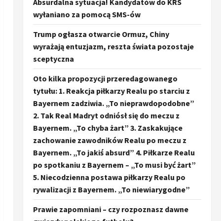
Absurdalna sytuacja! Kandydatów do KRS
wyłaniano za pomocą SMS-ów
Trump ogłasza otwarcie Ormuz, Chiny
wyrażają entuzjazm, reszta świata pozostaje
sceptyczna
Oto kilka propozycji przeredagowanego
tytułu: 1. Reakcja piłkarzy Realu po starciu z
Bayernem zadziwia. „To nieprawdopodobne”
2. Tak Real Madryt odniósł się do meczu z
Bayernem. „To chyba żart” 3. Zaskakujące
zachowanie zawodników Realu po meczu z
Bayernem. „To jakiś absurd” 4. Piłkarze Realu
po spotkaniu z Bayernem – „To musi być żart”
5. Niecodzienna postawa piłkarzy Realu po
rywalizacji z Bayernem. „To niewiarygodne”
Prawie zapomniani – czy rozpoznasz dawne