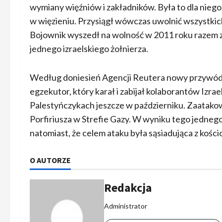
wymiany więźniów i zakładników. Była to dla niego
w więzieniu. Przysiągł wówczas uwolnić wszystk
Bojownik wyszedł na wolność w 2011 roku razem z
jednego izraelskiego żołnierza.
Według doniesień Agencji Reutera nowy przywódc
egzekutor, który karał i zabijał kolaborantów Izrael
Palestyńczykach jeszcze w październiku. Zaatakowa
Porfiriusza w Strefie Gazy. W wyniku tego jednego 
natomiast, że celem ataku była sąsiadująca z kośc
O AUTORZE
Redakcja
Administrator