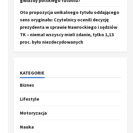
gwiazdy polskiego futbolu?
Oto propozycja unikalnego tytułu oddającego
sens oryginału: Czytelnicy ocenili decyzję
prezydenta w sprawie Nawrockiego i sędziów
TK – niemal wszyscy mieli zdanie, tylko 1,13
proc. było niezdecydowanych
KATEGORIE
Biznes
Ze świata
Trump ogłasza otwarcie
Ormuz, Chiny wyrażają
Lifestyle
entuzjazm, reszta świata
pozostaje sceptyczna
2
Motoryzacja
16 kwietnia, 2026
Sport
Nauka
Oto kilka propozycji