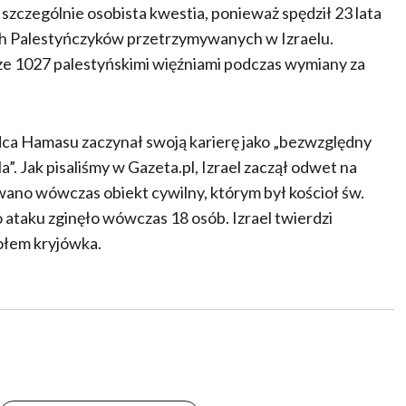
 szczególnie osobista kwestia, ponieważ spędził 23 lata
ich Palestyńczyków przetrzymywanych w Izraelu.
e 1027 palestyńskimi więźniami podczas wymiany za
a Hamasu zaczynał swoją karierę jako „bezwzględny
a”. Jak pisaliśmy w Gazeta.pl, Izrael zaczął odwet na
no wówczas obiekt cywilny, którym był kościoł św.
ataku zginęło wówczas 18 osób. Izrael twierdzi
iołem kryjówka.