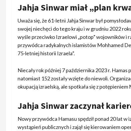
Jahja Sinwar miał „plan krw
Uważa się, że 61-letni Jahja Sinwar był pomysło
swojej niechęci do tego kraju i w grudniu 2022 rok
wyśle przeciwko Izraelowi „potop” wojowników i r
przywódca radykalnych islamistów Mohhamed Deif
75-letniej historii Izraela”.
Niecały rok później 7 października 2023 r. Hamas 
natomiast 152 zostały wzięte do niewoli. Organiz
okupacją izraelską, ale spotkała się z potępie
Jahja Sinwar zaczynał karier
Nowy przywódca Hamasu spędził ponad 20 lat w izr
wystąpień publicznych i zajął się kierowaniem 