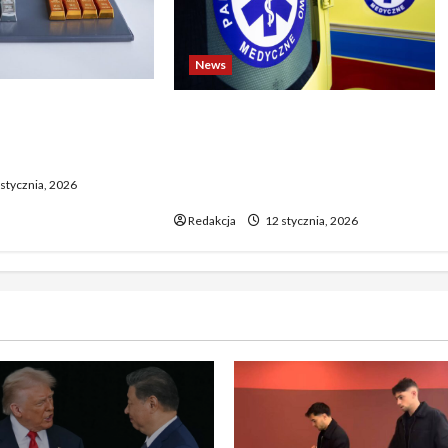
News
o biją rekordy —
Dramatyczne wydarzenia na
wy wzrost pcha
weselu w Tarnobrzegu – 56-
 górę
latek stracił życie podczas
stycznia, 2026
uroczystości
Redakcja
12 stycznia, 2026