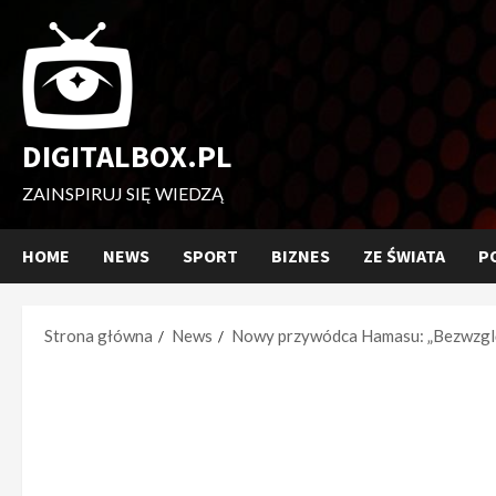
Przejdź
do
treści
DIGITALBOX.PL
ZAINSPIRUJ SIĘ WIEDZĄ
HOME
NEWS
SPORT
BIZNES
ZE ŚWIATA
P
Strona główna
News
Nowy przywódca Hamasu: „Bezwzględ