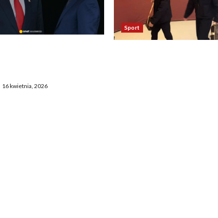
Sport
asza otwarcie Ormuz,
Oto kilka propozycji
żają entuzjazm, reszta
przeredagowanego tytułu:
ostaje sceptyczna
Reakcja piłkarzy Realu po 
16 kwietnia, 2026
Bayernem zadziwia. „To
nieprawdopodobne” 2. Ta
Madryt odniósł się do mec
Bayernem. „To chyba żart”
Zaskakujące zachowanie
zawodników Realu po mec
Bayernem. „To jakiś absur
Piłkarze Realu po spotkan
Bayernem – „To musi być ż
Niecodzienna postawa pił
Realu po rywalizacji z Ba