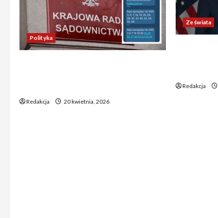
Ze świata
Polityka
Trump ogł
Chiny wyra
Absurdalna sytuacja! Kandydatów
świata poz
do KRS wyłaniano za pomocą SMS-
Redakcja
ów
Redakcja
20 kwietnia, 2026