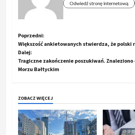
Odwiedź stronę internetową
Z
Poprzedni:
Większość ankietowanych stwierdza, że polski r
o
Dalej:
b
Tragiczne zakończenie poszukiwań. Znaleziono ci
Morzu Bałtyckim
a
c
z
ZOBACZ WIĘCEJ
w
p