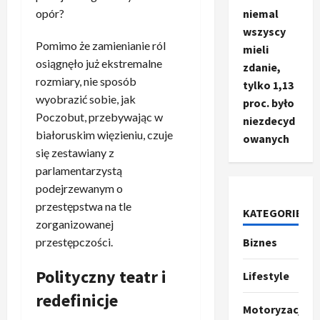
niemal
opór?
wszyscy
Pomimo że zamienianie ról
mieli
osiągnęło już ekstremalne
zdanie,
rozmiary, nie sposób
tylko 1,13
wyobrazić sobie, jak
proc. było
Poczobut, przebywając w
niezdecyd
białoruskim więzieniu, czuje
owanych
się zestawiany z
Ze świata
T
parlamentarzystą
r
podejrzewanym o
u
przestępstwa na tle
KATEGORIE
m
2
zorganizowanej
p
Biznes
przestępczości.
o
Sport
O
g
Polityczny teatr i
Lifestyle
t
ł
o
a
redefinicje
Motoryzacja
k
s
3