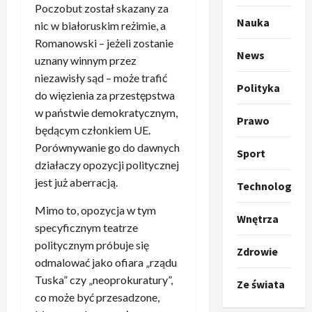
i
z
Poczobut został skazany za
l
Sport
Nauka
a
nic w białoruskim reżimie, a
P
k
o
Romanowski – jeżeli zostanie
r
a
t
News
uznany winnym przez
a
p
w
niezawisły sąd – może trafić
w
r
4
a
Polityka
do więzienia za przestępstwa
i
o
r
e
Polityka
w państwie demokratycznym,
p
c
Prawo
O
z
o
i
będącym członkiem UE.
t
a
z
e
Porównywanie go do dawnych
Sport
o
p
y
O
działaczy opozycji politycznej
p
o
5
c
r
jest już aberracją.
Technologia
r
m
j
m
o
Polityka
n
i
u
Mimo to, opozycja w tym
A
p
Wnętrza
i
p
z
specyficznym teatrze
b
o
a
r
,
politycznym próbuje się
s
z
n
z
Zdrowie
C
u
odmalować jako ofiara „rządu
y
1
i
e
h
r
c
Tuska” czy „neoprokuratury”,
–
r
i
Ze świata
d
Ze świata
j
c
e
co może być przesadzone,
n
T
a
a
z