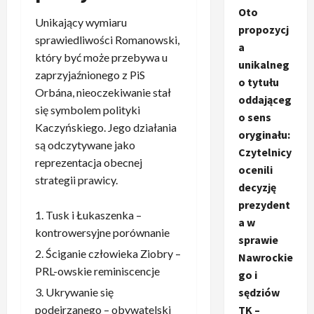
Oto
Unikający wymiaru
propozycj
sprawiedliwości Romanowski,
a
który być może przebywa u
unikalneg
zaprzyjaźnionego z PiS
o tytułu
Orbána, nieoczekiwanie stał
oddająceg
się symbolem polityki
o sens
Kaczyńskiego. Jego działania
oryginału:
są odczytywane jako
Czytelnicy
reprezentacja obecnej
ocenili
strategii prawicy.
decyzję
prezydent
Tusk i Łukaszenka –
a w
kontrowersyjne porównanie
sprawie
Ściganie człowieka Ziobry –
Nawrockie
PRL-owskie reminiscencje
go i
sędziów
Ukrywanie się
TK –
podejrzanego – obywatelski