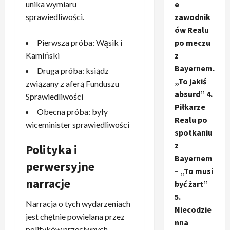
e
unika wymiaru
zawodnik
sprawiedliwości.
ów Realu
po meczu
Pierwsza próba: Wąsik i
z
Kamiński
Bayernem.
Druga próba: ksiądz
„To jakiś
związany z aferą Funduszu
absurd” 4.
Sprawiedliwości
Piłkarze
Obecna próba: były
Realu po
wiceminister sprawiedliwości
spotkaniu
z
Polityka i
Bayernem
perwersyjne
– „To musi
narracje
być żart”
5.
Narracja o tych wydarzeniach
Niecodzie
jest chętnie powielana przez
nna
polityków przeciwnych