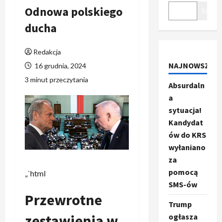
Odnowa polskiego
Szukaj
ducha
Redakcja
NAJNOWSZE
16 grudnia, 2024
3 minut przeczytania
Absurdaln
a
sytuacja!
Kandydat
ów do KRS
wyłaniano
za
pomocą
„`html
SMS-ów
Przewrotne
Trump
zestawienia w
ogłasza