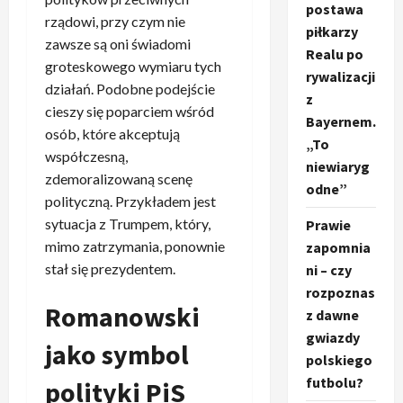
postawa
rządowi, przy czym nie
piłkarzy
zawsze są oni świadomi
Realu po
groteskowego wymiaru tych
rywalizacji
działań. Podobne podejście
z
cieszy się poparciem wśród
Bayernem.
osób, które akceptują
„To
współczesną,
niewiaryg
zdemoralizowaną scenę
odne”
polityczną. Przykładem jest
sytuacja z Trumpem, który,
Prawie
mimo zatrzymania, ponownie
zapomnia
stał się prezydentem.
ni – czy
rozpoznas
Romanowski
z dawne
gwiazdy
jako symbol
polskiego
futbolu?
polityki PiS