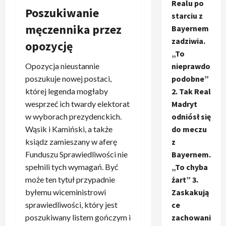
Realu po
Poszukiwanie
starciu z
męczennika przez
Bayernem
zadziwia.
opozycję
„To
nieprawdo
Opozycja nieustannie
podobne”
poszukuje nowej postaci,
2. Tak Real
której legenda mogłaby
Madryt
wesprzeć ich twardy elektorat
odniósł się
w wyborach prezydenckich.
do meczu
Wąsik i Kamiński, a także
z
ksiądz zamieszany w aferę
Bayernem.
Funduszu Sprawiedliwości nie
„To chyba
spełnili tych wymagań. Być
żart” 3.
może ten tytuł przypadnie
Zaskakują
byłemu wiceministrowi
ce
sprawiedliwości, który jest
zachowani
poszukiwany listem gończym i