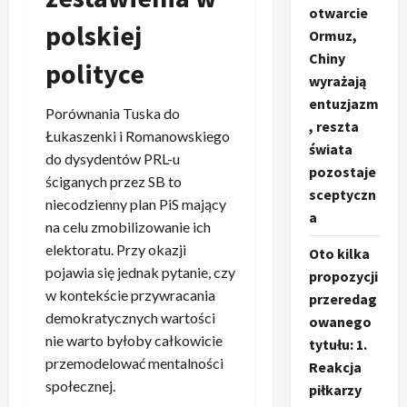
otwarcie
polskiej
Ormuz,
Chiny
polityce
wyrażają
entuzjazm
Porównania Tuska do
, reszta
Łukaszenki i Romanowskiego
świata
do dysydentów PRL-u
pozostaje
ściganych przez SB to
sceptyczn
niecodzienny plan PiS mający
a
na celu zmobilizowanie ich
elektoratu. Przy okazji
Oto kilka
pojawia się jednak pytanie, czy
propozycji
w kontekście przywracania
przeredag
demokratycznych wartości
owanego
nie warto byłoby całkowicie
tytułu: 1.
przemodelować mentalności
Reakcja
społecznej.
piłkarzy