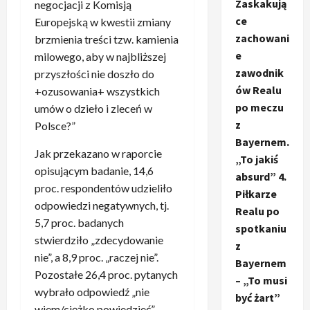
Zaskakują
negocjacji z Komisją
ce
Europejską w kwestii zmiany
zachowani
brzmienia treści tzw. kamienia
e
milowego, aby w najbliższej
zawodnik
przyszłości nie doszło do
ów Realu
+ozusowania+ wszystkich
po meczu
umów o dzieło i zleceń w
z
Polsce?”
Bayernem.
Jak przekazano w raporcie
„To jakiś
opisującym badanie, 14,6
absurd” 4.
proc. respondentów udzieliło
Piłkarze
odpowiedzi negatywnych, tj.
Realu po
5,7 proc. badanych
spotkaniu
stwierdziło „zdecydowanie
z
nie”, a 8,9 proc. „raczej nie”.
Bayernem
Pozostałe 26,4 proc. pytanych
– „To musi
wybrało odpowiedź „nie
być żart”
wiem/ciężko powiedzieć”.