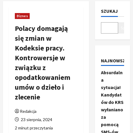
SZUKAJ
Biznes
Polacy domagają
Szukaj
się zmian w
Kodeksie pracy.
Kontrowersje w
NAJNOWSZE
związku z
Absurdaln
opodatkowaniem
a
umów o dzieło i
sytuacja!
Kandydat
zlecenie
ów do KRS
wyłaniano
Redakcja
za
23 sierpnia, 2024
pomocą
2 minut przeczytania
SMS-ów