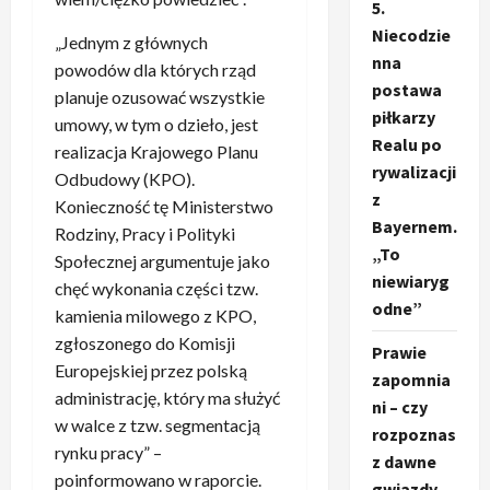
5.
Niecodzie
„Jednym z głównych
nna
powodów dla których rząd
postawa
planuje ozusować wszystkie
piłkarzy
umowy, w tym o dzieło, jest
Realu po
realizacja Krajowego Planu
rywalizacji
Odbudowy (KPO).
z
Konieczność tę Ministerstwo
Bayernem.
Rodziny, Pracy i Polityki
„To
Społecznej argumentuje jako
niewiaryg
chęć wykonania części tzw.
odne”
kamienia milowego z KPO,
zgłoszonego do Komisji
Prawie
Europejskiej przez polską
zapomnia
administrację, który ma służyć
ni – czy
w walce z tzw. segmentacją
rozpoznas
rynku pracy” –
z dawne
poinformowano w raporcie.
gwiazdy