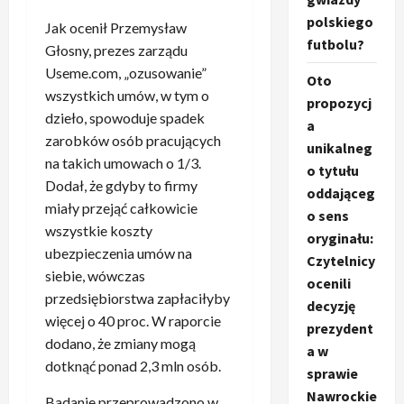
polskiego
Jak ocenił Przemysław
futbolu?
Głosny, prezes zarządu
Useme.com, „ozusowanie”
Oto
wszystkich umów, w tym o
propozycj
dzieło, spowoduje spadek
a
zarobków osób pracujących
unikalneg
na takich umowach o 1/3.
o tytułu
Dodał, że gdyby to firmy
oddająceg
miały przejąć całkowicie
o sens
wszystkie koszty
oryginału:
ubezpieczenia umów na
Czytelnicy
siebie, wówczas
ocenili
przedsiębiorstwa zapłaciłyby
decyzję
więcej o 40 proc. W raporcie
prezydent
dodano, że zmiany mogą
a w
dotknąć ponad 2,3 mln osób.
sprawie
Nawrockie
Badanie przeprowadzono w