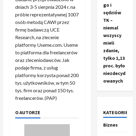
go i
dniach 3-5 sierpnia 2024 r. na
sędziów
próbie reprezentatywnej 1007
TK –
osób metodą CAWI przez
niemal
firmę badawczą UCE
wszyscy
Research, na zlecenie
mieli
platformy Useme.com. Useme
zdanie,
to platforma dla freelancerów
tylko 1,13
oraz zleceniodawców. Jak
proc. było
podaje firma, z usług
niezdecyd
platformy korzysta ponad 200
owanych
tys. użytkowników, w tym 50
tys. firm oraz ponad 150 tys.
freelancerów. (PAP)
O AUTORZE
KATEGORIE
Biznes
Ze świata
T