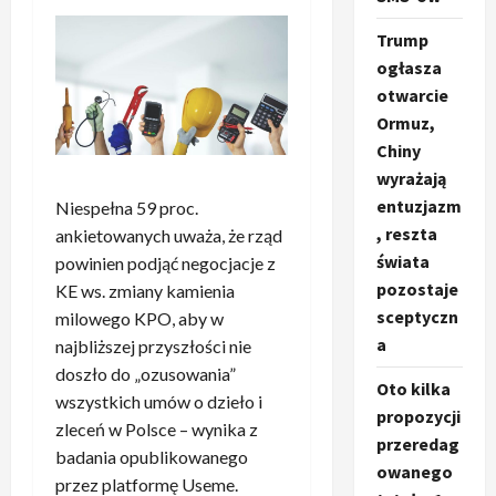
Trump
ogłasza
otwarcie
Ormuz,
Chiny
wyrażają
entuzjazm
Niespełna 59 proc.
, reszta
ankietowanych uważa, że rząd
świata
powinien podjąć negocjacje z
pozostaje
KE ws. zmiany kamienia
sceptyczn
milowego KPO, aby w
a
najbliższej przyszłości nie
doszło do „ozusowania”
Oto kilka
wszystkich umów o dzieło i
propozycji
zleceń w Polsce – wynika z
przeredag
badania opublikowanego
owanego
przez platformę Useme.