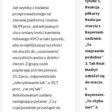
tytułu: 1.
Reakcja
Jak wynika z badania
piłkarzy
przeprowadzonego na
Realu po
zlecenie platformy Useme,
starciu z
58,99 proc. ankietowanych
Bayernem
chce zmiany treści kamienia
zadziwia.
milowego KPO w taki sposób,
„To
aby w najbliższej przyszłości
nieprawdo
nie doszło do „ozusowania”
podobne”
wszystkich umów o dzieło i
2. Tak Real
zleceń. Z grupy osób
Madryt
popierających ten pomysł,
odniósł się
25,3 proc. odpowiedziało
do meczu
„zdecydowanie tak”, a 33,7
z
proc. „raczej tak”.
Bayernem.
Ankietowanym zadano
„To chyba
następujące pytanie: „Czy
żart” 3.
rząd powinien przystąpić do