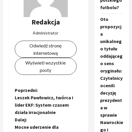
polskiego
futbolu?
Oto
Redakcja
propozycj
Administrator
a
unikalneg
Odwiedź stronę
o tytułu
internetową
oddająceg
Wyświetl wszystkie
o sens
posty
oryginału:
Czytelnicy
ocenili
Z
Poprzedni:
decyzję
Leszek Pawłowicz, twórca i
prezydent
o
lider EKF: System czasem
a w
działa irracjonalnie
b
sprawie
Dalej:
Nawrockie
a
Mocne uderzenie dla
go i