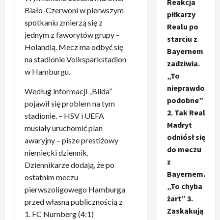
Reakcja
Biało-Czerwoni w pierwszym
piłkarzy
spotkaniu zmierzą się z
Realu po
jednym z faworytów grupy –
starciu z
Holandią. Mecz ma odbyć się
Bayernem
na stadionie Volksparkstadion
zadziwia.
w Hamburgu.
„To
nieprawdo
Według informacji „Bilda”
podobne”
pojawił się problem na tym
2. Tak Real
stadionie. – HSV i UEFA
Madryt
musiały uruchomić plan
odniósł się
awaryjny – pisze prestiżowy
do meczu
niemiecki dziennik.
z
Dziennikarze dodają, że po
Bayernem.
ostatnim meczu
„To chyba
pierwszoligowego Hamburga
żart” 3.
przed własną publicznością z
Zaskakują
1. FC Nurnberg (4:1)