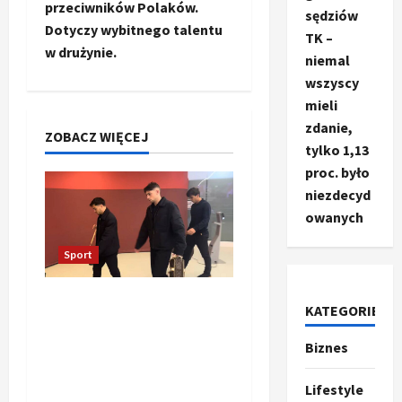
przeciwników Polaków.
sędziów
c
Dotyczy wybitnego talentu
TK –
w drużynie.
z
niemal
wszyscy
w
mieli
zdanie,
p
ZOBACZ WIĘCEJ
tylko 1,13
proc. było
i
niezdecyd
s
owanych
y
Sport
Oto kilka propozycji
KATEGORIE
przeredagowanego
tytułu: 1. Reakcja
Biznes
Ze świata
T
piłkarzy Realu po starciu
r
Lifestyle
z Bayernem zadziwia. „To