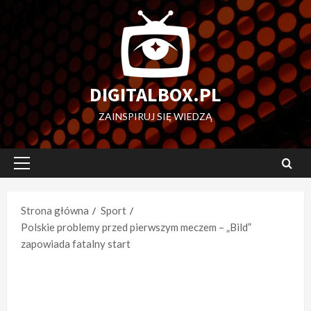
Przejdź
do
treści
DIGITALBOX.PL
ZAINSPIRUJ SIĘ WIEDZĄ
Menu
główne
Strona główna
Sport
Polskie problemy przed pierwszym meczem – „Bild”
zapowiada fatalny start