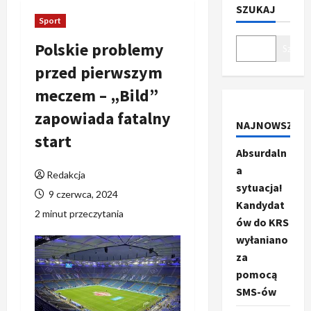
SZUKAJ
Sport
Polskie problemy
Szukaj
przed pierwszym
meczem – „Bild”
zapowiada fatalny
NAJNOWSZE
start
Absurdaln
a
Redakcja
sytuacja!
9 czerwca, 2024
Kandydat
2 minut przeczytania
ów do KRS
wyłaniano
za
pomocą
SMS-ów