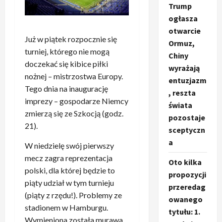
Trump
ogłasza
otwarcie
Już w piątek rozpocznie się
Ormuz,
turniej, którego nie mogą
Chiny
doczekać się kibice piłki
wyrażają
nożnej – mistrzostwa Europy.
entuzjazm
Tego dnia na inaugurację
, reszta
imprezy – gospodarze Niemcy
świata
zmierzą się ze Szkocją (godz.
pozostaje
21).
sceptyczn
a
W niedzielę swój pierwszy
mecz zagra reprezentacja
Oto kilka
polski, dla której będzie to
propozycji
piąty udział w tym turnieju
przeredag
(piąty z rzędu!). Problemy ze
owanego
stadionem w Hamburgu.
tytułu: 1.
Wymieniona została murawa.