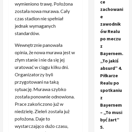
ce
wymieniono trawę. Położona
zachowani
została nowa murawa. Cały
e
czas stadion nie spełniał
zawodnik
jednak wymaganych
ów Realu
standardów.
po meczu
Wewnętrznie panowała
z
opinia, że nowa murawa jest w
Bayernem.
złym stanie i nie da się jej
„To jakiś
uratować w ciągu kilku dni.
absurd” 4.
Organizatorzy byli
Piłkarze
przygotowani na taką
Realu po
sytuację. Murawa szybko
spotkaniu
została ponownie odnowiona.
z
Prace zakończono już w
Bayernem
niedzielę. Zieleń została już
– „To musi
położona. Daje to
być żart”
wystarczająco dużo czasu,
5.