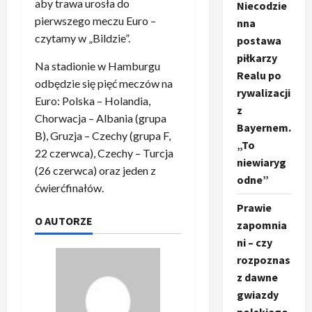
aby trawa urosła do
Niecodzie
pierwszego meczu Euro –
nna
czytamy w „Bildzie”.
postawa
piłkarzy
Na stadionie w Hamburgu
Realu po
odbędzie się pięć meczów na
rywalizacji
Euro: Polska – Holandia,
z
Chorwacja – Albania (grupa
Bayernem.
B), Gruzja – Czechy (grupa F,
„To
22 czerwca), Czechy – Turcja
niewiaryg
(26 czerwca) oraz jeden z
odne”
ćwierćfinałów.
Prawie
O AUTORZE
zapomnia
ni – czy
rozpoznas
z dawne
gwiazdy