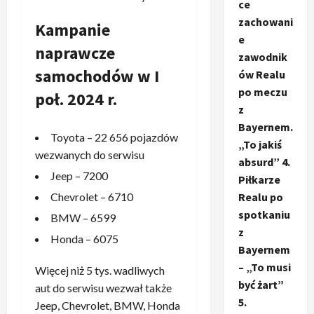
ce
zachowani
Kampanie
e
naprawcze
zawodnik
samochodów w I
ów Realu
po meczu
poł. 2024 r.
z
Bayernem.
Toyota – 22 656 pojazdów
„To jakiś
wezwanych do serwisu
absurd” 4.
Jeep – 7200
Piłkarze
Chevrolet – 6710
Realu po
spotkaniu
BMW – 6599
z
Honda – 6075
Bayernem
– „To musi
Więcej niż 5 tys. wadliwych
być żart”
aut do serwisu wezwał także
5.
Jeep, Chevrolet, BMW, Honda