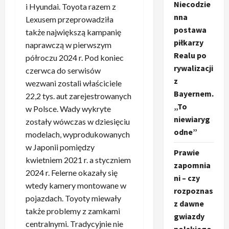
Niecodzie
i Hyundai. Toyota razem z
nna
Lexusem przeprowadziła
postawa
także największą kampanię
piłkarzy
naprawczą w pierwszym
Realu po
półroczu 2024 r. Pod koniec
rywalizacji
czerwca do serwisów
z
wezwani zostali właściciele
Bayernem.
22,2 tys. aut zarejestrowanych
„To
w Polsce. Wady wykryte
niewiaryg
zostały wówczas w dziesięciu
odne”
modelach, wyprodukowanych
w Japonii pomiędzy
Prawie
kwietniem 2021 r. a styczniem
zapomnia
2024 r. Felerne okazały się
ni – czy
wtedy kamery montowane w
rozpoznas
pojazdach. Toyoty miewały
z dawne
także problemy z zamkami
gwiazdy
centralnymi. Tradycyjnie nie