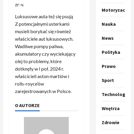
u
zr-v.
m
2
Motoryzacja
p
Luksusowe auta też się psują
o
Sport
Z potencjalnymi usterkami
Nauka
O
g
musieli borykać się również
t
ł
News
właściciele aut luksusowych.
o
a
Wadliwe pompy paliwa,
k
s
3
Polityka
i
z
akumulatory czy wyciekający
l
Sport
a
olej to problemy, które
P
Prawo
k
o
dotknęły w I poł. 2024 r.
r
a
t
właścicieli aston martiów i
a
p
w
Sport
rolls-royce’ów
w
r
4
a
zarejestrowanych w Polsce.
i
o
r
Technologia
e
Polityka
p
c
O
z
O AUTORZE
o
i
Wnętrza
t
a
z
e
o
p
y
O
Zdrowie
p
o
5
c
r
r
m
j
m