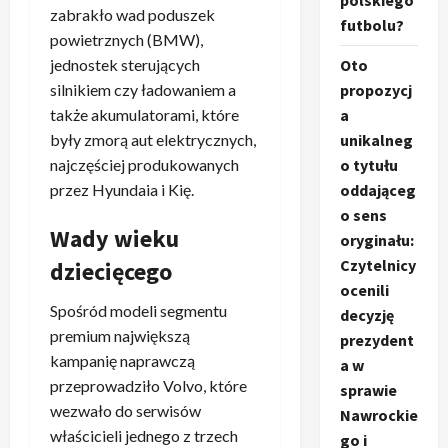
polskiego
zabrakło wad poduszek
futbolu?
powietrznych (BMW),
jednostek sterujących
Oto
silnikiem czy ładowaniem a
propozycj
także akumulatorami, które
a
były zmorą aut elektrycznych,
unikalneg
najczęściej produkowanych
o tytułu
przez Hyundaia i Kię.
oddająceg
o sens
Wady wieku
oryginału:
Czytelnicy
dziecięcego
ocenili
Spośród modeli segmentu
decyzję
premium największą
prezydent
kampanię naprawczą
a w
przeprowadziło Volvo, które
sprawie
wezwało do serwisów
Nawrockie
właścicieli jednego z trzech
go i