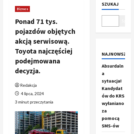
SZUKAJ
Biznes
Ponad 71 tys.
Szukaj
pojazdów objętych
akcją serwisową.
Toyota najczęściej
NAJNOWSZE
podejmowana
Absurdaln
decyzja.
a
sytuacja!
Redakcja
Kandydat
4 lipca, 2024
ów do KRS
3 minut przeczytania
wyłaniano
za
pomocą
SMS-ów