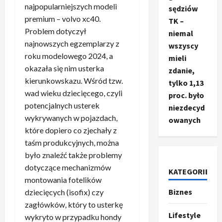
najpopularniejszych modeli
sędziów
premium – volvo xc40.
TK –
Problem dotyczył
niemal
najnowszych egzemplarzy z
wszyscy
roku modelowego 2024, a
mieli
okazała się nim usterka
zdanie,
kierunkowskazu. Wśród tzw.
tylko 1,13
wad wieku dziecięcego, czyli
proc. było
potencjalnych usterek
niezdecyd
wykrywanych w pojazdach,
owanych
które dopiero co zjechały z
taśm produkcyjnych, można
było znaleźć także problemy
dotyczące mechanizmów
KATEGORIE
montowania fotelików
Biznes
Ze świata
dziecięcych (isofix) czy
T
zagłówków, który to usterkę
r
Lifestyle
wykryto w przypadku hondy