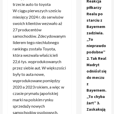
Reakcja
trzecie auto to toyota
piłkarzy
W ciągu pierwszych sześciu
Realu po
miesięcy 2024 r. do serwisów
starciu z
swoich klientów wezwało aż
Bayernem
27 producentów
zadziwia.
samochodów. Zdecydowanym
„To
liderem tego niechlubnego
nieprawdo
rankingu została Toyota,
podobne”
która wezwała właścicieli
2. Tak Real
22,6 tys. wyprodukowanych
Madryt
przez siebie aut. W większości
odniósł się
były to auta nowe,
do meczu
wyprodukowane pomiędzy
z
2020 a 2023 rokiem, a więc w
Bayernem.
czasie prymatu japońskiej
„To chyba
marki na polskim rynku
żart” 3.
sprzedaży nowych
Zaskakują
samochodów osobowych.