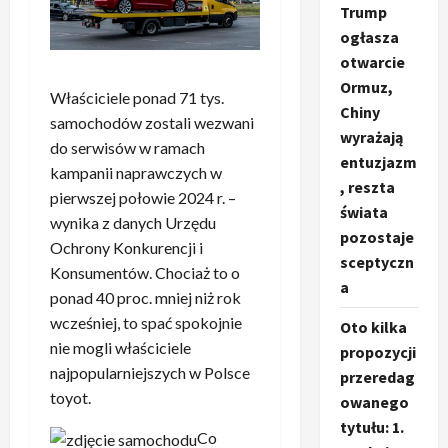
Trump
ogłasza
otwarcie
Ormuz,
Właściciele ponad 71 tys.
Chiny
samochodów zostali wezwani
wyrażają
do serwisów w ramach
entuzjazm
kampanii naprawczych w
, reszta
pierwszej połowie 2024 r. –
świata
wynika z danych Urzędu
pozostaje
Ochrony Konkurencji i
sceptyczn
Konsumentów. Chociaż to o
a
ponad 40 proc. mniej niż rok
wcześniej, to spać spokojnie
Oto kilka
nie mogli właściciele
propozycji
najpopularniejszych w Polsce
przeredag
toyot.
owanego
tytułu: 1.
Co