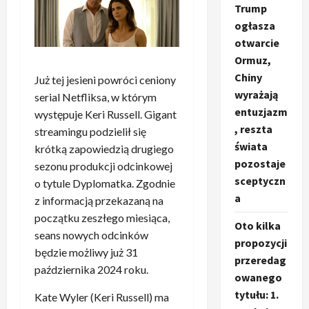
Trump
ogłasza
otwarcie
Ormuz,
Chiny
Już tej jesieni powróci ceniony
wyrażają
serial Netfliksa, w którym
entuzjazm
występuje Keri Russell. Gigant
, reszta
streamingu podzielił się
świata
krótką zapowiedzią drugiego
pozostaje
sezonu produkcji odcinkowej
sceptyczn
o tytule Dyplomatka. Zgodnie
a
z informacją przekazaną na
początku zeszłego miesiąca,
Oto kilka
seans nowych odcinków
propozycji
będzie możliwy już 31
przeredag
października 2024 roku.
owanego
tytułu: 1.
Kate Wyler (Keri Russell) ma