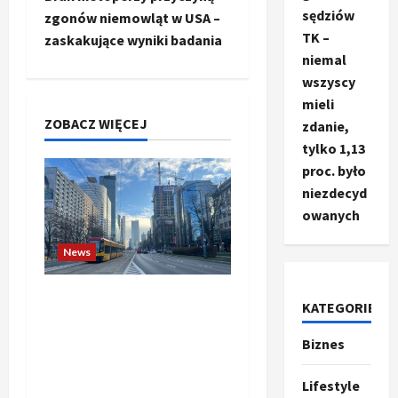
sędziów
a
zgonów niemowląt w USA –
TK –
zaskakujące wyniki badania
c
niemal
wszyscy
z
mieli
ZOBACZ WIĘCEJ
zdanie,
w
tylko 1,13
p
proc. było
niezdecyd
i
owanych
s
News
y
Banki budzą się do gry.
KATEGORIE
Czy przedsiębiorstwa
mogą już liczyć na
Biznes
Ze świata
T
wsparcie dla swoich
r
Lifestyle
ambitnych planów?