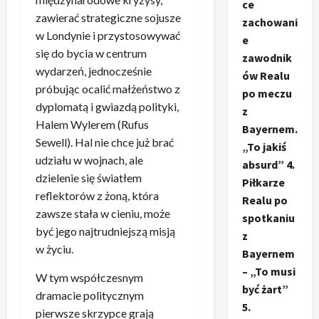
ce
zawierać strategiczne sojusze
zachowani
w Londynie i przystosowywać
e
się do bycia w centrum
zawodnik
wydarzeń, jednocześnie
ów Realu
próbując ocalić małżeństwo z
po meczu
dyplomatą i gwiazdą polityki,
z
Halem Wylerem (Rufus
Bayernem.
Sewell). Hal nie chce już brać
„To jakiś
udziału w wojnach, ale
absurd” 4.
dzielenie się światłem
Piłkarze
reflektorów z żoną, która
Realu po
zawsze stała w cieniu, może
spotkaniu
być jego najtrudniejszą misją
z
w życiu.
Bayernem
– „To musi
W tym współczesnym
być żart”
dramacie politycznym
5.
pierwsze skrzypce grają