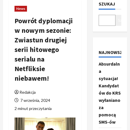
SZUKAJ
News
Powrót dyplomacji
Szukaj
w nowym sezonie:
Zwiastun drugiej
serii hitowego
NAJNOWSZE
serialu na
Absurdaln
Netfliksie
a
niebawem!
sytuacja!
Kandydat
Redakcja
ów do KRS
wyłaniano
7 września, 2024
za
2 minut przeczytania
pomocą
SMS-ów