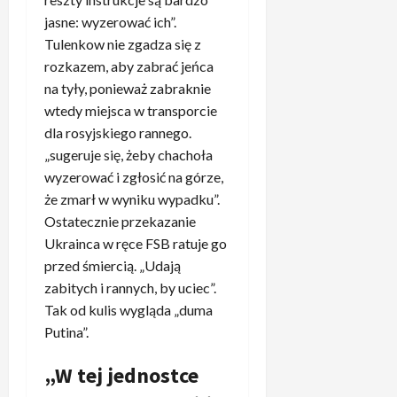
r
i
”
o
w
d
o
jasne: wyzerować ich”.
e
3
b
s
o
c
N
Tulenkow nie zgadza się z
.
n
z
m
.
a
Z
e
rozkazem, aby zabrać jeńca
y
e
b
w
a
”
na tyły, ponieważ zabraknie
s
c
y
r
s
2
c
wtedy miejsca w transporcie
z
ł
o
k
.
y
dla rosyjskiego rannego.
u
o
c
a
T
m
z
„sugeruje się, żeby chachoła
n
k
k
a
i
B
wyzerować i zgłosić na górze,
i
i
u
k
e
a
e
e
że zmarł w wyniku wypadku”.
j
R
l
y
z
g
ą
Ostatecznie przekazanie
e
i
e
d
o
c
a
Ukrainca w ręce FSB ratuje go
z
r
e
i
e
l
przed śmiercią. „Udają
d
n
c
s
z
M
a
zabitych i rannych, by uciec”.
e
y
ę
a
a
n
m
Tak od kulis wygląda „duma
d
d
c
d
i
.
Putina”.
o
z
h
r
e
„
w
i
o
y
,
T
„W tej jednostce
a
ó
w
t
t
o
n
w
a