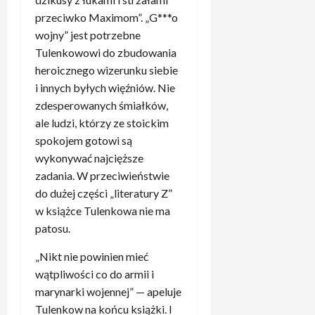
ą
i
m
e
d
c
przeciwko Maximom”. „G***o
z
e
r
e
e
wojny” jest potrzebne
d
c
n
c
z
Tulenkowowi do zbudowania
a
z
e
y
a
n
heroicznego wizerunku siebie
u
m
d
c
i
z
.
i innych byłych więźniów. Nie
o
h
e
B
„
zdesperowanych śmiałków,
w
o
,
a
T
a
ale ludzi, którzy ze stoickim
w
t
y
o
n
spokojem gotowi są
a
y
e
c
y
n
wykonywać najcięższe
l
r
h
c
i
zadania. W przeciwieństwie
k
n
y
h
e
o
do dużej części „literatury Z”
e
b
z
1
m
w książce Tulenkowa nie ma
a
a
5
,
.
ż
patosu.
kwietnia,
w
1
„
a
2026
o
3
T
„Nikt nie powinien mieć
r
d
p
o
t
wątpliwości co do armii i
n
r
j
”
marynarki wojennej” — apeluje
i
o
a
3
Tulenkow na końcu książki. I
k