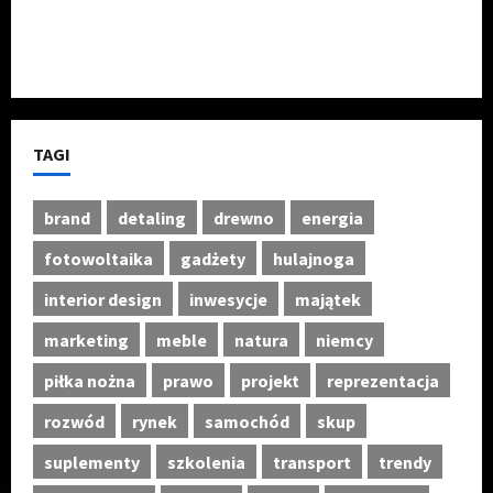
wzoryikolory.pl
gp7.pl
TAGI
brand
detaling
drewno
energia
fotowoltaika
gadżety
hulajnoga
interior design
inwesycje
majątek
marketing
meble
natura
niemcy
piłka nożna
prawo
projekt
reprezentacja
rozwód
rynek
samochód
skup
suplementy
szkolenia
transport
trendy