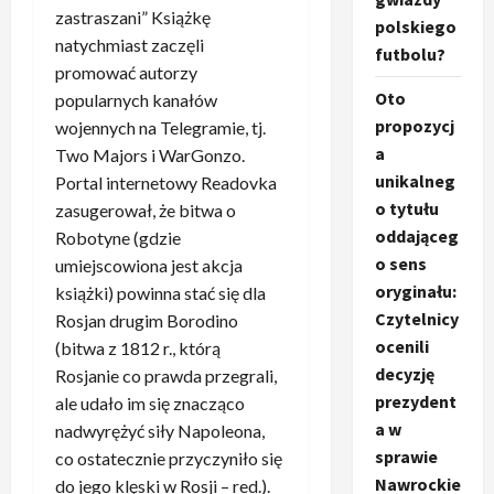
zastraszani” Książkę
polskiego
natychmiast zaczęli
futbolu?
promować autorzy
Oto
popularnych kanałów
propozycj
wojennych na Telegramie, tj.
a
Two Majors i WarGonzo.
unikalneg
Portal internetowy Readovka
o tytułu
zasugerował, że bitwa o
oddająceg
Robotyne (gdzie
o sens
umiejscowiona jest akcja
oryginału:
książki) powinna stać się dla
Czytelnicy
Rosjan drugim Borodino
ocenili
(bitwa z 1812 r., którą
decyzję
Rosjanie co prawda przegrali,
prezydent
ale udało im się znacząco
a w
nadwyrężyć siły Napoleona,
sprawie
co ostatecznie przyczyniło się
Nawrockie
do jego klęski w Rosji – red.).