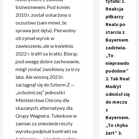
tytułu: 1.
biznesmenem. Pod koniec
Reakcja
2010 r. został oskarżony o
piłkarzy
oszustwo (sam mówi, że
Realu po
sprawa jest dęta). Pierwotny
starciu z
otrzymał wyrok w
Bayernem
zawieszeniu, ale w kwietniu
zadziwia.
2022 r. trafił za kratki. Biorąc
„To
pod uwagę dobre zachowanie,
nieprawdo
mógł zostać zwolniony za trzy
podobne”
lata. Ale wiosną 2023 r.
2. Tak Real
zaciągnął się do Sztorm Z —
Madryt
„ochotniczej” jednostki
odniósł się
Ministerstwa Obrony dla
do meczu
skazanych, alternatywy dla
z
Grupy Wagnera. Tulenkow w
Bayernem.
zamian za zniesienie reszty
„To chyba
wyroku podpisał kontrakt na
żart” 3.
6 miesięcy — i został wysłany