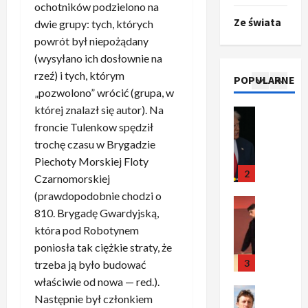
ochotników podzielono na
r
c
–
r
i
Ze świata
d
Ze świata
dwie grupy: tych, których
j
c
e
n
T
a
a
powrót był niepożądany
z
d
y
r
l
u
y
a
(wysyłano ich dosłownie na
w
u
n
n
r
g
y
rzeź) i tych, którym
POPULARNE
m
a
2
i
o
o
r
„pozwolono” wrócić (grupa, w
p
s
k
z
w
a
której znalazł się autor). Na
o
Sport
y
a
p
a
ż
O
froncie Tulenkow spędził
g
t
l
o
n
a
t
ł
trochę czasu w Brygadzie
u
n
z
e
j
o
a
a
e
Piechoty Morskiej Floty
n
g
ą
k
s
3
c
g
a
Czarnomorskiej
o
e
i
z
j
o
s
t
n
(prawdopodobnie chodzi o
l
Sport
a
a
t
z
y
t
810. Brygadę Gwardyjską,
P
k
o
!
y
d
t
u
która pod Robotynem
r
a
t
K
t
a
u
z
a
poniosła tak ciężkie straty, że
p
w
a
u
w
ł
j
w
r
4
a
trzeba ją było budować
n
ł
n
u
a
i
o
r
d
właściwie od nowa — red.).
u
e
:
z
e
Polityka
p
c
y
o
g
Następnie był członkiem
1
m
O
z