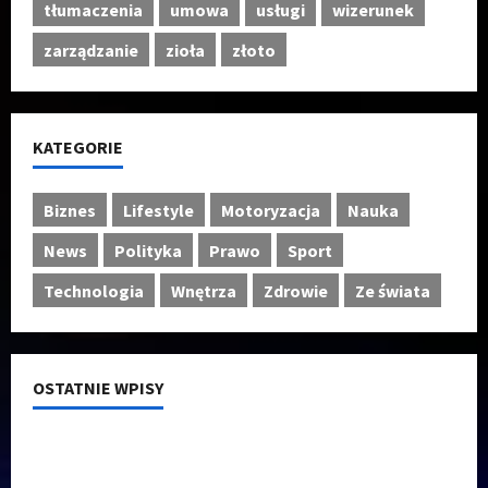
tłumaczenia
umowa
usługi
wizerunek
zarządzanie
zioła
złoto
KATEGORIE
Biznes
Lifestyle
Motoryzacja
Nauka
News
Polityka
Prawo
Sport
Technologia
Wnętrza
Zdrowie
Ze świata
OSTATNIE WPISY
Absurdalna sytuacja! Kandydatów do KRS wyłaniano
za pomocą SMS-ów