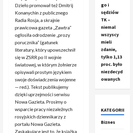
go i
Dzieło promował też Dmitrij
sędziów
Konanychin z publicznego
TK –
Radia Rosja, a skrajnie
niemal
prawicowa gazeta „Zawtra”
wszyscy
ogłosiła odrodzenie „prozy
mieli
porucznika” (gatunek
zdanie,
literatury, który upowszechnił
tylko 1,13
się w ZSRR po II wojnie
proc. było
światowej, w którym żołnierze
niezdecyd
opisywali prostym językiem
owanych
swoje doświadczenia wojenne
Ze świata
— red.). Tekst publikujemy
T
dzięki uprzejmości serwisu
r
Nowa Gazieta. Prosimy o
u
m
wsparcie pracy niezależnych
KATEGORIE
2
p
rosyjskich dziennikarzy z
Biznes
o
Sport
portalu Nowa Gazieta.
O
g
Zaskakujące jest to, że książka