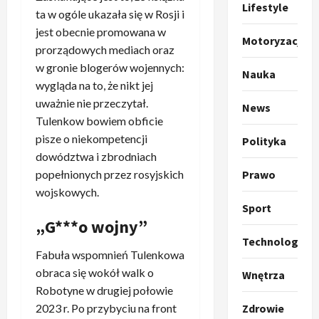
t
ł
Lifestyle
ta w ogóle ukazała się w Rosji i
o
a
jest obecnie promowana w
k
s
3
Motoryzacja
prorządowych mediach oraz
i
z
l
Sport
a
w gronie blogerów wojennych:
Nauka
P
k
o
wygląda na to, że nikt jej
r
a
t
uważnie nie przeczytał.
News
a
p
w
Tulenkow bowiem obficie
w
r
4
a
pisze o niekompetencji
Polityka
i
o
r
dowództwa i zbrodniach
e
Polityka
p
c
O
Prawo
z
popełnionych przez rosyjskich
o
i
t
a
z
wojskowych.
e
o
p
y
Sport
O
p
o
5
c
„G***o wojny”
r
r
m
j
m
Technologia
o
Polityka
n
i
Fabuła wspomnień Tulenkowa
u
A
p
i
p
z
obraca się wokół walk o
Wnętrza
b
o
a
r
,
Robotyne w drugiej połowie
s
z
n
z
C
Zdrowie
2023 r. Po przybyciu na front
u
y
1
i
e
h