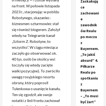
Zaskakują
na front. W połowie listopada
ce
2023 r., stacjonując w pobliżu
zachowani
Robotynego, skazaniec-
e
biznesmen-szturmowiec stał
zawodnik
się również blogerem. Założył
ów Realu
wtedy na Telegramie kanał
po meczu
„Sztorm Z. Robotyne, to
z
wszystko”. W ciągu miesiąca
Bayernem.
zaczęło go obserwować ok.
„To jakiś
40 tys. osób (w okolicy wsi
absurd” 4.
toczyły się wtedy zacięte
Piłkarze
walki pozycyjne). To zwróciło
Realu po
uwagę rosyjskiego resortu
spotkaniu
obrony, który poprosił
z
Tulenkowa o usunięcie kanału.
Bayernem
Ten się zgodził, ale swoje
– „To musi
notatki z linii frontu zachował
być żart”