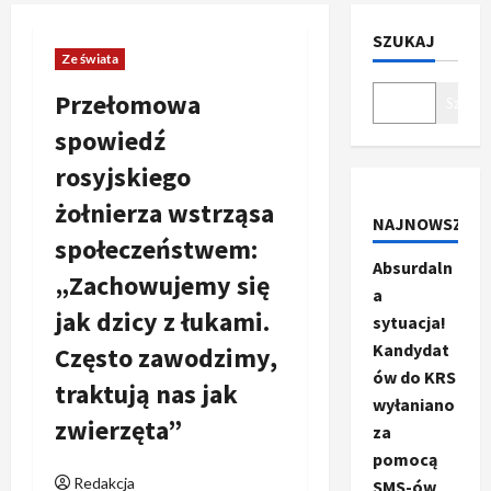
SZUKAJ
Ze świata
Przełomowa
Szukaj
spowiedź
rosyjskiego
żołnierza wstrząsa
NAJNOWSZE
społeczeństwem:
Absurdaln
„Zachowujemy się
a
jak dzicy z łukami.
sytuacja!
Kandydat
Często zawodzimy,
ów do KRS
traktują nas jak
wyłaniano
zwierzęta”
za
pomocą
Redakcja
SMS-ów