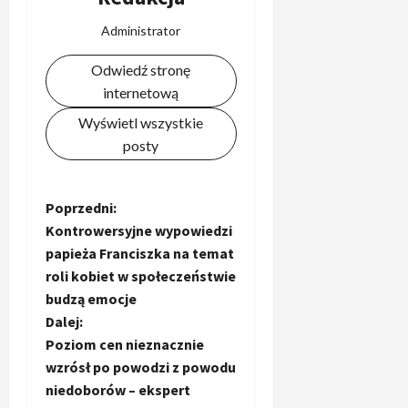
n
h
e
e
e
Administrator
a
z
m
l
a
5
.
Odwiedź stronę
u
kwietnia,
w
„
internetową
2026
p
o
T
o
d
Wyświetl wszystkie
o
s
n
posty
j
p
i
a
o
k
k
t
ó
Z
Poprzedni:
i
k
w
ś
Kontrowersyjne wypowiedzi
a
R
o
a
papieża Franciszka na temat
n
e
b
roli kobiet w społeczeństwie
i
a
b
s
u
budzą emocje
l
u
z
u
a
Dalej:
r
B
p
Poziom cen nieznacznie
d
a
o
c
wzrósł po powodzi z powodu
”
y
m
4
niedoborów – ekspert
e
z
e