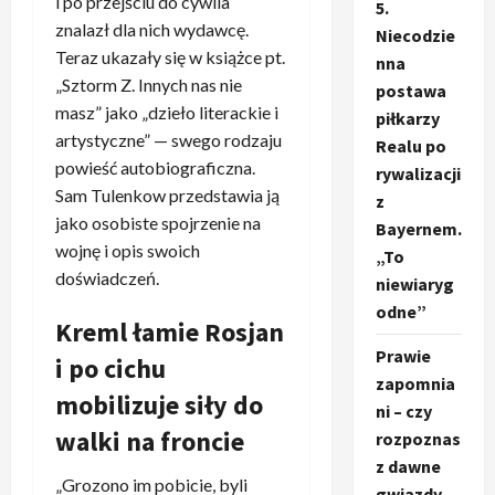
i po przejściu do cywila
5.
znalazł dla nich wydawcę.
Niecodzie
Teraz ukazały się w książce pt.
nna
„Sztorm Z. Innych nas nie
postawa
masz” jako „dzieło literackie i
piłkarzy
artystyczne” — swego rodzaju
Realu po
powieść autobiograficzna.
rywalizacji
Sam Tulenkow przedstawia ją
z
jako osobiste spojrzenie na
Bayernem.
wojnę i opis swoich
„To
doświadczeń.
niewiaryg
odne”
Kreml łamie Rosjan
Prawie
i po cichu
zapomnia
mobilizuje siły do
ni – czy
walki na froncie
rozpoznas
z dawne
„Grozono im pobicie, byli
gwiazdy