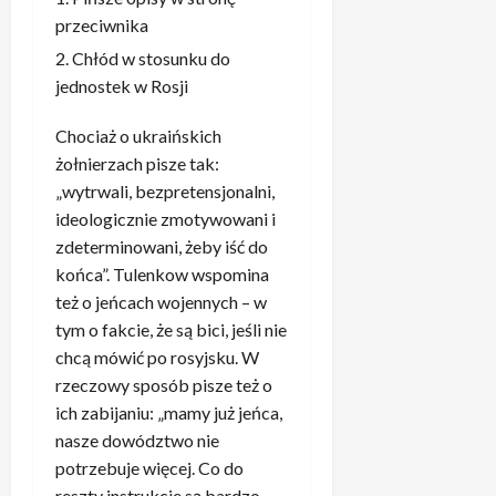
i
k
e
y
a
i
e
przeciwnika
R
l
z
y
w
g
e
Chłód w stosunku do
i
j
e
i
o
a
z
jednostek w Rosji
ę
r
a
i
l
d
p
n
.
s
M
a
r
Chociaż o ukraińskich
e
„
ę
a
n
e
m
żołnierzach pisze tak:
T
d
d
i
z
.
o
„wytrwali, bezpretensjonalni,
z
r
e
y
„
n
ideologicznie zmotywowani i
i
y
,
d
T
i
ó
zdeterminowani, żeby iść do
t
t
e
o
e
w
o
końca”. Tulenkow wspomina
y
n
c
p
T
d
też o jeńcach wojennych – w
l
t
h
r
K
n
k
tym o fakcie, że są bici, jeśli nie
a
y
a
–
i
o
w
b
chcą mówić po rosyjsku. W
w
n
ó
1
s
a
d
rzeczowy sposób pisze też o
i
s
,
p
ż
o
ich zabijaniu: „mamy już jeńca,
e
ł
1
r
a
p
m
nasze dowództwo nie
s
3
a
r
o
a
i
potrzebuje więcej. Co do
p
w
t
d
l
ę
reszty instrukcje są bardzo