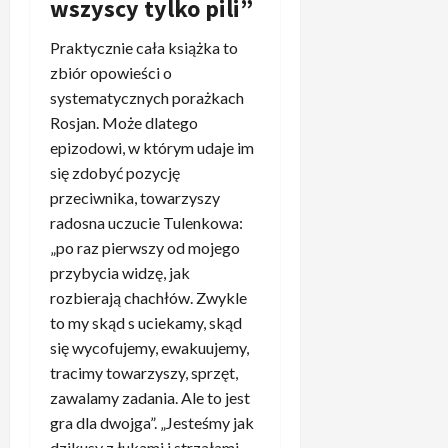
o
wszyscy tylko pili”
y
c
y
T
n
d
l
h
c
K
i
n
Praktycznie cała książka to
k
y
h
–
e
i
o
zbiór opowieści o
b
n
z
ó
1
systematycznych porażkach
a
i
a
5
s
,
ż
Rosjan. Może dlatego
e
kwietnia,
w
ł
1
a
epizodowi, w którym udaje im
2026
m
o
s
3
r
a
się zdobyć pozycję
d
i
p
t
l
n
przeciwnika, towarzyszy
ę
r
”
w
i
d
radosna uczucie Tulenkowa:
o
3
s
k
o
„po raz pierwszy od mojego
c
.
z
ó
m
.
przybycia widzę, jak
Z
y
w
e
b
a
rozbierają chachłów. Zwykle
s
R
c
y
s
to my skąd s uciekamy, skąd
c
e
z
ł
k
się wycofujemy, ewakuujemy,
y
a
u
o
a
m
l
tracimy towarzyszy, sprzęt,
z
n
k
i
u
B
zawalamy zadania. Ale to jest
i
u
e
p
a
gra dla dwojga”. „Jesteśmy jak
e
j
l
o
y
z
dzikusy z łukami i strzałami