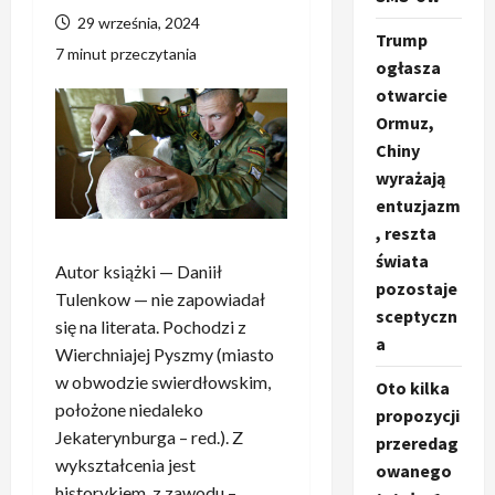
29 września, 2024
Trump
7 minut przeczytania
ogłasza
otwarcie
Ormuz,
Chiny
wyrażają
entuzjazm
, reszta
świata
Autor książki — Daniił
pozostaje
Tulenkow — nie zapowiadał
sceptyczn
się na literata. Pochodzi z
a
Wierchniajej Pyszmy (miasto
w obwodzie swierdłowskim,
Oto kilka
położone niedaleko
propozycji
Jekaterynburga – red.). Z
przeredag
wykształcenia jest
owanego
historykiem, z zawodu –