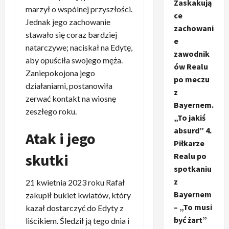
Zaskakują
marzył o wspólnej przyszłości.
ce
Jednak jego zachowanie
zachowani
stawało się coraz bardziej
e
natarczywe; naciskał na Edytę,
zawodnik
aby opuściła swojego męża.
ów Realu
Zaniepokojona jego
po meczu
działaniami, postanowiła
z
zerwać kontakt na wiosnę
Bayernem.
zeszłego roku.
„To jakiś
absurd” 4.
Atak i jego
Piłkarze
skutki
Realu po
spotkaniu
z
21 kwietnia 2023 roku Rafał
Bayernem
zakupił bukiet kwiatów, który
– „To musi
kazał dostarczyć do Edyty z
być żart”
liścikiem. Śledził ją tego dnia i