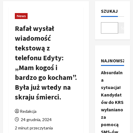
SZUKAJ
News
Rafał wysłał
Szukaj
wiadomość
tekstową z
telefonu Edyty:
NAJNOWSZE
„Mam kogoś i
Absurdaln
bardzo go kocham”.
a
Była już wtedy na
sytuacja!
Kandydat
skraju śmierci.
ów do KRS
wyłaniano
Redakcja
za
24 grudnia, 2024
pomocą
2 minut przeczytania
SMS-ów