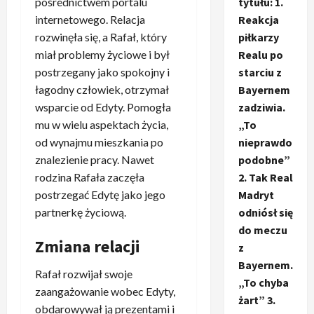
pośrednictwem portalu
tytułu: 1.
internetowego. Relacja
Reakcja
rozwinęła się, a Rafał, który
piłkarzy
miał problemy życiowe i był
Realu po
postrzegany jako spokojny i
starciu z
łagodny człowiek, otrzymał
Bayernem
wsparcie od Edyty. Pomogła
zadziwia.
mu w wielu aspektach życia,
„To
od wynajmu mieszkania po
nieprawdo
znalezienie pracy. Nawet
podobne”
rodzina Rafała zaczęła
2. Tak Real
postrzegać Edytę jako jego
Madryt
partnerkę życiową.
odniósł się
do meczu
Zmiana relacji
z
Bayernem.
Rafał rozwijał swoje
„To chyba
zaangażowanie wobec Edyty,
żart” 3.
obdarowywał ją prezentami i