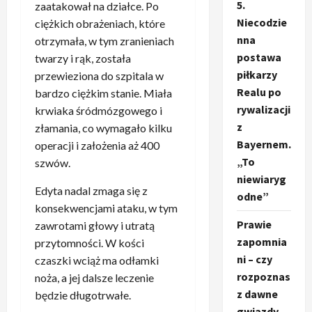
5.
zaatakował na działce. Po
Niecodzie
ciężkich obrażeniach, które
nna
otrzymała, w tym zranieniach
postawa
twarzy i rąk, została
piłkarzy
przewieziona do szpitala w
Realu po
bardzo ciężkim stanie. Miała
rywalizacji
krwiaka śródmózgowego i
z
złamania, co wymagało kilku
Bayernem.
operacji i założenia aż 400
„To
szwów.
niewiaryg
Edyta nadal zmaga się z
odne”
konsekwencjami ataku, w tym
Prawie
zawrotami głowy i utratą
zapomnia
przytomności. W kości
ni – czy
czaszki wciąż ma odłamki
rozpoznas
noża, a jej dalsze leczenie
z dawne
będzie długotrwałe.
gwiazdy