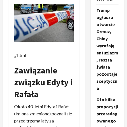
Trump
ogłasza
otwarcie
Ormuz,
Chiny
wyrażają
entuzjazm
„`html
, reszta
świata
Zawiązanie
pozostaje
związku Edyty i
sceptyczn
a
Rafała
Oto kilka
Około 40-letni Edyta i Rafał
propozycji
(imiona zmienione) poznali się
przeredag
przed trzema laty za
owanego