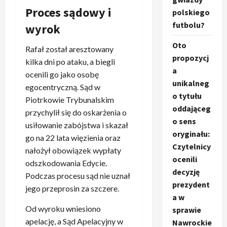
Proces sądowy i
polskiego
futbolu?
wyrok
Oto
Rafał został aresztowany
propozycj
kilka dni po ataku, a biegli
a
ocenili go jako osobę
unikalneg
egocentryczną. Sąd w
o tytułu
Piotrkowie Trybunalskim
oddająceg
przychylił się do oskarżenia o
o sens
usiłowanie zabójstwa i skazał
oryginału:
go na 22 lata więzienia oraz
Czytelnicy
nałożył obowiązek wypłaty
ocenili
odszkodowania Edycie.
decyzję
Podczas procesu sąd nie uznał
prezydent
jego przeprosin za szczere.
a w
Od wyroku wniesiono
sprawie
apelację, a Sąd Apelacyjny w
Nawrockie