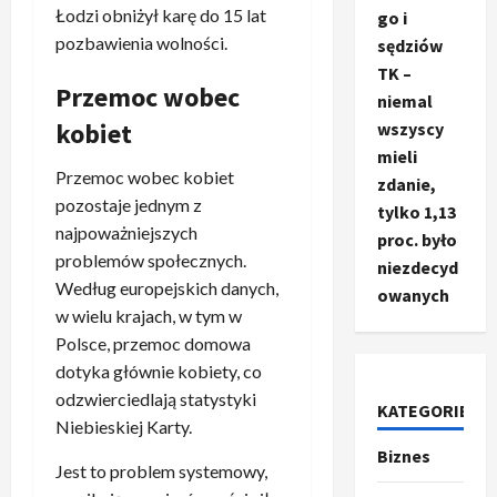
Łodzi obniżył karę do 15 lat
go i
pozbawienia wolności.
sędziów
TK –
Przemoc wobec
niemal
kobiet
wszyscy
mieli
Przemoc wobec kobiet
zdanie,
pozostaje jednym z
tylko 1,13
najpoważniejszych
proc. było
problemów społecznych.
niezdecyd
Według europejskich danych,
owanych
w wielu krajach, w tym w
Polsce, przemoc domowa
dotyka głównie kobiety, co
odzwierciedlają statystyki
KATEGORIE
Niebieskiej Karty.
Biznes
Ze świata
Jest to problem systemowy,
T