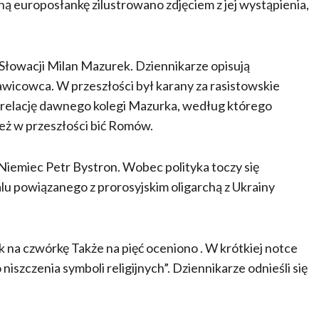
europosłankę zilustrowano zdjęciem z jej wystąpienia,
ze Słowacji Milan Mazurek. Dziennikarze opisują
awicowca. W przeszłości był karany za rasistowskie
 relację dawnego kolegi Mazurka, według którego
ż w przeszłości bić Romów.
Niemiec Petr Bystron. Wobec polityka toczy się
alu powiązanego z prorosyjskim oligarchą z Ukrainy
na czwórkę Także na pięć oceniono . W krótkiej notce
zczenia symboli religijnych”. Dziennikarze odnieśli się