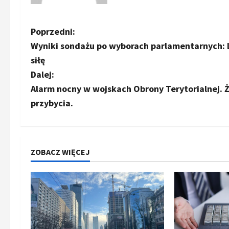
Z
Poprzedni:
Wyniki sondażu po wyborach parlamentarnych: Li
o
siłę
b
Dalej:
Alarm nocny w wojskach Obrony Terytorialnej.
a
przybycia.
c
z
ZOBACZ WIĘCEJ
w
p
i
s