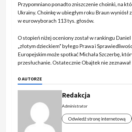
Przypomniano ponadto zniszczenie choinki, na któr
Ukrainy. Choinkę w ubiegłym roku Braun wyniósł z
w eurowyborach 113 tys. głosów.
O stopień niżej oceniony został w rankingu Dani
„złotym dzieckiem” byłego Prawa i Sprawiedliwości
Europejskim może spotkać Michała Szczerbę, któr
przesłuchanie. Ostatecznie Obajtek nie zeznawał pr
O AUTORZE
Redakcja
Administrator
Odwiedź stronę internetową