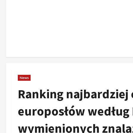
News
Ranking najbardziej
europosłów według P
wymienionych znalazł