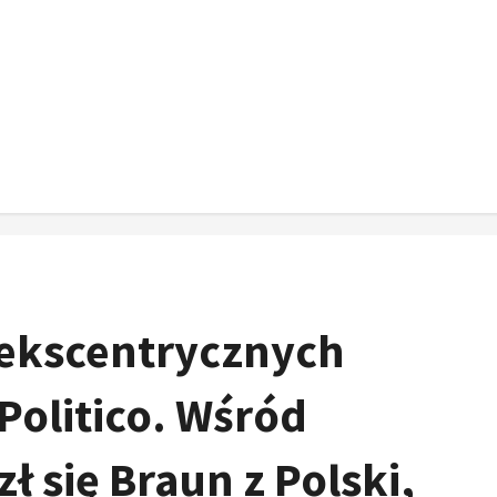
 ekscentrycznych
olitico. Wśród
 się Braun z Polski,