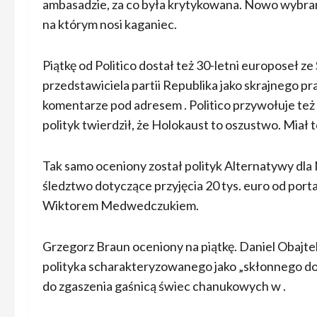
ambasadzie, za co była krytykowana. Nowo wybraną 
na którym nosi kaganiec.
Piątkę od Politico dostał też 30-letni europoseł 
przedstawiciela partii Republika jako skrajnego pr
komentarze pod adresem . Politico przywołuje też
polityk twierdził, że Holokaust to oszustwo. Miał te
Tak samo oceniony został polityk Alternatywy dla 
śledztwo dotyczące przyjęcia 20 tys. euro od port
Wiktorem Medwedczukiem.
Grzegorz Braun oceniony na piątkę. Daniel Obajtek 
polityka scharakteryzowanego jako „skłonnego do nis
do zgaszenia gaśnicą świec chanukowych w .