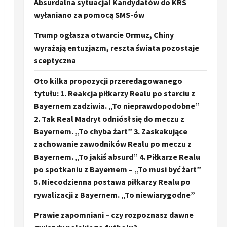
Absurdalna sytuacja! Kandydatów do KRS
wyłaniano za pomocą SMS-ów
Trump ogłasza otwarcie Ormuz, Chiny
wyrażają entuzjazm, reszta świata pozostaje
sceptyczna
Oto kilka propozycji przeredagowanego
tytułu: 1. Reakcja piłkarzy Realu po starciu z
Bayernem zadziwia. „To nieprawdopodobne”
2. Tak Real Madryt odniósł się do meczu z
Bayernem. „To chyba żart” 3. Zaskakujące
zachowanie zawodników Realu po meczu z
Bayernem. „To jakiś absurd” 4. Piłkarze Realu
po spotkaniu z Bayernem – „To musi być żart”
5. Niecodzienna postawa piłkarzy Realu po
rywalizacji z Bayernem. „To niewiarygodne”
Prawie zapomniani – czy rozpoznasz dawne