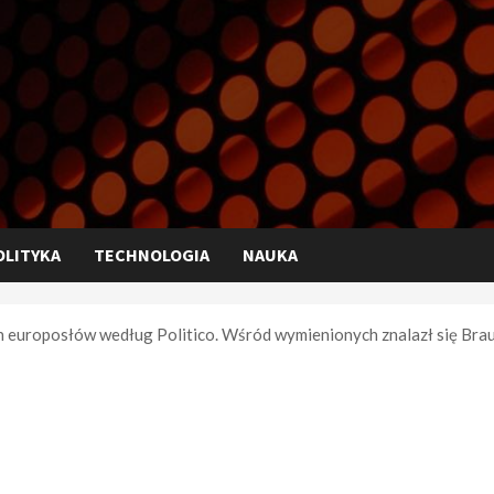
OLITYKA
TECHNOLOGIA
NAUKA
 europosłów według Politico. Wśród wymienionych znalazł się Braun 