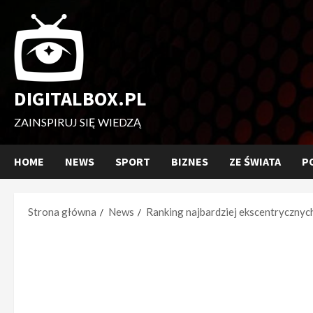
Przejdź
do
treści
DIGITALBOX.PL
ZAINSPIRUJ SIĘ WIEDZĄ
HOME
NEWS
SPORT
BIZNES
ZE ŚWIATA
P
Strona główna
News
Ranking najbardziej ekscentrycznych