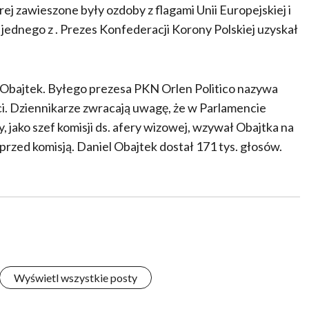
ej zawieszone były ozdoby z flagami Unii Europejskiej i
 jednego z . Prezes Konfederacji Korony Polskiej uzyskał
el Obajtek. Byłego prezesa PKN Orlen Politico nazywa
. Dziennikarze zwracają uwagę, że w Parlamencie
y, jako szef komisji ds. afery wizowej, wzywał Obajtka na
zed komisją. Daniel Obajtek dostał 171 tys. głosów.
Wyświetl wszystkie posty