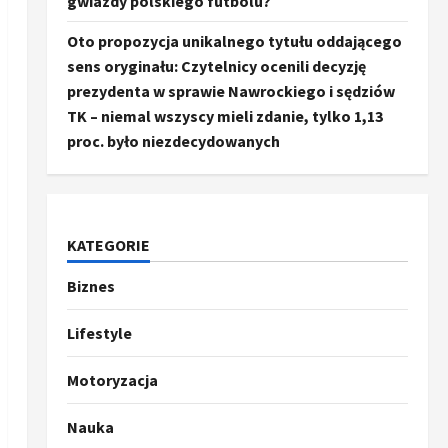
gwiazdy polskiego futbolu?
Oto propozycja unikalnego tytułu oddającego
sens oryginału: Czytelnicy ocenili decyzję
prezydenta w sprawie Nawrockiego i sędziów
TK – niemal wszyscy mieli zdanie, tylko 1,13
proc. było niezdecydowanych
KATEGORIE
Biznes
Ze świata
Trump ogłasza otwarcie
Ormuz, Chiny wyrażają
Lifestyle
entuzjazm, reszta świata
pozostaje sceptyczna
2
Motoryzacja
16 kwietnia, 2026
Sport
Nauka
Oto kilka propozycji