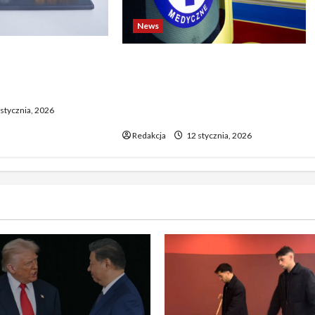
News
o biją rekordy —
Dramatyczne wydarzenia na
wy wzrost pcha
weselu w Tarnobrzegu – 56-
 górę
latek stracił życie podczas
stycznia, 2026
uroczystości
Redakcja
12 stycznia, 2026