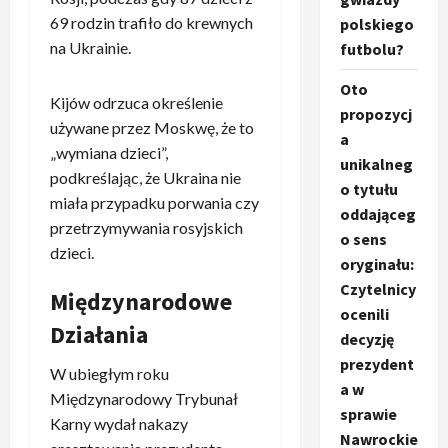
69 rodzin trafiło do krewnych
polskiego
na Ukrainie.
futbolu?
Oto
Kijów odrzuca określenie
propozycj
używane przez Moskwę, że to
a
„wymiana dzieci”,
unikalneg
podkreślając, że Ukraina nie
o tytułu
miała przypadku porwania czy
oddająceg
przetrzymywania rosyjskich
o sens
dzieci.
oryginału:
Czytelnicy
Międzynarodowe
ocenili
Działania
decyzję
prezydent
W ubiegłym roku
a w
Międzynarodowy Trybunał
sprawie
Karny wydał nakazy
Nawrockie