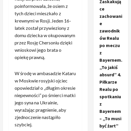
Zaskakują
poinformowała, że osiem z
ce
tych dzieci mieszkało z
zachowani
krewnymi w Rosji. Jeden 16-
e
latek został przywieziony z
zawodnik
domu dziecka w okupowanym
ów Realu
przez Rosję Chersoniu dzięki
po meczu
wnioskowi jego brata o
z
opiekę prawną.
Bayernem.
„To jakiś
W środę w ambasadzie Kataru
absurd” 4.
w Moskwie rosyjski ojciec
Piłkarze
opowiedział o „długim okresie
Realu po
niepewności” po śmierci matki
spotkaniu
jego syna na Ukrainie,
z
wyrażając pragnienie, aby
Bayernem
zjednoczenie nastąpiło
– „To musi
szybciej.
być żart”