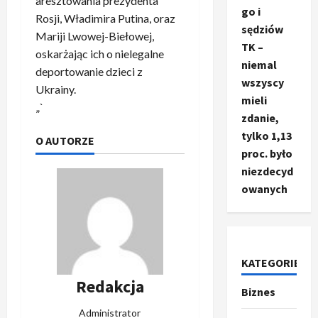
aresztowania prezydenta
go i
Rosji, Władimira Putina, oraz
sędziów
Mariji Lwowej-Biełowej,
TK –
oskarżając ich o nielegalne
niemal
deportowanie dzieci z
wszyscy
Ukrainy.
mieli
„`
zdanie,
tylko 1,13
O AUTORZE
proc. było
niezdecyd
owanych
KATEGORIE
Redakcja
Biznes
Ze świata
T
Administrator