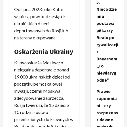
5.
Niecodzie
Od lipca 2023 roku Katar
nna
wspiera powrót dziesiątek
postawa
ukraińskich dzieci
piłkarzy
deportowanych do Rosji lub
Realu po
na tereny okupowane.
rywalizacji
Oskarżenia Ukrainy
z
Bayernem.
Kijów oskarża Moskwę o
„To
nielegalną deportację ponad
niewiaryg
19 000 ukraińskich dzieci od
odne”
początku pełnoskalowej
inwazji, czemu Moskwa
Prawie
zdecydowanie zaprzecza.
zapomnia
Rosja twierdzi, że 15 dzieci z
ni – czy
10 rodzin zostało
rozpoznas
przeniesionych do krewnych w
z dawne
Rosji, podczas gdy 87 dzieci z
gwiazdy