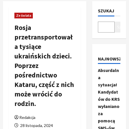
SZUKAJ
Ze świata
Rosja
Szukaj
przetransportował
a tysiące
ukraińskich dzieci.
NAJNOWSZE
Poprzez
Absurdaln
pośrednictwo
a
Kataru, część z nich
sytuacja!
Kandydat
może wrócić do
ów do KRS
rodzin.
wyłaniano
za
Redakcja
pomocą
28 listopada, 2024
SMS-ów