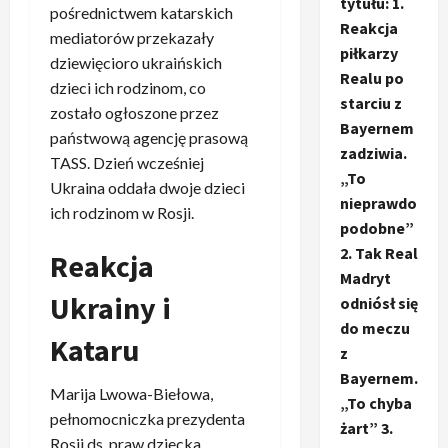
tytułu: 1.
pośrednictwem katarskich
Reakcja
mediatorów przekazały
piłkarzy
dziewięcioro ukraińskich
Realu po
dzieci ich rodzinom, co
starciu z
zostało ogłoszone przez
Bayernem
państwową agencję prasową
zadziwia.
TASS. Dzień wcześniej
„To
Ukraina oddała dwoje dzieci
nieprawdo
ich rodzinom w Rosji.
podobne”
2. Tak Real
Reakcja
Madryt
Ukrainy i
odniósł się
do meczu
Kataru
z
Bayernem.
Marija Lwowa-Biełowa,
„To chyba
pełnomocniczka prezydenta
żart” 3.
Rosji ds. praw dziecka,