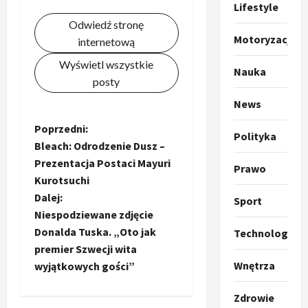
r
Lifestyle
u
Odwiedź stronę
m
2
Motoryzacja
internetową
p
o
Sport
Wyświetl wszystkie
Nauka
O
g
posty
t
ł
News
o
a
k
s
3
Z
Poprzedni:
Polityka
i
z
Bleach: Odrodzenie Dusz –
l
Sport
a
o
Prezentacja Postaci Mayuri
P
Prawo
k
o
Kurotsuchi
r
a
t
b
a
Dalej:
p
w
Sport
w
r
4
a
Niespodziewane zdjęcie
a
i
o
r
Donalda Tuska. „Oto jak
Technologia
e
Polityka
c
p
c
premier Szwecji wita
O
z
o
i
Wnętrza
wyjątkowych gości”
t
z
a
z
e
o
p
y
O
Zdrowie
w
p
o
5
c
r