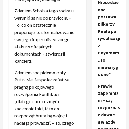
Niecodzie
nna
Zdaniem Scholza tego rodzaju
postawa
warunki są nie do przyjęcia. –
piłkarzy
To, co on ostatecznie
Realu po
proponuje, to sformalizowanie
rywalizacji
swojego imperialistycznego
z
ataku w oficjalnych
Bayernem.
dokumentach – stwierdził
„To
kanclerz.
niewiaryg
Zdaniem socjaldemokraty
odne”
Putin wie, że społeczeństwa
Prawie
pragną pokojowego
zapomnia
rozwiązania konfliktu i
ni – czy
„dlatego chce rozmyć i
rozpoznas
zaciemnić fakt, iż to on
z dawne
rozpoczął brutalną wojnę i
gwiazdy
nadal ją prowadzi”. – To, czego