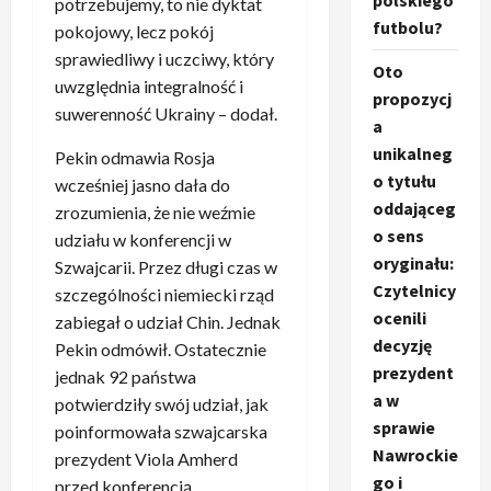
polskiego
potrzebujemy, to nie dyktat
futbolu?
pokojowy, lecz pokój
sprawiedliwy i uczciwy, który
Oto
uwzględnia integralność i
propozycj
suwerenność Ukrainy – dodał.
a
unikalneg
Pekin odmawia Rosja
o tytułu
wcześniej jasno dała do
oddająceg
zrozumienia, że nie weźmie
o sens
udziału w konferencji w
oryginału:
Szwajcarii. Przez długi czas w
Czytelnicy
szczególności niemiecki rząd
ocenili
zabiegał o udział Chin. Jednak
decyzję
Pekin odmówił. Ostatecznie
prezydent
jednak 92 państwa
a w
potwierdziły swój udział, jak
sprawie
poinformowała szwajcarska
Nawrockie
prezydent Viola Amherd
go i
przed konferencją.