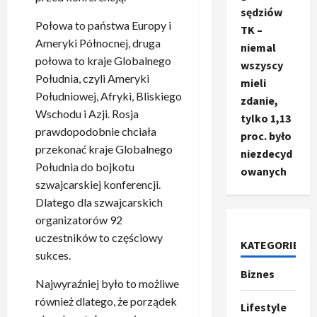
sędziów
Połowa to państwa Europy i
TK –
Ameryki Północnej, druga
niemal
połowa to kraje Globalnego
wszyscy
Południa, czyli Ameryki
mieli
Południowej, Afryki, Bliskiego
zdanie,
Wschodu i Azji. Rosja
tylko 1,13
prawdopodobnie chciała
proc. było
przekonać kraje Globalnego
niezdecyd
Południa do bojkotu
owanych
Ze świata
szwajcarskiej konferencji.
T
Dlatego dla szwajcarskich
r
organizatorów 92
u
uczestników to częściowy
m
KATEGORIE
2
sukces.
p
Biznes
o
Sport
Najwyraźniej było to możliwe
O
g
również dlatego, że porządek
t
ł
Lifestyle