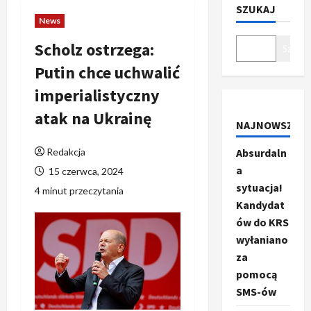
SZUKAJ
News
Scholz ostrzega:
Szukaj
Putin chce uchwalić
imperialistyczny
atak na Ukrainę
NAJNOWSZE
Redakcja
Absurdaln
a
15 czerwca, 2024
sytuacja!
4 minut przeczytania
Kandydat
ów do KRS
wyłaniano
za
pomocą
SMS-ów