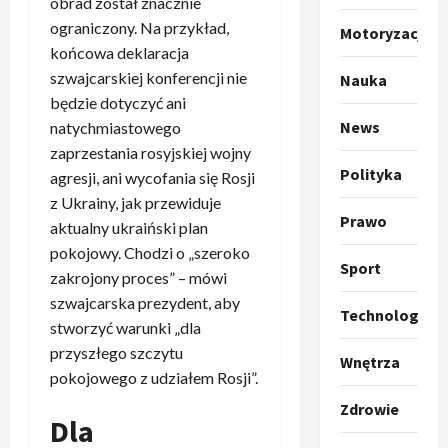
obrad został znacznie
o
a
k
s
ograniczony. Na przykład,
3
Motoryzacja
i
z
końcowa deklaracja
l
Sport
a
szwajcarskiej konferencji nie
Nauka
P
k
o
będzie dotyczyć ani
r
a
t
News
natychmiastowego
a
p
w
zaprzestania rosyjskiej wojny
w
r
4
a
Polityka
i
agresji, ani wycofania się Rosji
o
r
e
Polityka
p
z Ukrainy, jak przewiduje
c
O
Prawo
z
o
i
aktualny ukraiński plan
t
a
z
e
pokojowy. Chodzi o „szeroko
o
p
y
Sport
O
zakrojony proces” – mówi
p
o
5
c
r
szwajcarska prezydent, aby
r
m
j
m
Technologia
stworzyć warunki „dla
o
Polityka
n
i
u
A
p
przyszłego szczytu
i
p
z
Wnętrza
b
o
a
r
pokojowego z udziałem Rosji”.
,
s
z
n
z
C
Zdrowie
u
y
1
i
e
Dla
h
r
c
–
r
i