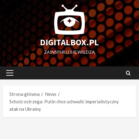
Przejdź
do
treści
DIGITALBOX.PL
ZAINSPIRUJ SIĘ WIEDZĄ
Menu
główne
Strona główna
News
Scholz ostrzega: Putin chce uchwalić imperialistyczny
atak na Ukrainę