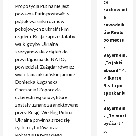
ce
Propozycja Putina nie jest
zachowani
poważna Putin postawił w
e
piątek warunki rozmów
zawodnik
pokojowych z ukraińskim
ów Realu
rządem. Rosja zaprzestałaby
po meczu
walk, gdyby Ukraina
z
zrezygnowała z dążeń do
Bayernem.
przystąpienia do NATO,
„To jakiś
powiedział. Zażądał również
absurd” 4.
wycofania ukraińskiej armii z
Piłkarze
Doniecka, Ługańska,
Realu po
Chersonia i Zaporozia –
spotkaniu
czterech regionów, które
z
zostały uznane za anektowane
Bayernem
przez Rosję. Według Putina
– „To musi
Ukraina powinna zrzec się
być żart”
tych terytoriów oraz
5.
Półwyspu Krymskiego.