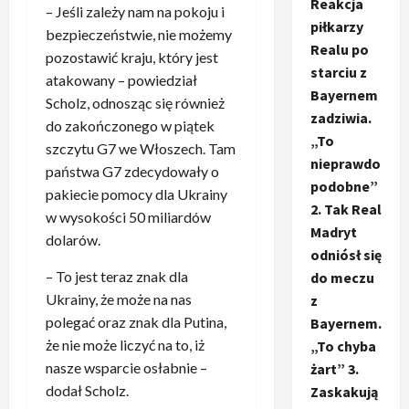
Reakcja
– Jeśli zależy nam na pokoju i
piłkarzy
bezpieczeństwie, nie możemy
Realu po
pozostawić kraju, który jest
starciu z
atakowany – powiedział
Bayernem
Scholz, odnosząc się również
zadziwia.
do zakończonego w piątek
„To
szczytu G7 we Włoszech. Tam
nieprawdo
państwa G7 zdecydowały o
podobne”
pakiecie pomocy dla Ukrainy
2. Tak Real
w wysokości 50 miliardów
Madryt
dolarów.
odniósł się
– To jest teraz znak dla
do meczu
Ukrainy, że może na nas
z
polegać oraz znak dla Putina,
Bayernem.
że nie może liczyć na to, iż
„To chyba
nasze wsparcie osłabnie –
żart” 3.
dodał Scholz.
Zaskakują