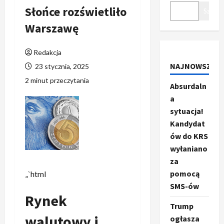
Słońce rozświetliło
Szukaj
Warszawę
Redakcja
NAJNOWSZE
23 stycznia, 2025
2 minut przeczytania
Absurdaln
a
sytuacja!
Kandydat
ów do KRS
wyłaniano
za
pomocą
„`html
SMS-ów
Rynek
Trump
walutowy i
ogłasza