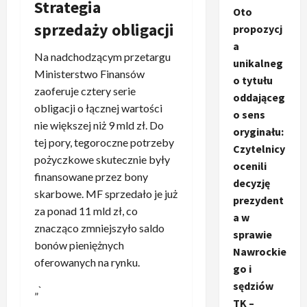
Strategia
Oto
sprzedaży obligacji
propozycj
a
Na nadchodzącym przetargu
unikalneg
Ministerstwo Finansów
o tytułu
zaoferuje cztery serie
oddająceg
obligacji o łącznej wartości
o sens
nie większej niż 9 mld zł. Do
oryginału:
tej pory, tegoroczne potrzeby
Czytelnicy
pożyczkowe skutecznie były
ocenili
finansowane przez bony
decyzję
skarbowe. MF sprzedało je już
prezydent
za ponad 11 mld zł, co
a w
znacząco zmniejszyło saldo
sprawie
bonów pieniężnych
Nawrockie
oferowanych na rynku.
go i
sędziów
„`
TK –