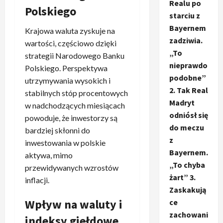
Realu po
Polskiego
starciu z
Bayernem
Krajowa waluta zyskuje na
zadziwia.
wartości, częściowo dzięki
„To
strategii Narodowego Banku
nieprawdo
Polskiego. Perspektywa
podobne”
utrzymywania wysokich i
2. Tak Real
stabilnych stóp procentowych
Madryt
w nadchodzących miesiącach
odniósł się
powoduje, że inwestorzy są
do meczu
bardziej skłonni do
z
inwestowania w polskie
Bayernem.
aktywa, mimo
„To chyba
przewidywanych wzrostów
żart” 3.
inflacji.
Zaskakują
Wpływ na waluty i
ce
zachowani
indeksy giełdowe