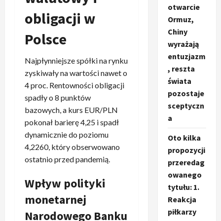
otwarcie
obligacji w
Ormuz,
Chiny
Polsce
wyrażają
entuzjazm
Najpłynniejsze spółki na rynku
, reszta
zyskiwały na wartości nawet o
świata
4 proc. Rentowności obligacji
pozostaje
spadły o 8 punktów
sceptyczn
bazowych, a kurs EUR/PLN
a
pokonał barierę 4,25 i spadł
dynamicznie do poziomu
Oto kilka
4,2260, który obserwowano
propozycji
ostatnio przed pandemią.
przeredag
owanego
Wpływ polityki
tytułu: 1.
monetarnej
Reakcja
piłkarzy
Narodowego Banku