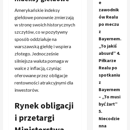
e
zawodnik
Amerykańskie indeksy
ów Realu
giełdowe ponownie zmierzają
po meczu
w stronę swoich historycznych
z
szczytów, co w pozytywny
Bayernem.
sposób oddziałuje na
„To jakiś
warszawską giełdę i wspiera
absurd” 4.
złotego. Jednocześnie
Piłkarze
silniejsza waluta pomaga w
Realu po
walce z inflacją, czyniąc
spotkaniu
oferowane przez obligacje
z
rentowności atrakcyjnymi dla
Bayernem
inwestorów.
– „To musi
Rynek obligacji
być żart”
5.
i przetargi
Niecodzie
nna
Ministerstwa