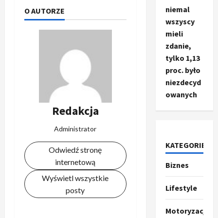
niemal
O AUTORZE
wszyscy
mieli
zdanie,
tylko 1,13
proc. było
niezdecyd
owanych
Redakcja
Administrator
KATEGORIE
Odwiedź stronę
internetową
Biznes
Ze świata
T
Wyświetl wszystkie
r
Lifestyle
posty
u
m
2
Motoryzacja
p