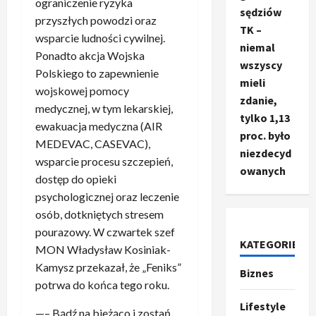
ograniczenie ryzyka
sędziów
przyszłych powodzi oraz
TK –
wsparcie ludności cywilnej.
niemal
Ponadto akcja Wojska
wszyscy
Polskiego to zapewnienie
mieli
wojskowej pomocy
zdanie,
medycznej, w tym lekarskiej,
tylko 1,13
ewakuacja medyczna (AIR
proc. było
MEDEVAC, CASEVAC),
niezdecyd
wsparcie procesu szczepień,
owanych
dostęp do opieki
psychologicznej oraz leczenie
osób, dotkniętych stresem
pourazowy. W czwartek szef
KATEGORIE
MON Władysław Kosiniak-
Kamysz przekazał, że „Feniks”
Biznes
Ze świata
potrwa do końca tego roku.
T
r
Lifestyle
—– Bądź na bieżąco i zostań