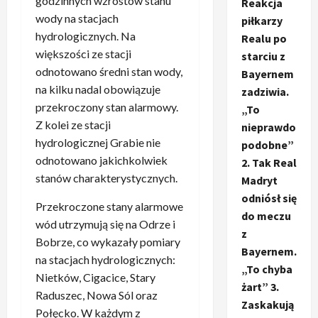
godzinnych wzrostów stanu
Reakcja
wody na stacjach
piłkarzy
hydrologicznych. Na
Realu po
większości ze stacji
starciu z
odnotowano średni stan wody,
Bayernem
na kilku nadal obowiązuje
zadziwia.
przekroczony stan alarmowy.
„To
Z kolei ze stacji
nieprawdo
hydrologicznej Grabie nie
podobne”
odnotowano jakichkolwiek
2. Tak Real
stanów charakterystycznych.
Madryt
odniósł się
Przekroczone stany alarmowe
do meczu
wód utrzymują się na Odrze i
z
Bobrze, co wykazały pomiary
Bayernem.
na stacjach hydrologicznych:
„To chyba
Nietków, Cigacice, Stary
żart” 3.
Raduszec, Nowa Sól oraz
Zaskakują
Połęcko. W każdym z