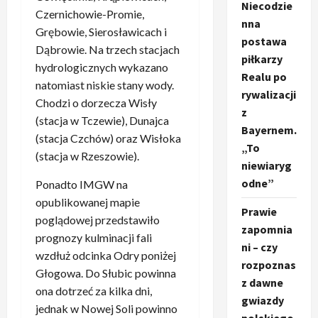
Niecodzie
Czernichowie-Promie,
nna
Grębowie, Sierosławicach i
postawa
Dąbrowie. Na trzech stacjach
piłkarzy
hydrologicznych wykazano
Realu po
natomiast niskie stany wody.
rywalizacji
Chodzi o dorzecza Wisły
z
(stacja w Tczewie), Dunajca
Bayernem.
(stacja Czchów) oraz Wisłoka
„To
(stacja w Rzeszowie).
niewiaryg
odne”
Ponadto IMGW na
opublikowanej mapie
Prawie
poglądowej przedstawiło
zapomnia
prognozy kulminacji fali
ni – czy
wzdłuż odcinka Odry poniżej
rozpoznas
Głogowa. Do Słubic powinna
z dawne
ona dotrzeć za kilka dni,
gwiazdy
jednak w Nowej Soli powinno