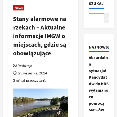
SZUKAJ
News
Stany alarmowe na
Szukaj
rzekach – Aktualne
informacje IMGW o
miejscach, gdzie są
NAJNOWSZE
obowiązujące
Absurdaln
a
Redakcja
sytuacja!
23 września, 2024
Kandydat
3 minut przeczytania
ów do KRS
wyłaniano
za
pomocą
SMS-ów