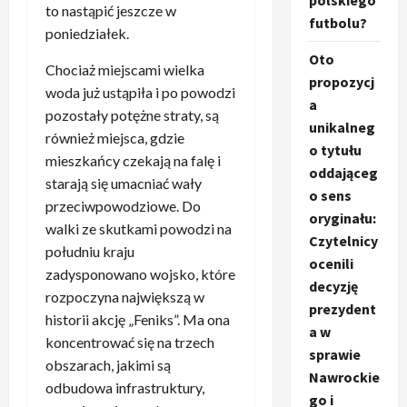
polskiego
to nastąpić jeszcze w
futbolu?
poniedziałek.
Oto
Chociaż miejscami wielka
propozycj
woda już ustąpiła i po powodzi
a
pozostały potężne straty, są
unikalneg
również miejsca, gdzie
o tytułu
mieszkańcy czekają na falę i
oddająceg
starają się umacniać wały
o sens
przeciwpowodziowe. Do
oryginału:
walki ze skutkami powodzi na
Czytelnicy
południu kraju
ocenili
zadysponowano wojsko, które
decyzję
rozpoczyna największą w
prezydent
historii akcję „Feniks”. Ma ona
a w
koncentrować się na trzech
sprawie
obszarach, jakimi są
Nawrockie
odbudowa infrastruktury,
go i