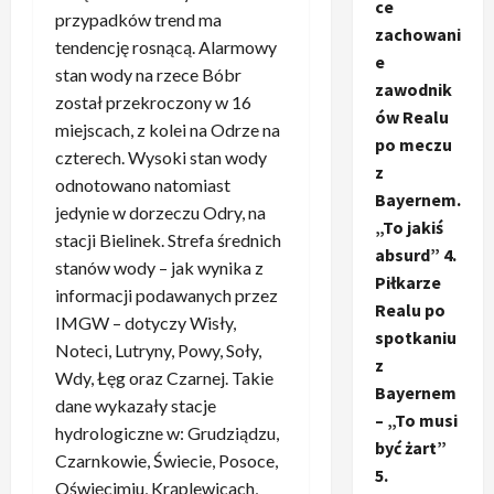
ce
przypadków trend ma
zachowani
tendencję rosnącą. Alarmowy
e
stan wody na rzece Bóbr
zawodnik
został przekroczony w 16
ów Realu
miejscach, z kolei na Odrze na
po meczu
czterech. Wysoki stan wody
z
odnotowano natomiast
Bayernem.
jedynie w dorzeczu Odry, na
„To jakiś
stacji Bielinek. Strefa średnich
absurd” 4.
stanów wody – jak wynika z
Piłkarze
informacji podawanych przez
Realu po
IMGW – dotyczy Wisły,
spotkaniu
Noteci, Lutryny, Powy, Soły,
z
Wdy, Łęg oraz Czarnej. Takie
Bayernem
dane wykazały stacje
– „To musi
hydrologiczne w: Grudziądzu,
być żart”
Czarnkowie, Świecie, Posoce,
5.
Oświęcimiu, Krąplewicach,