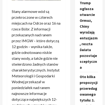
Trump
ogłasza
Stany alarmowe wód są
otwarcie
przekroczone w czterech
Ormuz,
miejscach na Odrze oraz 16 na
Chiny
rzece Bóbr. Z informacji
wyrażają
przekazanych nad ranem
entuzjazm
przez IMGW – które dotyczą
, reszta
12 godzin – wynika także,
świata
gdzie odnotowano niskie
pozostaje
stany wody, a także gdzie nie
sceptyczn
stwierdzono żadnych stanów
a
charakterystycznych. Instytut
Meteorologii i Gospodarki
Oto kilka
Wodnej przekazał w
propozycji
poniedziałek nad ranem
przeredag
najnowsze informacje
owanego
dotyczące największych 12-
tytułu: 1.