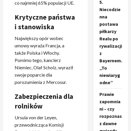
5.
co najmniej 65% populacji UE.
Niecodzie
Krytyczne państwa
nna
postawa
i stanowiska
piłkarzy
Największy opór wobec
Realu po
umowy wyraża Francja, a
rywalizacji
także Polska i Włochy.
z
Pomimo tego, kanclerz
Bayernem.
Niemiec, Olaf Scholz, wyraził
„To
swoje poparcie dla
niewiaryg
porozumienia z Mercosur.
odne”
Prawie
Zabezpieczenia dla
zapomnia
rolników
ni – czy
rozpoznas
Ursula von der Leyen,
z dawne
przewodnicząca Komisji
gwiazdy