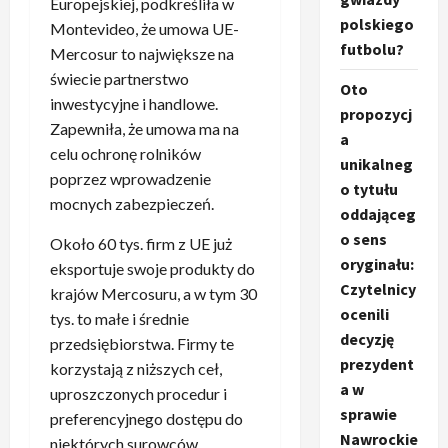
Europejskiej, podkreśliła w
polskiego
Montevideo, że umowa UE-
futbolu?
Mercosur to największe na
świecie partnerstwo
Oto
inwestycyjne i handlowe.
propozycj
Zapewniła, że umowa ma na
a
celu ochronę rolników
unikalneg
poprzez wprowadzenie
o tytułu
mocnych zabezpieczeń.
oddająceg
o sens
Około 60 tys. firm z UE już
oryginału:
eksportuje swoje produkty do
Czytelnicy
krajów Mercosuru, a w tym 30
ocenili
tys. to małe i średnie
decyzję
przedsiębiorstwa. Firmy te
prezydent
korzystają z niższych ceł,
a w
uproszczonych procedur i
sprawie
preferencyjnego dostępu do
Nawrockie
niektórych surowców