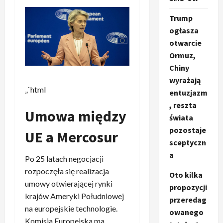
Trump
ogłasza
otwarcie
Ormuz,
Chiny
wyrażają
„`html
entuzjazm
, reszta
Umowa między
świata
pozostaje
UE a Mercosur
sceptyczn
a
Po 25 latach negocjacji
rozpoczęła się realizacja
Oto kilka
umowy otwierającej rynki
propozycji
krajów Ameryki Południowej
przeredag
na europejskie technologie.
owanego
Komisja Europejska ma