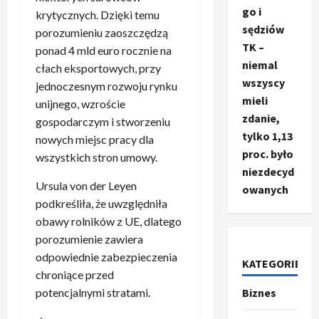
go i
krytycznych. Dzięki temu
sędziów
porozumieniu zaoszczędzą
TK –
ponad 4 mld euro rocznie na
niemal
cłach eksportowych, przy
wszyscy
jednoczesnym rozwoju rynku
mieli
unijnego, wzroście
zdanie,
gospodarczym i stworzeniu
tylko 1,13
nowych miejsc pracy dla
proc. było
wszystkich stron umowy.
niezdecyd
Ursula von der Leyen
owanych
podkreśliła, że uwzględniła
obawy rolników z UE, dlatego
porozumienie zawiera
odpowiednie zabezpieczenia
KATEGORIE
chroniące przed
Biznes
Ze świata
potencjalnymi stratami.
T