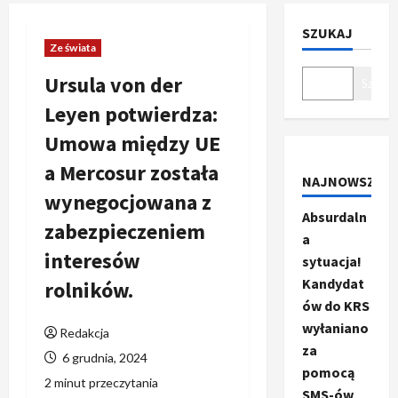
SZUKAJ
Ze świata
Ursula von der
Szukaj
Leyen potwierdza:
Umowa między UE
a Mercosur została
NAJNOWSZE
wynegocjowana z
Absurdaln
zabezpieczeniem
a
interesów
sytuacja!
Kandydat
rolników.
ów do KRS
wyłaniano
Redakcja
za
6 grudnia, 2024
pomocą
2 minut przeczytania
SMS-ów