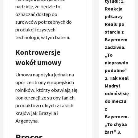
tytułu: 1.
nadzieję, że będzie to
Reakcja
oznaczać dostęp do
piłkarzy
surowców potrzebnych do
Realu po
produkcji czystych
starciu z
technologii, w tym baterii.
Bayernem
zadziwia.
Kontrowersje
„To
wokół umowy
nieprawdo
podobne”
Umowa napotyka jednak na
2. Tak Real
opór ze strony europejskich
Madryt
rolników, którzy obawiają się
odniósł się
konkurencji ze strony tanich
do meczu
produktów rolnych z takich
z
krajów jak Brazylia i
Bayernem.
Argentyna.
„To chyba
żart” 3.
Proces