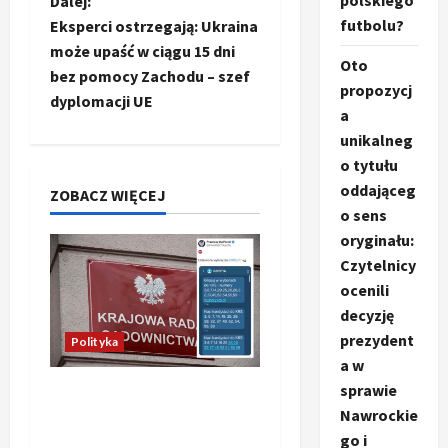
polskiego
a
Dalej:
futbolu?
Eksperci ostrzegają: Ukraina
c
może upaść w ciągu 15 dni
Oto
bez pomocy Zachodu – szef
z
propozycj
dyplomacji UE
a
w
unikalneg
o tytułu
p
oddająceg
ZOBACZ WIĘCEJ
i
o sens
oryginału:
s
Czytelnicy
ocenili
y
decyzję
prezydent
Polityka
a w
sprawie
Absurdalna sytuacja!
Nawrockie
Kandydatów do KRS
go i
wyłaniano za pomocą