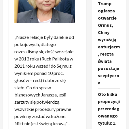
Trump
ogłasza
otwarcie
Ormuz,
Chiny
„Nasze relacje były dalekie od
wyrażają
pokojowych, dlatego
entuzjazm
rozeszliśmy się dość wcześnie,
, reszta
w 2013 roku (Ruch Palikota w
świata
2011 roku wszedł do Sejmu z
pozostaje
wynikiem ponad 10 proc.
sceptyczn
głosów – red.) i dobrze się
a
stało. Co do spraw
Oto kilka
biznesowych Janusza, jeśli
propozycji
zarzuty się potwierdzą,
przeredag
wszystkie procedury prawne
owanego
powinny zostać wdrożone.
tytułu: 1.
Nikt nie jest świętą krową” –