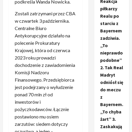
Reakcja
podkreśla Wanda Nowicka.
piłkarzy
Zostali zatrzymani przez CBA
Realu po
w czwartek 3 października.
starciu z
Centralne Biuro
Bayernem
Antykorupcyjne działało na
zadziwia.
polecenie Prokuratury
„To
Krajowej, która od czerwca
nieprawdo
2023 roku prowadzi
podobne”
dochodzenie z zawiadomienia
2. Tak Real
Komisji Nadzoru
Madryt
Finansowego. Przedsiębiorca
odniósł się
jest podejrzany o wyłudzenie
do meczu
ponad 70 mln zł od
z
inwestorów i
Bayernem.
pożyczkodawców. Łącznie
„To chyba
postawiono mu osiem
żart” 3.
zarzutów: siedem dotyczy
Zaskakują
oszustwa, a jeden –