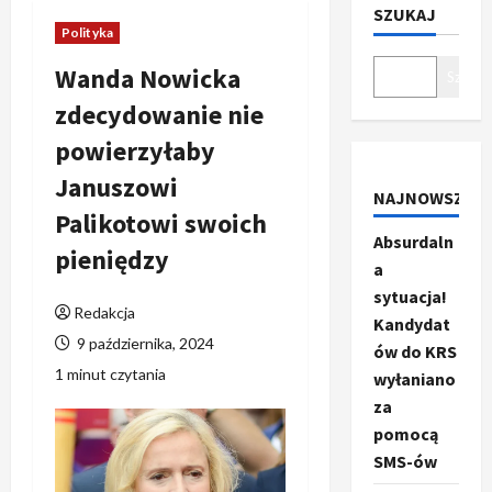
SZUKAJ
Polityka
Wanda Nowicka
Szukaj
zdecydowanie nie
powierzyłaby
Januszowi
NAJNOWSZE
Palikotowi swoich
Absurdaln
pieniędzy
a
sytuacja!
Redakcja
Kandydat
9 października, 2024
ów do KRS
1 minut czytania
wyłaniano
za
pomocą
SMS-ów