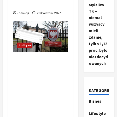
sędziów
SMS-ów
TK –
Redakcja
20 kwietnia, 2026
niemal
wszyscy
mieli
zdanie,
tylko 1,13
Polityka
proc. było
niezdecyd
Oto propozycja
owanych
unikalnego tytułu
oddającego sens
oryginału: Czytelnicy
ocenili decyzję
KATEGORIE
prezydenta w sprawie
Nawrockiego i sędziów
Biznes
Ze świata
TK – niemal wszyscy mieli
T
zdanie, tylko 1,13 proc.
r
Lifestyle