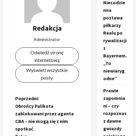
Niecodzie
nna
postawa
piłkarzy
Redakcja
Realu po
Administrator
rywalizacji
z
Odwiedź stronę
Bayernem.
internetową
„To
Wyświetl wszystkie
niewiaryg
posty
odne”
Prawie
zapomnia
Z
Poprzedni:
ni – czy
Obrońcy Palikota
o
rozpoznas
zablokowani przez agenta
z dawne
CBA – nie mogą się z nim
b
gwiazdy
spotkać