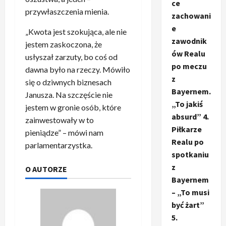
ce
przywłaszczenia mienia.
zachowani
e
„Kwota jest szokująca, ale nie
zawodnik
jestem zaskoczona, że
ów Realu
usłyszał zarzuty, bo coś od
po meczu
dawna było na rzeczy. Mówiło
z
się o dziwnych biznesach
Bayernem.
Janusza. Na szczęście nie
„To jakiś
jestem w gronie osób, które
absurd” 4.
zainwestowały w to
Piłkarze
pieniądze” – mówi nam
Realu po
parlamentarzystka.
spotkaniu
z
O AUTORZE
Bayernem
– „To musi
być żart”
5.