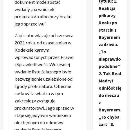
tytułu: 1.
dokument może zostać
Reakcja
wydany „na wniosek
piłkarzy
prokuratora albo przy braku
Realu po
jego sprzeciwu”.
starciu z
Zapis obowiązuje od czerwca
Bayernem
2021 roku, od czasu zmian w
zadziwia.
Kodeksie karnym
„To
wprowadzonych przez Prawo
nieprawdo
i Sprawiedliwość. Wcześniej
podobne”
wydanie listu żelaznego było
2. Tak Real
bezwzględnie uzależnione od
Madryt
zgody prokuratora. Obecnie
odniósł się
całkowita władza w tym
do meczu
zakresie przysługuje
z
prokuratorowi. Jego sprzeciw
Bayernem.
staje się jedynym warunkiem
„To chyba
niezbędnym do odmowy
żart” 3.
wydania listu żelaznego.