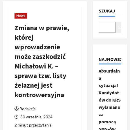
SZUKAJ
News
Zmiana w prawie,
Szukaj
której
wprowadzenie
może zaszkodzić
NAJNOWSZE
Michałowi K. –
Absurdaln
sprawa tzw. listy
a
żelaznej jest
sytuacja!
Kandydat
kontrowersyjna
ów do KRS
wyłaniano
Redakcja
za
30 września, 2024
pomocą
2 minut przeczytania
SMS-ów