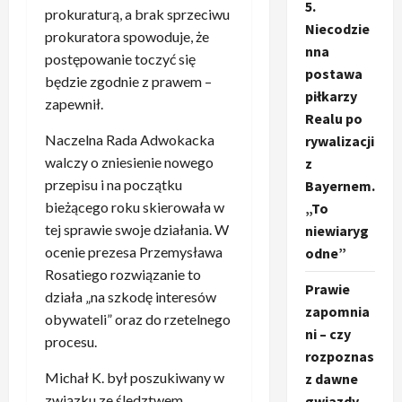
5.
prokuraturą, a brak sprzeciwu
Niecodzie
prokuratora spowoduje, że
nna
postępowanie toczyć się
postawa
będzie zgodnie z prawem –
piłkarzy
zapewnił.
Realu po
Naczelna Rada Adwokacka
rywalizacji
walczy o zniesienie nowego
z
przepisu i na początku
Bayernem.
bieżącego roku skierowała w
„To
tej sprawie swoje działania. W
niewiaryg
ocenie prezesa Przemysława
odne”
Rosatiego rozwiązanie to
Prawie
działa „na szkodę interesów
zapomnia
obywateli” oraz do rzetelnego
ni – czy
procesu.
rozpoznas
Michał K. był poszukiwany w
z dawne
związku ze śledztwem
gwiazdy