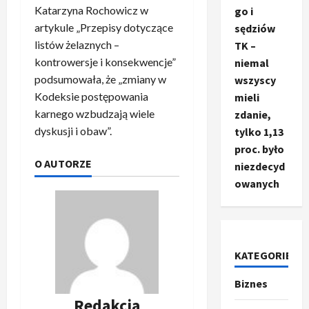
Katarzyna Rochowicz w
go i
artykule „Przepisy dotyczące
sędziów
listów żelaznych –
TK –
kontrowersje i konsekwencje”
niemal
podsumowała, że „zmiany w
wszyscy
Kodeksie postępowania
mieli
karnego wzbudzają wiele
zdanie,
dyskusji i obaw”.
tylko 1,13
proc. było
O AUTORZE
niezdecyd
owanych
KATEGORIE
Biznes
Ze świata
T
Redakcja