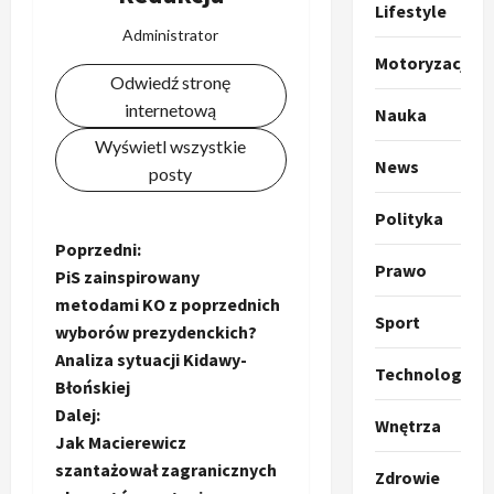
r
Lifestyle
u
Administrator
m
2
Motoryzacja
p
Odwiedź stronę
o
Sport
internetową
Nauka
O
g
Wyświetl wszystkie
t
ł
News
o
posty
a
k
s
3
Polityka
i
z
l
Sport
a
Z
Poprzedni:
P
Prawo
k
o
PiS zainspirowany
r
a
o
t
metodami KO z poprzednich
a
p
w
Sport
wyborów prezydenckich?
w
b
r
4
a
Analiza sytuacji Kidawy-
i
o
r
Technologia
a
Błońskiej
e
Polityka
p
c
O
z
Dalej:
o
i
Wnętrza
c
t
a
z
e
Jak Macierewicz
o
p
y
O
szantażował zagranicznych
Zdrowie
z
p
o
5
c
r