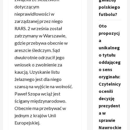
dotyczącym
polskiego
nieprawidłowości w
futbolu?
zarządzanej przez niego
Oto
RARS. 2 września został
propozycj
zatrzymany w Warszawie,
a
gdzie przebywa obecnie w
unikalneg
areszcie śledczym. Sąd
o tytułu
dwukrotnie odrzucił jego
oddająceg
wniosek o zwolnienie za
o sens
kaucją. Uzyskanie listu
oryginału:
żelaznego jest dla niego
Czytelnicy
szansą na wyjście na wolność.
ocenili
Paweł Szopa wciąż jest
decyzję
ścigany międzynarodowo.
prezydent
Obecnie ma przebywać w
a w
jednym z krajów Unii
sprawie
Europejskiej.
Nawrockie