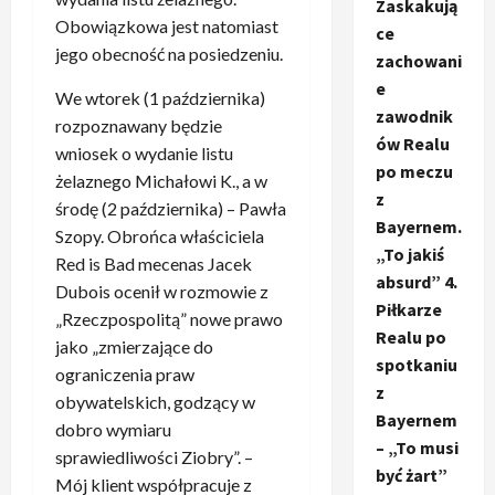
Zaskakują
Obowiązkowa jest natomiast
ce
jego obecność na posiedzeniu.
zachowani
e
We wtorek (1 października)
zawodnik
rozpoznawany będzie
ów Realu
wniosek o wydanie listu
po meczu
żelaznego Michałowi K., a w
z
środę (2 października) – Pawła
Bayernem.
Szopy. Obrońca właściciela
„To jakiś
Red is Bad mecenas Jacek
absurd” 4.
Dubois ocenił w rozmowie z
Piłkarze
„Rzeczpospolitą” nowe prawo
Realu po
jako „zmierzające do
spotkaniu
ograniczenia praw
z
obywatelskich, godzący w
Bayernem
dobro wymiaru
– „To musi
sprawiedliwości Ziobry”. –
być żart”
Mój klient współpracuje z