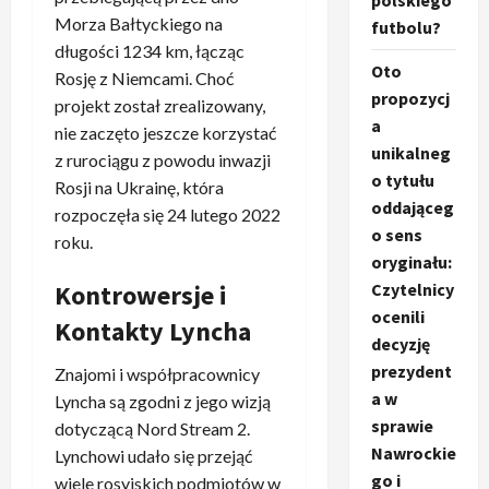
polskiego
Morza Bałtyckiego na
futbolu?
długości 1234 km, łącząc
Oto
Rosję z Niemcami. Choć
propozycj
projekt został zrealizowany,
a
nie zaczęto jeszcze korzystać
unikalneg
z rurociągu z powodu inwazji
o tytułu
Rosji na Ukrainę, która
oddająceg
rozpoczęła się 24 lutego 2022
o sens
roku.
oryginału:
Czytelnicy
Kontrowersje i
ocenili
Kontakty Lyncha
decyzję
prezydent
Znajomi i współpracownicy
a w
Lyncha są zgodni z jego wizją
sprawie
dotyczącą Nord Stream 2.
Nawrockie
Lynchowi udało się przejąć
go i
wiele rosyjskich podmiotów w