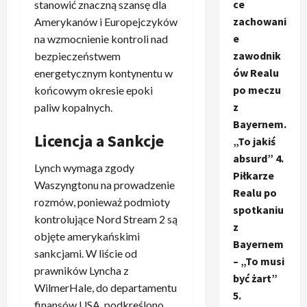
ce
stanowić znaczną szansę dla
zachowani
Amerykanów i Europejczyków
e
na wzmocnienie kontroli nad
zawodnik
bezpieczeństwem
ów Realu
energetycznym kontynentu w
po meczu
końcowym okresie epoki
z
paliw kopalnych.
Bayernem.
Licencja a Sankcje
„To jakiś
absurd” 4.
Lynch wymaga zgody
Piłkarze
Waszyngtonu na prowadzenie
Realu po
rozmów, ponieważ podmioty
spotkaniu
kontrolujące Nord Stream 2 są
z
objęte amerykańskimi
Bayernem
sankcjami. W liście od
– „To musi
prawników Lyncha z
być żart”
WilmerHale, do departamentu
5.
finansów USA, podkreślono,