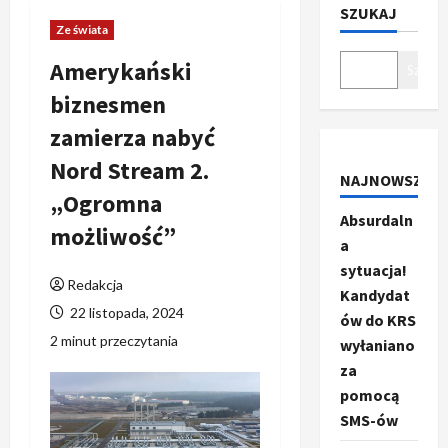
SZUKAJ
Ze świata
Amerykański
Szukaj
biznesmen
zamierza nabyć
Nord Stream 2.
NAJNOWSZE
„Ogromna
Absurdaln
możliwość”
a
sytuacja!
Redakcja
Kandydat
22 listopada, 2024
ów do KRS
2 minut przeczytania
wyłaniano
za
pomocą
SMS-ów