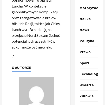
poinformowani o planach
p
Lyncha. W kontekście
Motoryzacja
o
Sport
geopolitycznych komplikacji
O
g
oraz zaangażowania krajów
Nauka
t
ł
bliskich Rosji, takich jak Chiny,
o
a
Lynch wyraża nadzieję na
k
News
s
3
i
z
przejęcie Nord Stream 2, choć
l
Sport
a
Polityka
potencjalnych uczestników
P
k
o
aukcji może być niewielu.
r
a
t
Prawo
a
p
w
„`
w
r
4
a
Sport
i
o
r
O AUTORZE
e
Polityka
p
c
Technologia
O
z
o
i
t
a
z
e
Wnętrza
o
p
y
O
p
o
5
c
r
r
Zdrowie
m
j
m
o
Polityka
n
i
u