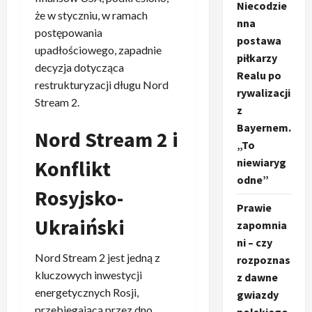
Niecodzie
że w styczniu, w ramach
nna
postępowania
postawa
upadłościowego, zapadnie
piłkarzy
decyzja dotycząca
Realu po
restrukturyzacji długu Nord
rywalizacji
Stream 2.
z
Bayernem.
Nord Stream 2 i
„To
niewiaryg
Konflikt
odne”
Rosyjsko-
Prawie
Ukraiński
zapomnia
ni – czy
Nord Stream 2 jest jedną z
rozpoznas
kluczowych inwestycji
z dawne
energetycznych Rosji,
gwiazdy
przebiegającą przez dno