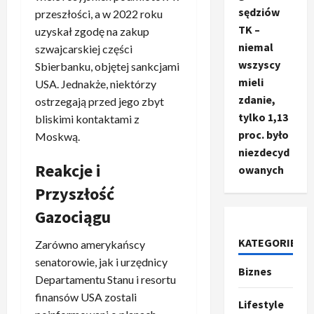
sędziów
przeszłości, a w 2022 roku
TK –
uzyskał zgodę na zakup
niemal
szwajcarskiej części
wszyscy
Sbierbanku, objętej sankcjami
mieli
USA. Jednakże, niektórzy
zdanie,
ostrzegają przed jego zbyt
tylko 1,13
bliskimi kontaktami z
proc. było
Moskwą.
niezdecyd
Reakcje i
owanych
Przyszłość
Gazociągu
KATEGORIE
Zarówno amerykańscy
Ze świata
senatorowie, jak i urzędnicy
T
Biznes
Departamentu Stanu i resortu
r
u
finansów USA zostali
Lifestyle
m
2