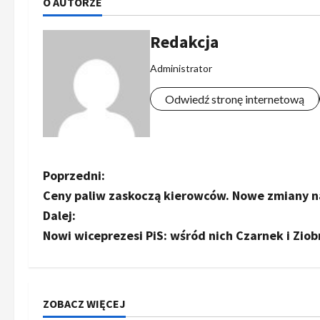
O AUTORZE
Redakcja
Administrator
Odwiedź stronę internetową
Z
Poprzedni:
Ceny paliw zaskoczą kierowców. Nowe zmiany na
o
Dalej:
b
Nowi wiceprezesi PiS: wśród nich Czarnek i Ziob
a
c
ZOBACZ WIĘCEJ