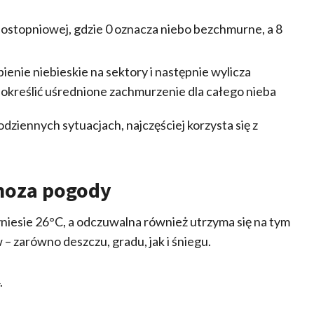
ostopniowej, gdzie 0 oznacza niebo bezchmurne, a 8
pienie niebieskie na sektory i następnie wylicza
określić uśrednione zachmurzenie dla całego nieba
odziennych sytuacjach, najczęściej korzysta się z
gnoza pogody
niesie 26°C, a odczuwalna również utrzyma się na tym
– zarówno deszczu, gradu, jak i śniegu.
.