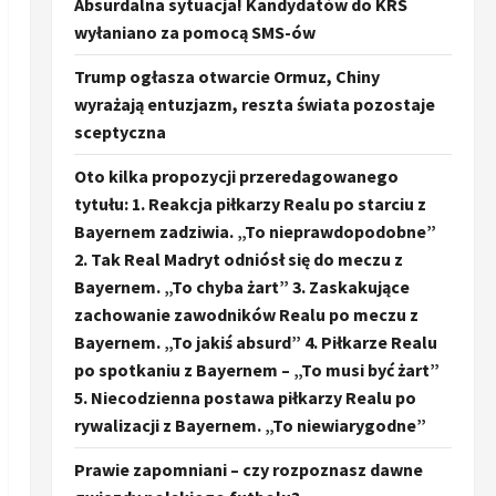
Absurdalna sytuacja! Kandydatów do KRS
wyłaniano za pomocą SMS-ów
Trump ogłasza otwarcie Ormuz, Chiny
wyrażają entuzjazm, reszta świata pozostaje
sceptyczna
Oto kilka propozycji przeredagowanego
tytułu: 1. Reakcja piłkarzy Realu po starciu z
Bayernem zadziwia. „To nieprawdopodobne”
2. Tak Real Madryt odniósł się do meczu z
Bayernem. „To chyba żart” 3. Zaskakujące
zachowanie zawodników Realu po meczu z
Bayernem. „To jakiś absurd” 4. Piłkarze Realu
po spotkaniu z Bayernem – „To musi być żart”
5. Niecodzienna postawa piłkarzy Realu po
rywalizacji z Bayernem. „To niewiarygodne”
Prawie zapomniani – czy rozpoznasz dawne