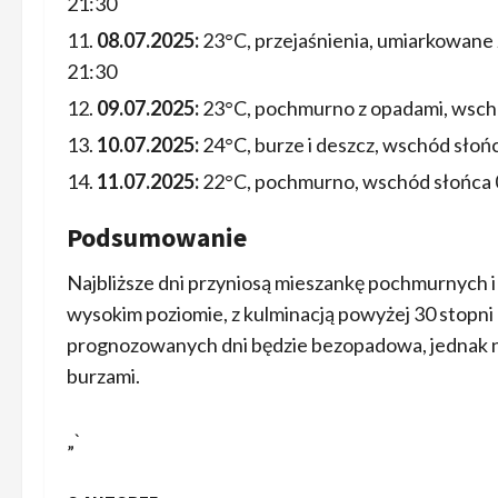
21:30
08.07.2025:
23°C, przejaśnienia, umiarkowane
21:30
09.07.2025:
23°C, pochmurno z opadami, wschó
10.07.2025:
24°C, burze i deszcz, wschód słoń
11.07.2025:
22°C, pochmurno, wschód słońca 0
Podsumowanie
Najbliższe dni przyniosą mieszankę pochmurnych i
wysokim poziomie, z kulminacją powyżej 30 stopni 
prognozowanych dni będzie bezopadowa, jednak nie
burzami.
„`