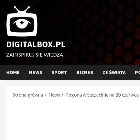
Przejdź
do
treści
DIGITALBOX.PL
ZAINSPIRUJ SIĘ WIEDZĄ
HOME
NEWS
SPORT
BIZNES
ZE ŚWIATA
P
Strona główna
News
Pogoda w Szczecinie na 28 czerwca