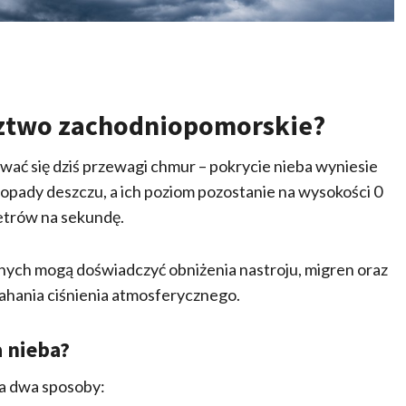
ztwo zachodniopomorskie?
 się dziś przewagi chmur – pokrycie nieba wyniesie
opady deszczu, a ich poziom pozostanie na wysokości 0
etrów na sekundę.
ch mogą doświadczyć obniżenia nastroju, migren oraz
ahania ciśnienia atmosferycznego.
 nieba?
na dwa sposoby: