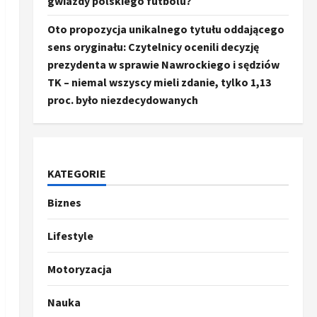
gwiazdy polskiego futbolu?
Oto propozycja unikalnego tytułu oddającego
sens oryginału: Czytelnicy ocenili decyzję
prezydenta w sprawie Nawrockiego i sędziów
TK – niemal wszyscy mieli zdanie, tylko 1,13
proc. było niezdecydowanych
KATEGORIE
Biznes
Ze świata
Trump ogłasza otwarcie
Ormuz, Chiny wyrażają
Lifestyle
entuzjazm, reszta świata
pozostaje sceptyczna
2
Motoryzacja
16 kwietnia, 2026
Sport
Nauka
Oto kilka propozycji