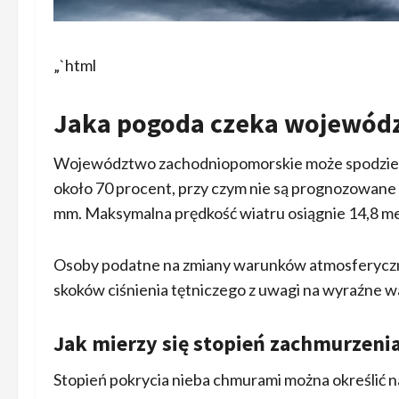
„`html
Jaka pogoda czeka wojewód
Województwo zachodniopomorskie może spodziewać
około 70 procent, przy czym nie są prognozowane 
mm. Maksymalna prędkość wiatru osiągnie 14,8 m
Osoby podatne na zmiany warunków atmosferyczny
skoków ciśnienia tętniczego z uwagi na wyraźne w
Jak mierzy się stopień zachmurzenia
Stopień pokrycia nieba chmurami można określić 