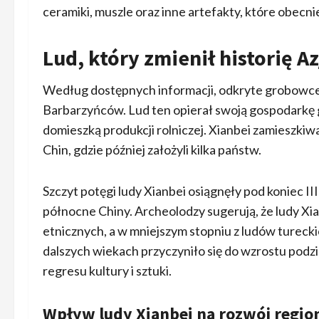
ceramiki, muszle oraz inne artefakty, które obec
Lud, który zmienił historię Az
Według dostępnych informacji, odkryte grobowce
Barbarzyńców. Lud ten opierał swoją gospodarkę gł
domieszką produkcji rolniczej. Xianbei zamieszkiw
Chin, gdzie później założyli kilka państw.
Szczyt potęgi ludy Xianbei osiągnęły pod koniec III
północne Chiny. Archeolodzy sugerują, że ludy Xia
etnicznych, a w mniejszym stopniu z ludów turecki
dalszych wiekach przyczyniło się do wzrostu pod
regresu kultury i sztuki.
Wpływ ludy Xianbei na rozwój regio