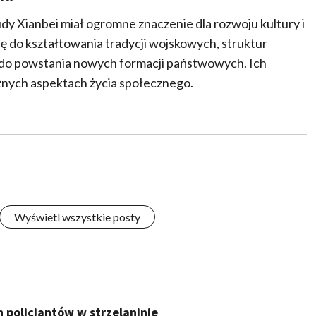
y Xianbei miał ogromne znaczenie dla rozwoju kultury i
 się do kształtowania tradycji wojskowych, struktur
 do powstania nowych formacji państwowych. Ich
óżnych aspektach życia społecznego.
Wyświetl wszystkie posty
 policjantów w strzelaninie