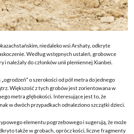
azachstańskim, niedaleko wsi Arshaty, odkryte
askoczenie. Według wstępnych ustaleń, grobowce
ry i należały do członków unii plemiennej Xianbei.
„ogrodzeń” o szerokości od pół metra do jednego
rz. Większość z tych grobów jest zorientowana w
go metra głębokości. Interesujące jest to, że
nak w dwóch przypadkach odnaleziono szczątki dzieci.
nietypowego elementu pogrzebowego i sugerują, że może
kryto także w grobach, oprócz kości, liczne fragmenty