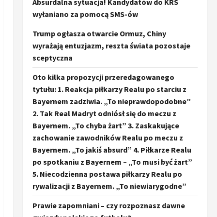
Absurdalna sytuacja! Kandydatów do KRS
wyłaniano za pomocą SMS-ów
Trump ogłasza otwarcie Ormuz, Chiny
wyrażają entuzjazm, reszta świata pozostaje
sceptyczna
Oto kilka propozycji przeredagowanego
tytułu: 1. Reakcja piłkarzy Realu po starciu z
Bayernem zadziwia. „To nieprawdopodobne”
2. Tak Real Madryt odniósł się do meczu z
Bayernem. „To chyba żart” 3. Zaskakujące
zachowanie zawodników Realu po meczu z
Bayernem. „To jakiś absurd” 4. Piłkarze Realu
po spotkaniu z Bayernem – „To musi być żart”
5. Niecodzienna postawa piłkarzy Realu po
rywalizacji z Bayernem. „To niewiarygodne”
Prawie zapomniani – czy rozpoznasz dawne