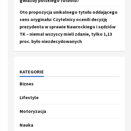
gwiazdy polskiego futbolu?
Oto propozycja unikalnego tytułu oddającego
sens oryginału: Czytelnicy ocenili decyzję
prezydenta w sprawie Nawrockiego i sędziów
TK – niemal wszyscy mieli zdanie, tylko 1,13
proc. było niezdecydowanych
KATEGORIE
Biznes
Ze świata
Trump ogłasza otwarcie
Ormuz, Chiny wyrażają
Lifestyle
entuzjazm, reszta świata
pozostaje sceptyczna
2
Motoryzacja
16 kwietnia, 2026
Sport
Nauka
Oto kilka propozycji