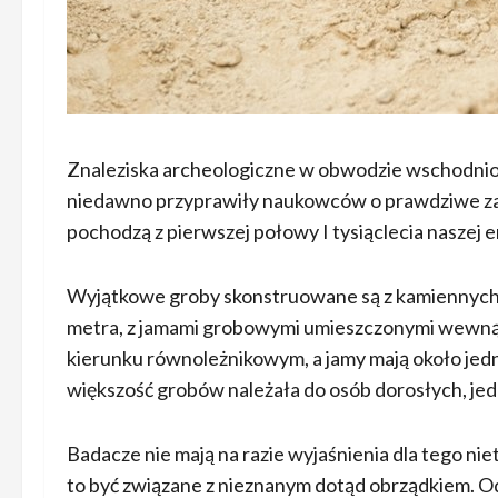
Znaleziska archeologiczne w obwodzie wschodniok
niedawno przyprawiły naukowców o prawdziwe z
pochodzą z pierwszej połowy I tysiąclecia naszej e
Wyjątkowe groby skonstruowane są z kamiennych 
metra, z jamami grobowymi umieszczonymi wewnąt
kierunku równoleżnikowym, a jamy mają około jedne
większość grobów należała do osób dorosłych, jed
Badacze nie mają na razie wyjaśnienia dla tego 
to być związane z nieznanym dotąd obrządkiem. Od