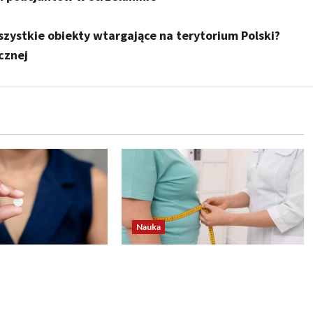
szystkie obiekty wtargające na terytorium Polski?
cznej
Nauka
ek z apteczki
BMI już nie wystarcza? Otyłość
ć mózg podczas
możliwa nawet przy
i – nowe odkrycie
prawidłowej wadze ciała