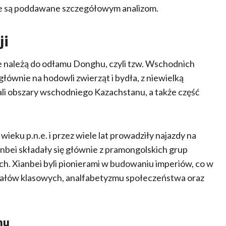
nie są poddawane szczegółowym analizom.
ji
 należą do odłamu Donghu, czyli tzw. Wschodnich
ównie na hodowli zwierząt i bydła, z niewielką
ali obszary wschodniego Kazachstanu, a także część
 wieku p.n.e. i przez wiele lat prowadziły najazdy na
nbei składały się głównie z pramongolskich grup
ch. Xianbei byli pionierami w budowaniu imperiów, co w
ziałów klasowych, analfabetyzmu społeczeństwa oraz
nu