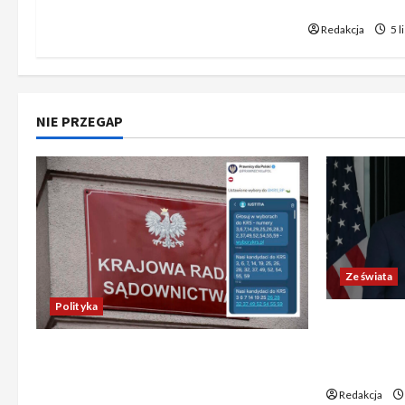
naukowców
Redakcja
5 l
NIE PRZEGAP
Ze świata
Polityka
Trump ogł
Chiny wyra
Absurdalna sytuacja! Kandydatów
świata poz
do KRS wyłaniano za pomocą SMS-
Redakcja
ów