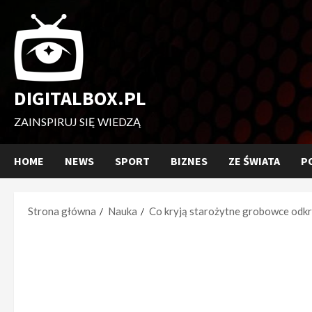
Przejdź
do
treści
DIGITALBOX.PL
ZAINSPIRUJ SIĘ WIEDZĄ
HOME
NEWS
SPORT
BIZNES
ZE ŚWIATA
P
Strona główna
Nauka
Co kryją starożytne grobowce odk