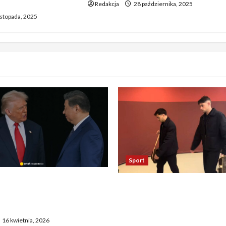
Redakcja
28 października, 2025
istopada, 2025
Sport
asza otwarcie Ormuz,
Oto kilka propozycji
żają entuzjazm, reszta
przeredagowanego tytułu:
ostaje sceptyczna
Reakcja piłkarzy Realu po 
16 kwietnia, 2026
Bayernem zadziwia. „To