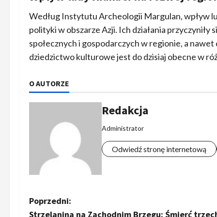
Według Instytutu Archeologii Margulan, wpływ lud
polityki w obszarze Azji. Ich działania przyczyniły
społecznych i gospodarczych w regionie, a nawet
dziedzictwo kulturowe jest do dzisiaj obecne w r
O AUTORZE
Redakcja
Administrator
Odwiedź stronę internetową
Z
Poprzedni:
Strzelanina na Zachodnim Brzegu: Śmierć trzech