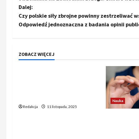
o
Dalej:
b
Czy polskie siły zbrojne powinny zestrzeliwać w
Odpowiedź jednoznaczna z badania opinii publi
a
c
z
ZOBACZ WIĘCEJ
Nauka
w
Rosyjski wywiad w Europie –
p
mechanizmy działania i
przypadek Anny Chapman |
i
Polityka i historia. Odcinek 89
Nauka
s
Redakcja
11 listopada, 2025
Powszechny l
y
może chroni
chemioterapi