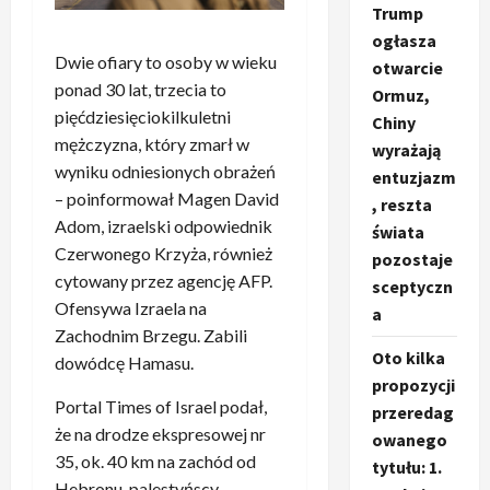
Trump
ogłasza
Dwie ofiary to osoby w wieku
otwarcie
ponad 30 lat, trzecia to
Ormuz,
pięćdziesięciokilkuletni
Chiny
mężczyzna, który zmarł w
wyrażają
wyniku odniesionych obrażeń
entuzjazm
– poinformował Magen David
, reszta
Adom, izraelski odpowiednik
świata
Czerwonego Krzyża, również
pozostaje
cytowany przez agencję AFP.
sceptyczn
Ofensywa Izraela na
a
Zachodnim Brzegu. Zabili
Oto kilka
dowódcę Hamasu.
propozycji
Portal Times of Israel podał,
przeredag
że na drodze ekspresowej nr
owanego
35, ok. 40 km na zachód od
tytułu: 1.
Hebronu, palestyńscy