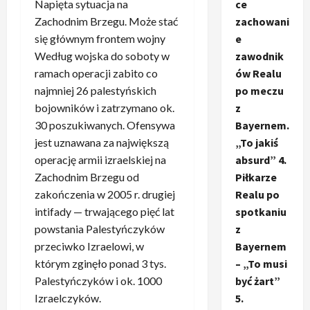
ce
Napięta sytuacja na
zachowani
Zachodnim Brzegu. Może stać
e
się głównym frontem wojny
zawodnik
Według wojska do soboty w
ów Realu
ramach operacji zabito co
po meczu
najmniej 26 palestyńskich
z
bojowników i zatrzymano ok.
Bayernem.
30 poszukiwanych. Ofensywa
„To jakiś
jest uznawana za największą
absurd” 4.
operację armii izraelskiej na
Piłkarze
Zachodnim Brzegu od
Realu po
zakończenia w 2005 r. drugiej
spotkaniu
intifady — trwającego pięć lat
z
powstania Palestyńczyków
Bayernem
przeciwko Izraelowi, w
– „To musi
którym zginęło ponad 3 tys.
być żart”
Palestyńczyków i ok. 1000
5.
Izraelczyków.