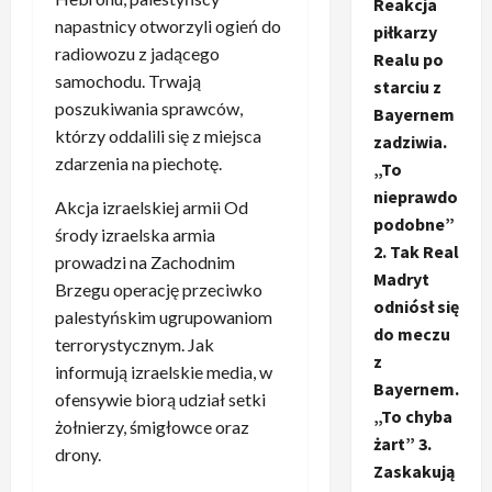
Reakcja
napastnicy otworzyli ogień do
piłkarzy
radiowozu z jadącego
Realu po
samochodu. Trwają
starciu z
poszukiwania sprawców,
Bayernem
którzy oddalili się z miejsca
zadziwia.
zdarzenia na piechotę.
„To
nieprawdo
Akcja izraelskiej armii Od
podobne”
środy izraelska armia
2. Tak Real
prowadzi na Zachodnim
Madryt
Brzegu operację przeciwko
odniósł się
palestyńskim ugrupowaniom
do meczu
terrorystycznym. Jak
z
informują izraelskie media, w
Bayernem.
ofensywie biorą udział setki
„To chyba
żołnierzy, śmigłowce oraz
żart” 3.
drony.
Zaskakują