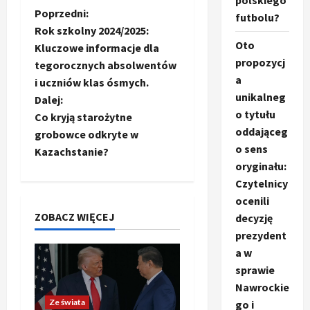
polskiego
Z
Poprzedni:
futbolu?
Rok szkolny 2024/2025:
o
Oto
Kluczowe informacje dla
propozycj
tegorocznych absolwentów
b
a
i uczniów klas ósmych.
unikalneg
a
Dalej:
o tytułu
Co kryją starożytne
c
oddająceg
grobowce odkryte w
o sens
Kazachstanie?
z
oryginału:
Czytelnicy
w
ocenili
p
ZOBACZ WIĘCEJ
decyzję
prezydent
i
a w
sprawie
s
Nawrockie
y
Ze świata
go i