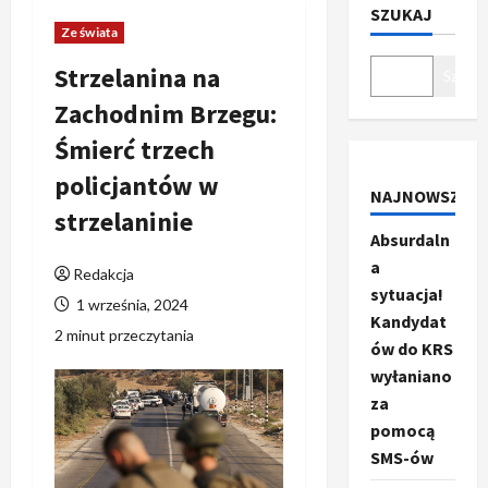
SZUKAJ
Ze świata
Strzelanina na
Szukaj
Zachodnim Brzegu:
Śmierć trzech
policjantów w
NAJNOWSZE
strzelaninie
Absurdaln
a
Redakcja
sytuacja!
1 września, 2024
Kandydat
2 minut przeczytania
ów do KRS
wyłaniano
za
pomocą
SMS-ów