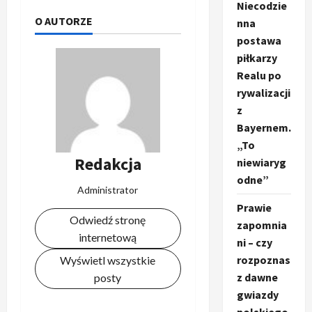
Niecodzie
O AUTORZE
nna
postawa
piłkarzy
Realu po
rywalizacji
z
Bayernem.
„To
Redakcja
niewiaryg
odne”
Administrator
Prawie
Odwiedź stronę
zapomnia
internetową
ni – czy
rozpoznas
Wyświetl wszystkie
z dawne
posty
gwiazdy