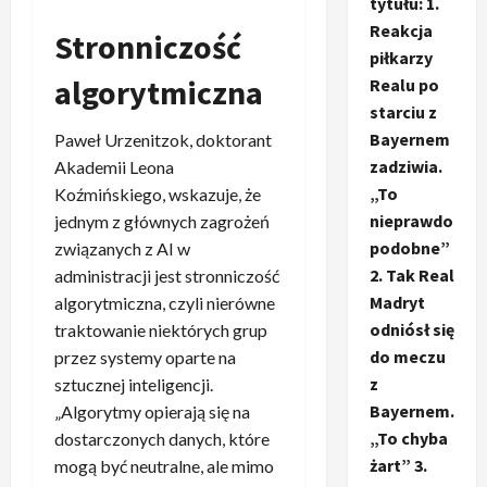
tytułu: 1.
Reakcja
Stronniczość
piłkarzy
algorytmiczna
Realu po
starciu z
Bayernem
Paweł Urzenitzok, doktorant
zadziwia.
Akademii Leona
„To
Koźmińskiego, wskazuje, że
nieprawdo
jednym z głównych zagrożeń
podobne”
związanych z AI w
2. Tak Real
administracji jest stronniczość
Madryt
algorytmiczna, czyli nierówne
odniósł się
traktowanie niektórych grup
do meczu
przez systemy oparte na
z
sztucznej inteligencji.
Bayernem.
„Algorytmy opierają się na
„To chyba
dostarczonych danych, które
żart” 3.
mogą być neutralne, ale mimo