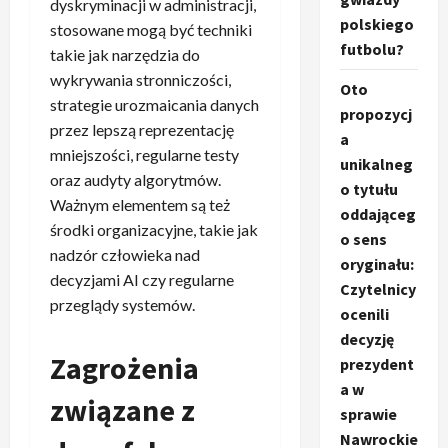
dyskryminacji w administracji,
polskiego
stosowane mogą być techniki
futbolu?
takie jak narzędzia do
wykrywania stronniczości,
Oto
strategie urozmaicania danych
propozycj
przez lepszą reprezentację
a
mniejszości, regularne testy
unikalneg
oraz audyty algorytmów.
o tytułu
Ważnym elementem są też
oddająceg
środki organizacyjne, takie jak
o sens
nadzór człowieka nad
oryginału:
decyzjami AI czy regularne
Czytelnicy
przeglądy systemów.
ocenili
decyzję
Zagrożenia
prezydent
a w
związane z
sprawie
Nawrockie