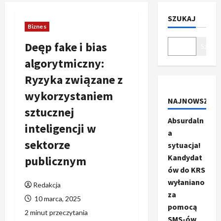
SZUKAJ
Biznes
Deęp fake i bias
Szukaj
algorytmiczny:
Ryzyka związane z
wykorzystaniem
NAJNOWSZE
sztucznej
Absurdaln
inteligencji w
a
sektorze
sytuacja!
Kandydat
publicznym
ów do KRS
wyłaniano
Redakcja
za
10 marca, 2025
pomocą
2 minut przeczytania
SMS-ów