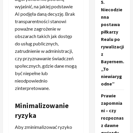
5.
wyjaśnić, na jakiej podstawie
Niecodzie
AI podjęła daną decyzję. Brak
nna
transparentności stanowi
postawa
poważne zagrożenie w
piłkarzy
obszarach takich jak dostęp
Realu po
do usług publicznych,
rywalizacji
zatrudnienie w administracji,
z
czy przyznawanie świadczeń
Bayernem.
społecznych, gdzie dane mogą
„To
być niepełne lub
niewiaryg
nieodpowiednio
odne”
zinterpretowane.
Prawie
zapomnia
Minimalizowanie
ni – czy
ryzyka
rozpoznas
z dawne
Aby zminimalizować ryzyko
gwiazdy