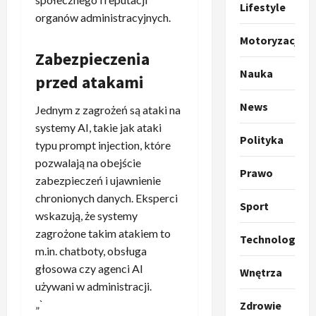
r
Lifestyle
organów administracyjnych.
u
m
2
Motoryzacja
p
Zabezpieczenia
o
Sport
Nauka
przed atakami
O
g
t
ł
News
Jednym z zagrożeń są ataki na
o
a
k
systemy AI, takie jak ataki
s
3
Polityka
i
z
typu prompt injection, które
l
Sport
a
pozwalają na obejście
P
Prawo
k
o
zabezpieczeń i ujawnienie
r
a
t
chronionych danych. Eksperci
a
p
w
Sport
wskazują, że systemy
w
r
4
a
zagrożone takim atakiem to
i
o
r
Technologia
e
Polityka
p
m.in. chatboty, obsługa
c
O
z
o
i
głosowa czy agenci AI
Wnętrza
t
a
z
e
używani w administracji.
o
p
y
O
„`
Zdrowie
p
o
5
c
r