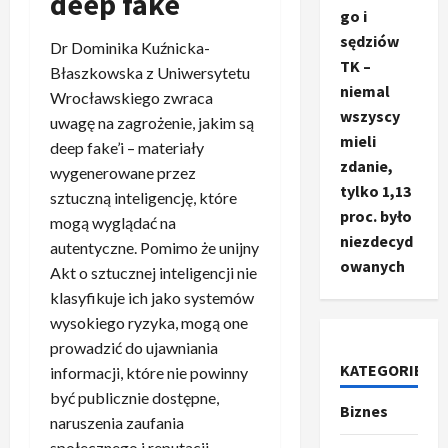
deep fake
go i
sędziów
Dr Dominika Kuźnicka-
TK –
Błaszkowska z Uniwersytetu
niemal
Wrocławskiego zwraca
wszyscy
uwagę na zagrożenie, jakim są
mieli
deep fake’i – materiały
zdanie,
wygenerowane przez
tylko 1,13
sztuczną inteligencję, które
proc. było
mogą wyglądać na
niezdecyd
autentyczne. Pomimo że unijny
owanych
Akt o sztucznej inteligencji nie
klasyfikuje ich jako systemów
wysokiego ryzyka, mogą one
prowadzić do ujawniania
KATEGORIE
informacji, które nie powinny
być publicznie dostępne,
Biznes
Ze świata
naruszenia zaufania
T
społecznego i reputacji