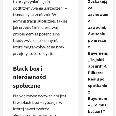
Zaskakują
to przyczyniać się do
ce
podtrzymywania uprzedzeń” –
zachowani
tłumaczy Urzenitzok. W
e
administracji publicznej, takiej
zawodnik
jak urzędy i ministerstwa,
ów Realu
problemem są potencjalne
po meczu
błędy związane z danymi,
z
które mogą wpływać na brak
Bayernem.
przejrzystości decyzji.
„To jakiś
absurd” 4.
Black box i
Piłkarze
nierówności
Realu po
społeczne
spotkaniu
z
Największym wyzwaniem jest
Bayernem
tzw. black box – sytuacja, w
– „To musi
której nawet twórcy
być żart”
algorytmów nie potrafią