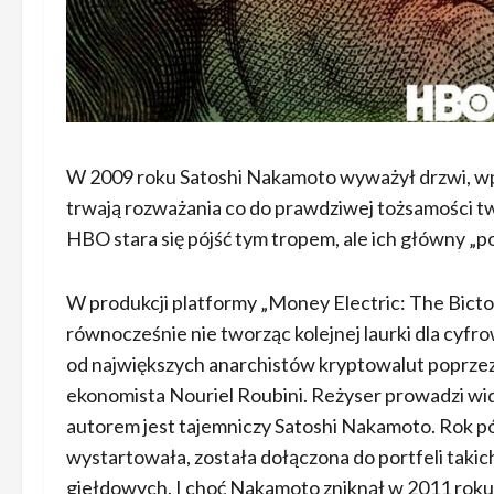
W 2009 roku Satoshi Nakamoto wyważył drzwi, wpr
trwają rozważania co do prawdziwej tożsamości 
HBO stara się pójść tym tropem, ale ich główny
W produkcji platformy „Money Electric: The Bictoin
równocześnie nie tworząc kolejnej laurki dla cyf
od największych anarchistów kryptowalut poprzez 
ekonomista Nouriel Roubini. Reżyser prowadzi widz
autorem jest tajemniczy Satoshi Nakamoto. Rok póź
wystartowała, została dołączona do portfeli taki
giełdowych. I choć Nakamoto zniknął w 2011 roku,