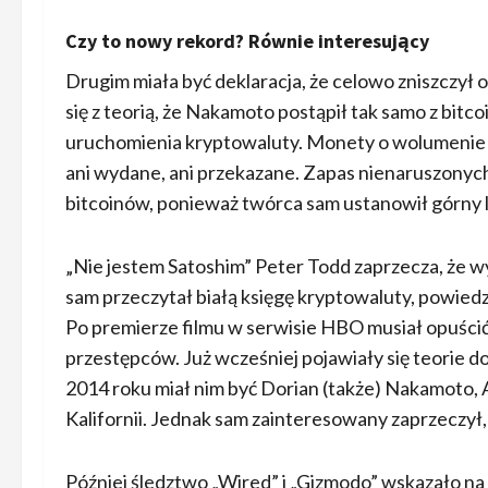
Czy to nowy rekord? Równie interesujący
Drugim miała być deklaracja, że celowo zniszczył
się z teorią, że Nakamoto postąpił tak samo z bi
uruchomienia kryptowaluty. Monety o wolumenie 1,1
ani wydane, ani przekazane. Zapas nienaruszonyc
bitcoinów, ponieważ twórca sam ustanowił górny 
„Nie jestem Satoshim” Peter Todd zaprzecza, że wymy
sam przeczytał białą księgę kryptowaluty, powied
Po premierze filmu w serwisie HBO musiał opuścić
przestępców. Już wcześniej pojawiały się teor
2014 roku miał nim być Dorian (także) Nakamoto,
Kalifornii. Jednak sam zainteresowany zaprzeczył, 
Później śledztwo „Wired” i „Gizmodo” wskazało na