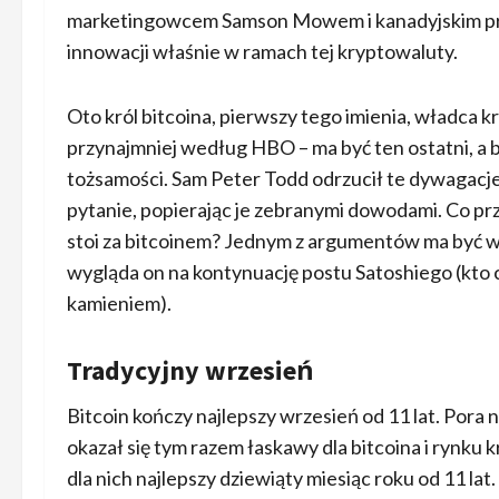
marketingowcem Samson Mowem i kanadyjskim pro
innowacji właśnie w ramach tej kryptowaluty.
Oto król bitcoina, pierwszy tego imienia, władca k
przynajmniej według HBO – ma być ten ostatni, a bę
tożsamości. Sam Peter Todd odrzucił te dywagacje
pytanie, popierając je zebranymi dowodami. Co pr
stoi za bitcoinem? Jednym z argumentów ma być w
wygląda on na kontynuację postu Satoshiego (kto c
kamieniem).
Tradycyjny wrzesień
Bitcoin kończy najlepszy wrzesień od 11 lat. Pora
okazał się tym razem łaskawy dla bitcoina i rynku
dla nich najlepszy dziewiąty miesiąc roku od 11 lat