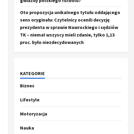
gwiazdy polskiego futbolu?
Oto propozycja unikalnego tytułu oddającego
sens oryginału: Czytelnicy ocenili decyzję
prezydenta w sprawie Nawrockiego i sędziów
TK – niemal wszyscy mieli zdanie, tylko 1,13
proc. było niezdecydowanych
KATEGORIE
Biznes
Ze świata
Trump ogłasza otwarcie
Ormuz, Chiny wyrażają
Lifestyle
entuzjazm, reszta świata
pozostaje sceptyczna
2
Motoryzacja
16 kwietnia, 2026
Sport
Nauka
Oto kilka propozycji