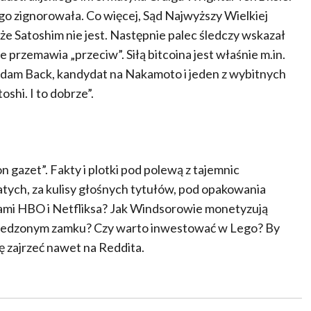
go zignorowała. Co więcej, Sąd Najwyższy Wielkiej
, że Satoshim nie jest. Następnie palec śledczy wskazał
e przemawia „przeciw”. Siłą bitcoina jest właśnie m.in.
. Adam Back, kandydat na Nakamoto i jeden z wybitnych
oshi. I to dobrze”.
on gazet”. Fakty i plotki pod polewą z tajemnic
atych, za kulisy głośnych tytułów, pod opakowania
itami HBO i Netfliksa? Jak Windsorowie monetyzują
nawiedzonym zamku? Czy warto inwestować w Lego? By
̨ zajrzeć nawet na Reddita.