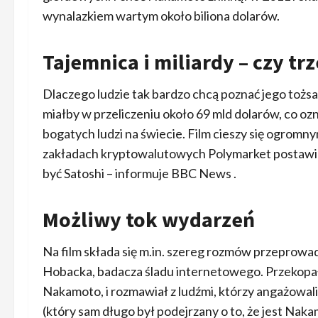
wynalazkiem wartym około biliona dolarów.
Tajemnica i miliardy – czy trz
Dlaczego ludzie tak bardzo chcą poznać jego tożs
miałby w przeliczeniu około 69 mld dolarów, co ozn
bogatych ludzi na świecie. Film cieszy się ogrom
zakładach kryptowalutowych Polymarket postawiono
być Satoshi – informuje BBC News .
Możliwy tok wydarzeń
Na film składa się m.in. szereg rozmów przepro
Hobacka, badacza śladu internetowego. Przekopał s
Nakamoto, i rozmawiał z ludźmi, którzy angażowal
(który sam długo był podejrzany o to, że jest N