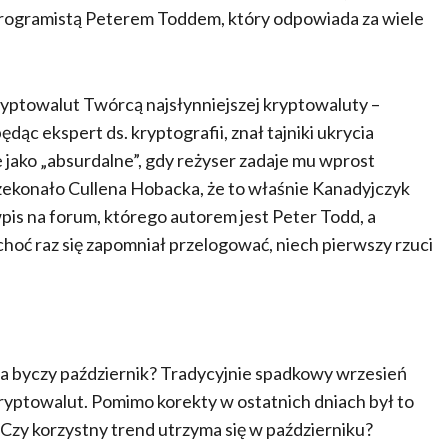
gramistą Peterem Toddem, który odpowiada za wiele
ryptowalut Twórcą najsłynniejszej kryptowaluty –
dąc ekspert ds. kryptografii, znał tajniki ukrycia
 jako „absurdalne”, gdy reżyser zadaje mu wprost
zekonało Cullena Hobacka, że to właśnie Kanadyjczyk
pis na forum, którego autorem jest Peter Todd, a
hoć raz się zapomniał przelogować, niech pierwszy rzuci
 na byczy październik? Tradycyjnie spadkowy wrzesień
 kryptowalut. Pomimo korekty w ostatnich dniach był to
. Czy korzystny trend utrzyma się w październiku?