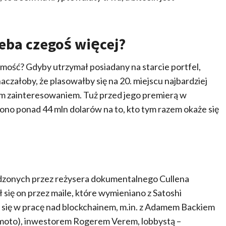
eba czegoś więcej?
amość? Gdyby utrzymał posiadany na starcie portfel,
aczałoby, że plasowałby się na 20. miejscu najbardziej
nym zainteresowaniem. Tuż przed jego premierą w
 ponad 44 mln dolarów na to, kto tym razem okaże się
wadzonych przez reżysera dokumentalnego Cullena
ię on przez maile, które wymieniano z Satoshi
i się w pracę nad blockchainem, m.in. z Adamem Backiem
akamoto), inwestorem Rogerem Verem, lobbystą –