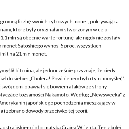
 ogromną liczbę swoich cyfrowych monet, pokrywająca
tcoinami, które były oryginałami stworzonym w celu
 mln są obecnie warte fortunę, ale nigdy nie zostały
h monet Satoshiego wynosi 5 proc. wszystkich
limit na 21 mln monet.
ślił bitcoina, ale jednocześnie przyznaje, że kiedy
ział do siebie: „Cholera! Powinienem był o tym pomyśleć”.
 swój dom, obawiał się bowiem ataków ze strony
ie dotyczące tożsamości Nakamoto. Według „Newsweeka” z
 Amerykanin japońskiego pochodzenia mieszkający w
a i zebrano dowody przeciwko tej teorii.
 australijskiego informatyka Craiga Wrighta. Ten z kolei