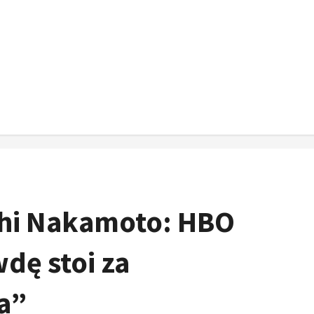
shi Nakamoto: HBO
dę stoi za
a”