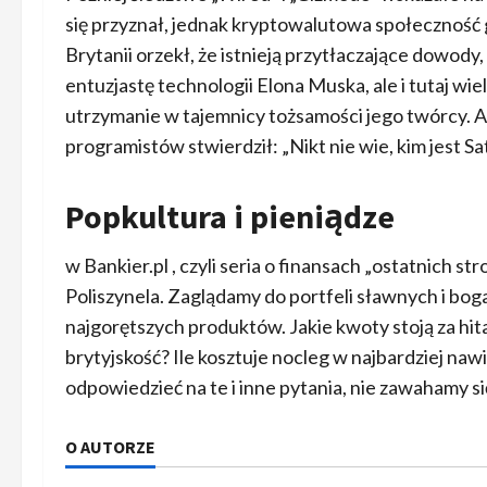
się przyznał, jednak kryptowalutowa społeczność 
Brytanii orzekł, że istnieją przytłaczające dowody
entuzjastę technologii Elona Muska, ale i tutaj wiel
utrzymanie w tajemnicy tożsamości jego twórcy
programistów stwierdził: „Nikt nie wie, kim jest Sat
Popkultura i pieniądze
w Bankier.pl , czyli seria o finansach „ostatnich str
Poliszynela. Zaglądamy do portfeli sławnych i bog
najgorętszych produktów. Jakie kwoty stoją za h
brytyjskość? Ile kosztuje nocleg w najbardziej 
odpowiedzieć na te i inne pytania, nie zawahamy sie
O AUTORZE