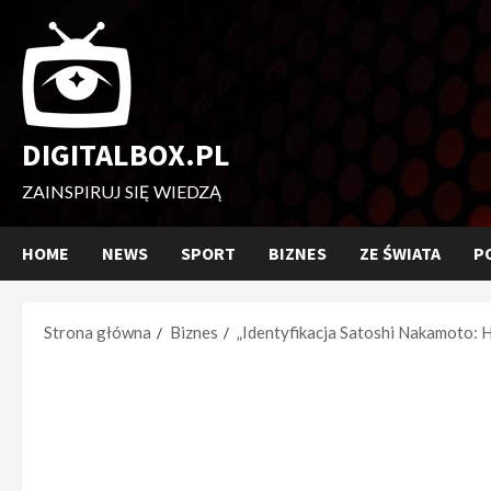
Przejdź
do
treści
DIGITALBOX.PL
ZAINSPIRUJ SIĘ WIEDZĄ
HOME
NEWS
SPORT
BIZNES
ZE ŚWIATA
P
Strona główna
Biznes
„Identyfikacja Satoshi Nakamoto: 