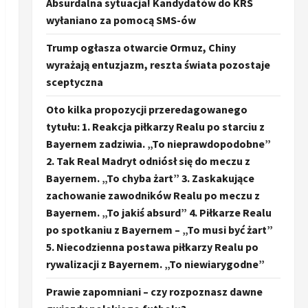
Absurdalna sytuacja! Kandydatów do KRS
wyłaniano za pomocą SMS-ów
Trump ogłasza otwarcie Ormuz, Chiny
wyrażają entuzjazm, reszta świata pozostaje
sceptyczna
Oto kilka propozycji przeredagowanego
tytułu: 1. Reakcja piłkarzy Realu po starciu z
Bayernem zadziwia. „To nieprawdopodobne”
2. Tak Real Madryt odniósł się do meczu z
Bayernem. „To chyba żart” 3. Zaskakujące
zachowanie zawodników Realu po meczu z
Bayernem. „To jakiś absurd” 4. Piłkarze Realu
po spotkaniu z Bayernem – „To musi być żart”
5. Niecodzienna postawa piłkarzy Realu po
rywalizacji z Bayernem. „To niewiarygodne”
Prawie zapomniani – czy rozpoznasz dawne