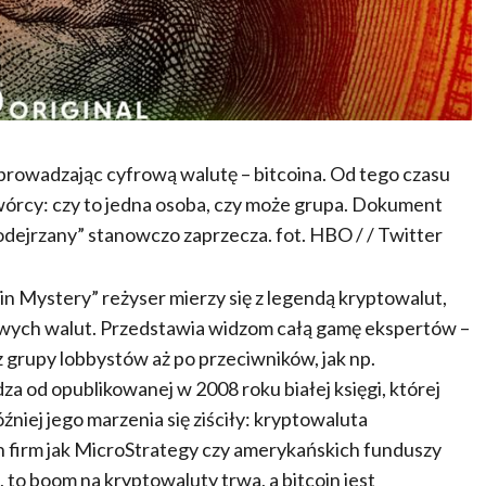
owadzając cyfrową walutę – bitcoina. Od tego czasu
twórcy: czy to jedna osoba, czy może grupa. Dokument
 „podejrzany” stanowczo zaprzecza. fot. HBO / / Twitter
 Mystery” reżyser mierzy się z legendą kryptowalut,
rowych walut. Przedstawia widzom całą gamę ekspertów –
grupy lobbystów aż po przeciwników, jak np.
a od opublikowanej w 2008 roku białej księgi, której
niej jego marzenia się ziściły: kryptowaluta
ch firm jak MicroStrategy czy amerykańskich funduszy
 to boom na kryptowaluty trwa, a bitcoin jest