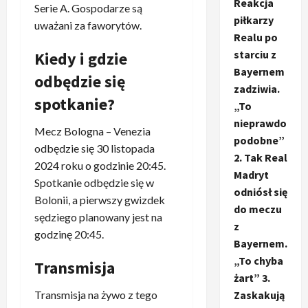
Reakcja
Serie A. Gospodarze są
piłkarzy
uważani za faworytów.
Realu po
starciu z
Kiedy i gdzie
Bayernem
odbędzie się
zadziwia.
spotkanie?
„To
nieprawdo
Mecz Bologna – Venezia
podobne”
odbędzie się 30 listopada
2. Tak Real
2024 roku o godzinie 20:45.
Madryt
Spotkanie odbędzie się w
odniósł się
Bolonii, a pierwszy gwizdek
do meczu
sędziego planowany jest na
z
godzinę 20:45.
Bayernem.
„To chyba
Transmisja
żart” 3.
Transmisja na żywo z tego
Zaskakują