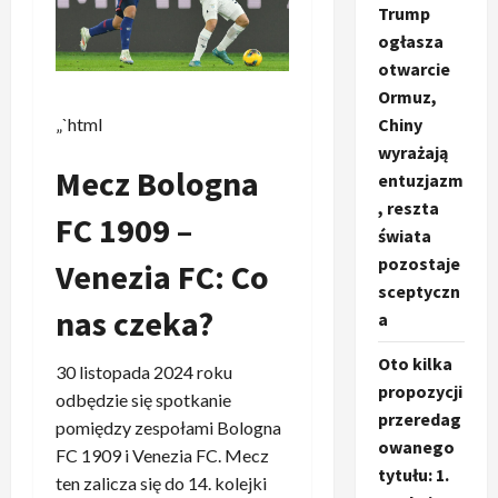
Trump
ogłasza
otwarcie
Ormuz,
„`html
Chiny
wyrażają
Mecz Bologna
entuzjazm
, reszta
FC 1909 –
świata
pozostaje
Venezia FC: Co
sceptyczn
nas czeka?
a
Oto kilka
30 listopada 2024 roku
propozycji
odbędzie się spotkanie
przeredag
pomiędzy zespołami Bologna
owanego
FC 1909 i Venezia FC. Mecz
tytułu: 1.
ten zalicza się do 14. kolejki