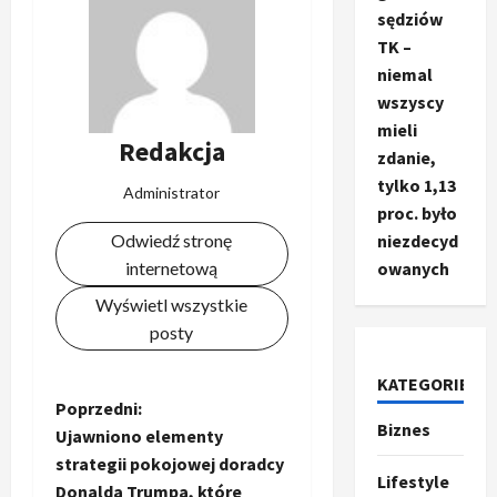
sędziów
TK –
niemal
wszyscy
mieli
Redakcja
zdanie,
tylko 1,13
Administrator
proc. było
Odwiedź stronę
niezdecyd
internetową
owanych
Wyświetl wszystkie
posty
KATEGORIE
Z
Poprzedni:
Biznes
Ze świata
Ujawniono elementy
T
o
strategii pokojowej doradcy
r
Lifestyle
Donalda Trumpa, które