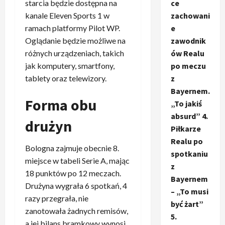
starcia będzie dostępna na
ce
kanale Eleven Sports 1 w
zachowani
ramach platformy Pilot WP.
e
Oglądanie będzie możliwe na
zawodnik
różnych urządzeniach, takich
ów Realu
jak komputery, smartfony,
po meczu
tablety oraz telewizory.
z
Bayernem.
Forma obu
„To jakiś
absurd” 4.
drużyn
Piłkarze
Realu po
Bologna zajmuje obecnie 8.
spotkaniu
miejsce w tabeli Serie A, mając
z
18 punktów po 12 meczach.
Bayernem
Drużyna wygrała 6 spotkań, 4
– „To musi
razy przegrała, nie
być żart”
zanotowała żadnych remisów,
5.
a jej bilans bramkowy wynosi