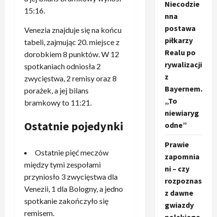
Niecodzie
15:16.
nna
postawa
Venezia znajduje się na końcu
piłkarzy
tabeli, zajmując 20. miejsce z
Realu po
dorobkiem 8 punktów. W 12
rywalizacji
spotkaniach odniosła 2
z
zwycięstwa, 2 remisy oraz 8
Bayernem.
porażek, a jej bilans
„To
bramkowy to 11:21.
niewiaryg
Ostatnie pojedynki
odne”
Prawie
Ostatnie pięć meczów
zapomnia
między tymi zespołami
ni – czy
przyniosło 3 zwycięstwa dla
rozpoznas
Venezii, 1 dla Bologny, a jedno
z dawne
spotkanie zakończyło się
gwiazdy
remisem.