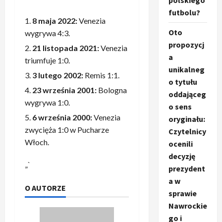
polskiego
futbolu?
8 maja 2022:
Venezia
Oto
wygrywa 4:3.
propozycj
21 listopada 2021:
Venezia
a
triumfuje 1:0.
unikalneg
3 lutego 2002:
Remis 1:1.
o tytułu
23 września 2001:
Bologna
oddająceg
wygrywa 1:0.
o sens
6 września 2000:
Venezia
oryginału:
zwycięża 1:0 w Pucharze
Czytelnicy
Włoch.
ocenili
decyzję
„`
prezydent
a w
O AUTORZE
sprawie
Nawrockie
go i