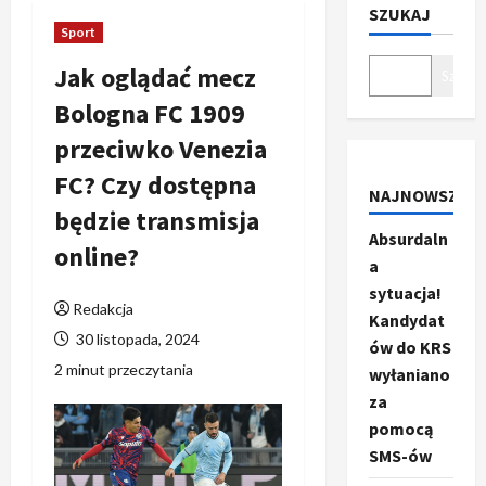
SZUKAJ
Sport
Jak oglądać mecz
Szukaj
Bologna FC 1909
przeciwko Venezia
FC? Czy dostępna
NAJNOWSZE
będzie transmisja
Absurdaln
online?
a
sytuacja!
Redakcja
Kandydat
30 listopada, 2024
ów do KRS
2 minut przeczytania
wyłaniano
za
pomocą
SMS-ów