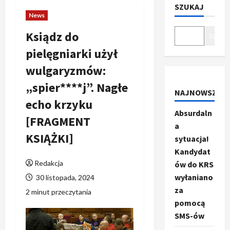
SZUKAJ
News
Ksiądz do
Szukaj
pielęgniarki użył
wulgaryzmów:
„spier****j”. Nagłe
NAJNOWSZE
echo krzyku
Absurdaln
[FRAGMENT
a
KSIĄŻKI]
sytuacja!
Kandydat
Redakcja
ów do KRS
wyłaniano
30 listopada, 2024
za
2 minut przeczytania
pomocą
SMS-ów