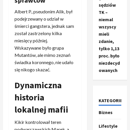
sprawców
sędziów
Albert P., pseudonim Alik, był
TK –
podejrzewany o udział w
niemal
śmierci gangstera, jednak sam
wszyscy
został zastrzelony kilka
mieli
Ze świata
miesięcy później.
zdanie,
T
Wskazywane było grupa
tylko 1,13
r
Mutantów, ale mimo zeznań
u
proc. było
m
świadka koronnego, nie udało
2
niezdecyd
p
się nikogo skazać.
owanych
o
Sport
O
g
Dynamiczna
t
ł
o
a
historia
k
s
KATEGORIE
3
i
z
lokalnej mafii
Biznes
l
Sport
a
P
k
o
Kikir kontrolował teren
r
a
t
Lifestyle
podwarszawskich Marek, a