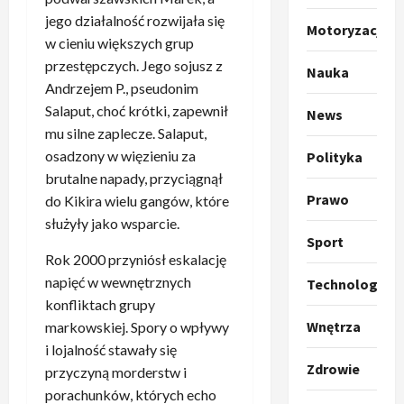
a
p
w
jego działalność rozwijała się
w
r
4
a
Motoryzacja
i
w cieniu większych grup
o
r
e
Polityka
p
c
przestępczych. Jego sojusz z
Nauka
O
z
o
i
Andrzejem P., pseudonim
t
a
z
e
Salaput, choć krótki, zapewnił
News
o
p
y
O
mu silne zaplecze. Salaput,
p
o
5
c
r
osadzony w więzieniu za
Polityka
r
m
j
m
brutalne napady, przyciągnął
o
Polityka
n
i
u
A
Prawo
p
i
do Kikira wielu gangów, które
p
z
b
o
a
r
służyły jako wsparcie.
,
s
z
n
Sport
z
C
u
y
1
Rok 2000 przyniósł eskalację
i
e
h
r
c
–
r
napięć w wewnętrznych
Technologia
i
d
Ze świata
j
c
e
n
konfliktach grupy
T
a
a
z
d
y
Wnętrza
markowskiej. Spory o wpływy
r
l
u
y
a
w
i lojalność stawały się
u
n
n
r
g
y
Zdrowie
przyczyną morderstw i
m
a
2
i
o
o
r
p
porachunków, których echo
s
k
z
w
a