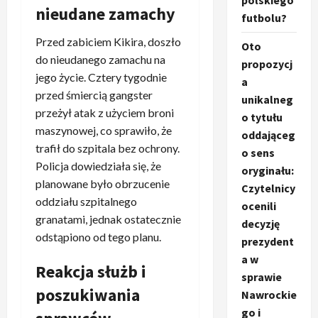
polskiego
nieudane zamachy
futbolu?
Przed zabiciem Kikira, doszło
Oto
do nieudanego zamachu na
propozycj
jego życie. Cztery tygodnie
a
przed śmiercią gangster
unikalneg
przeżył atak z użyciem broni
o tytułu
maszynowej, co sprawiło, że
oddająceg
trafił do szpitala bez ochrony.
o sens
Policja dowiedziała się, że
oryginału:
planowane było obrzucenie
Czytelnicy
oddziału szpitalnego
ocenili
granatami, jednak ostatecznie
decyzję
odstąpiono od tego planu.
prezydent
a w
Reakcja służb i
sprawie
poszukiwania
Nawrockie
go i