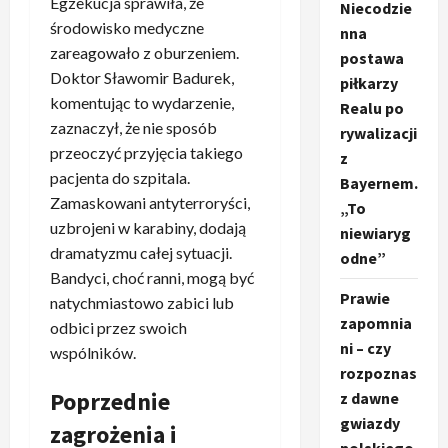
Egzekucja sprawiła, że ​​
Niecodzie
środowisko medyczne
nna
zareagowało z oburzeniem.
postawa
Doktor Sławomir Badurek,
piłkarzy
komentując to wydarzenie,
Realu po
zaznaczył, że nie sposób
rywalizacji
przeoczyć przyjęcia takiego
z
pacjenta do szpitala.
Bayernem.
Zamaskowani antyterroryści,
„To
uzbrojeni w karabiny, dodają
niewiaryg
dramatyzmu całej sytuacji.
odne”
Bandyci, choć ranni, mogą być
Prawie
natychmiastowo zabici lub
zapomnia
odbici przez swoich
ni – czy
wspólników.
rozpoznas
Poprzednie
z dawne
gwiazdy
zagrożenia i