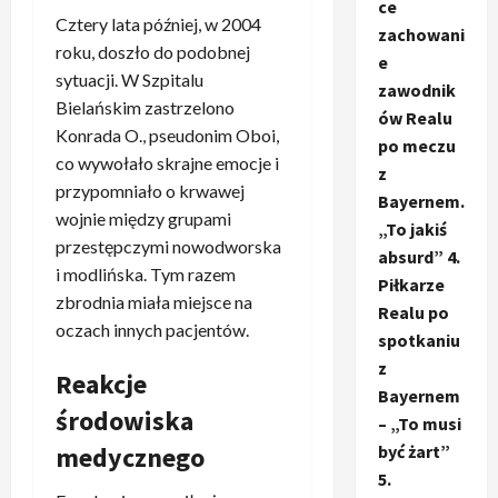
ce
Cztery lata później, w 2004
zachowani
roku, doszło do podobnej
e
sytuacji. W Szpitalu
zawodnik
Bielańskim zastrzelono
ów Realu
Konrada O., pseudonim Oboi,
po meczu
co wywołało skrajne emocje i
z
przypomniało o krwawej
Bayernem.
wojnie między grupami
„To jakiś
przestępczymi nowodworska
absurd” 4.
i modlińska. Tym razem
Piłkarze
zbrodnia miała miejsce na
Realu po
oczach innych pacjentów.
spotkaniu
z
Reakcje
Bayernem
środowiska
– „To musi
być żart”
medycznego
5.