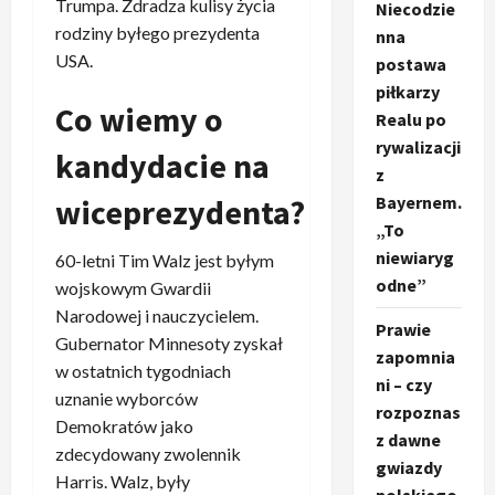
Trumpa. Zdradza kulisy życia
Niecodzie
rodziny byłego prezydenta
nna
USA.
postawa
piłkarzy
Co wiemy o
Realu po
rywalizacji
kandydacie na
z
Bayernem.
wiceprezydenta?
„To
niewiaryg
60-letni Tim Walz jest byłym
odne”
wojskowym Gwardii
Narodowej i nauczycielem.
Prawie
Gubernator Minnesoty zyskał
zapomnia
w ostatnich tygodniach
ni – czy
uznanie wyborców
rozpoznas
Demokratów jako
z dawne
zdecydowany zwolennik
gwiazdy
Harris. Walz, były