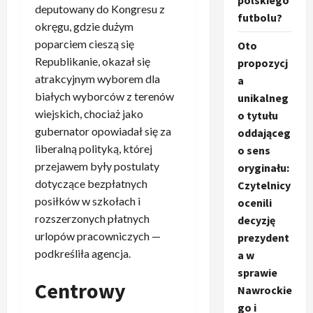
polskiego
deputowany do Kongresu z
futbolu?
okręgu, gdzie dużym
poparciem cieszą się
Oto
Republikanie, okazał się
propozycj
atrakcyjnym wyborem dla
a
białych wyborców z terenów
unikalneg
wiejskich, chociaż jako
o tytułu
gubernator opowiadał się za
oddająceg
liberalną polityką, której
o sens
przejawem były postulaty
oryginału:
dotyczące bezpłatnych
Czytelnicy
posiłków w szkołach i
ocenili
rozszerzonych płatnych
decyzję
urlopów pracowniczych —
prezydent
podkreśliła agencja.
a w
sprawie
Centrowy
Nawrockie
go i