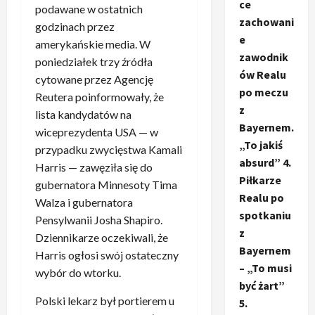
ce
podawane w ostatnich
zachowani
godzinach przez
e
amerykańskie media. W
zawodnik
poniedziałek trzy źródła
ów Realu
cytowane przez Agencję
po meczu
Reutera poinformowały, że
z
lista kandydatów na
Bayernem.
wiceprezydenta USA — w
„To jakiś
przypadku zwycięstwa Kamali
absurd” 4.
Harris — zawęziła się do
Piłkarze
gubernatora Minnesoty Tima
Realu po
Walza i gubernatora
spotkaniu
Pensylwanii Josha Shapiro.
z
Dziennikarze oczekiwali, że
Bayernem
Harris ogłosi swój ostateczny
– „To musi
wybór do wtorku.
być żart”
Polski lekarz był portierem u
5.