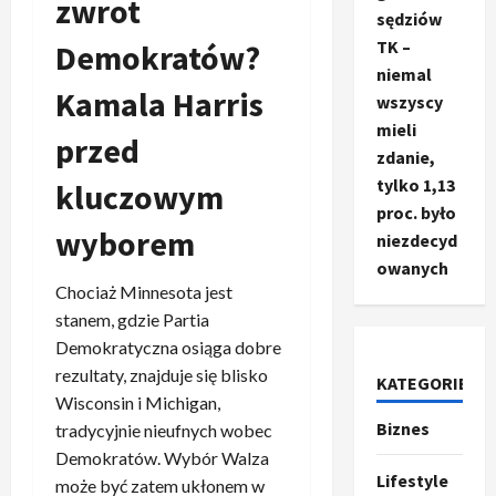
zwrot
sędziów
TK –
Demokratów?
niemal
Kamala Harris
wszyscy
mieli
przed
zdanie,
tylko 1,13
kluczowym
proc. było
wyborem
niezdecyd
owanych
Chociaż Minnesota jest
stanem, gdzie Partia
Demokratyczna osiąga dobre
rezultaty, znajduje się blisko
KATEGORIE
Ze świata
Wisconsin i Michigan,
T
Biznes
tradycyjnie nieufnych wobec
r
u
Demokratów. Wybór Walza
Lifestyle
m
2
może być zatem ukłonem w