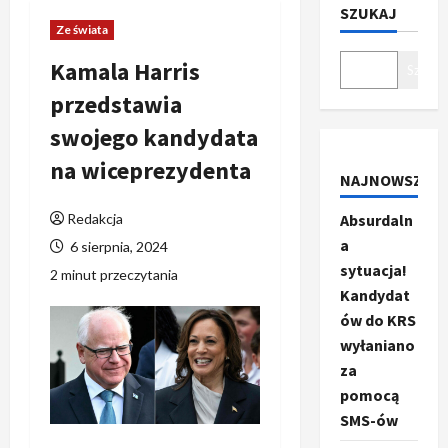
SZUKAJ
Ze świata
Kamala Harris
Szukaj
przedstawia
swojego kandydata
na wiceprezydenta
NAJNOWSZE
Redakcja
Absurdaln
a
6 sierpnia, 2024
sytuacja!
2 minut przeczytania
Kandydat
ów do KRS
wyłaniano
za
pomocą
SMS-ów