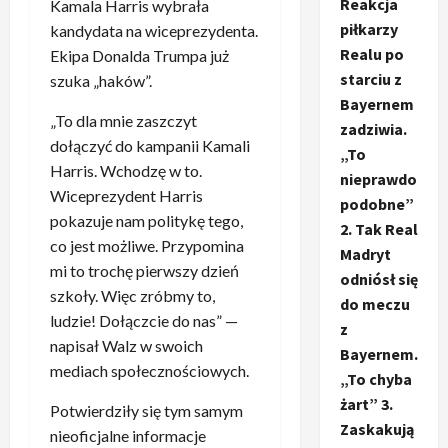
Reakcja
Kamala Harris wybrała
piłkarzy
kandydata na wiceprezydenta.
Realu po
Ekipa Donalda Trumpa już
starciu z
szuka „haków”.
Bayernem
„To dla mnie zaszczyt
zadziwia.
dołączyć do kampanii Kamali
„To
Harris. Wchodzę w to.
nieprawdo
Wiceprezydent Harris
podobne”
pokazuje nam politykę tego,
2. Tak Real
co jest możliwe. Przypomina
Madryt
mi to trochę pierwszy dzień
odniósł się
szkoły. Więc zróbmy to,
do meczu
ludzie! Dołączcie do nas” —
z
napisał Walz w swoich
Bayernem.
mediach społecznościowych.
„To chyba
żart” 3.
Potwierdziły się tym samym
Zaskakują
nieoficjalne informacje