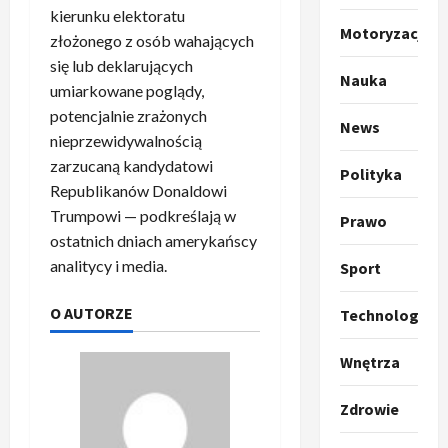
p
kierunku elektoratu
o
Sport
Motoryzacja
złożonego z osób wahających
O
g
się lub deklarujących
t
ł
Nauka
umiarkowane poglądy,
o
a
potencjalnie zrażonych
k
s
3
News
i
z
nieprzewidywalnością
l
Sport
a
zarzucaną kandydatowi
Polityka
P
k
o
Republikanów Donaldowi
r
a
t
Trumpowi — podkreślają w
Prawo
a
p
w
ostatnich dniach amerykańscy
w
r
4
a
analitycy i media.
Sport
i
o
r
e
Polityka
p
c
O
z
O AUTORZE
o
Technologia
i
t
a
z
e
o
p
y
O
Wnętrza
p
o
5
c
r
r
m
j
m
Zdrowie
o
Polityka
n
i
u
A
p
i
p