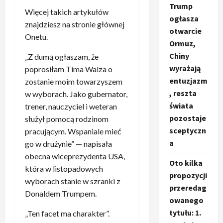
Trump
Więcej takich artykułów
ogłasza
znajdziesz na stronie głównej
otwarcie
Onetu.
Ormuz,
Chiny
„Z dumą ogłaszam, że
wyrażają
poprosiłam Tima Walza o
entuzjazm
zostanie moim towarzyszem
, reszta
w wyborach. Jako gubernator,
świata
trener, nauczyciel i weteran
pozostaje
służył pomocą rodzinom
sceptyczn
pracującym. Wspaniale mieć
a
go w drużynie” — napisała
obecna wiceprezydenta USA,
Oto kilka
która w listopadowych
propozycji
wyborach stanie w szranki z
przeredag
Donaldem Trumpem.
owanego
tytułu: 1.
„Ten facet ma charakter”.