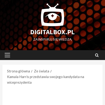
Przejdź
do
treści
DIGITALBOX.PL
ZAINSPIRUJ SIĘ WIEDZĄ
Menu
główne
Strona główna
Ze świata
Kamala Harris przedstawia swojego kandydata na
wiceprezydenta