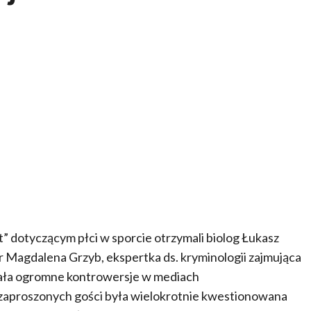
 dotyczącym płci w sporcie otrzymali biolog Łukasz
z dr Magdalena Grzyb, ekspertka ds. kryminologii zajmująca
łała ogromne kontrowersje w mediach
zaproszonych gości była wielokrotnie kwestionowana