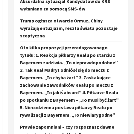
Absurdalna sytuacja! Kandydatów do KRS
wyłaniano za pomocą SMS-ów
Trump ogłasza otwarcie Ormuz, Chiny
wyrażają entuzjazm, reszta świata pozostaje
sceptyczna
Oto kilka propozycji przeredagowanego
tytułu: 1. Reakcja piłkarzy Realu po starciu z
Bayernem zadziwia. „To nieprawdopodobne”
2. Tak Real Madryt odniósł się do meczu z
Bayernem. „To chyba żart” 3. Zaskakujące
zachowanie zawodników Realu po meczu z
Bayernem. „To jakiś absurd” 4. Piłkarze Realu
po spotkaniu z Bayernem – „To musi być żart”
5. Niecodzienna postawa piłkarzy Realu po
rywalizacji z Bayernem. „To niewiarygodne”
Prawie zapomniani – czy rozpoznasz dawne