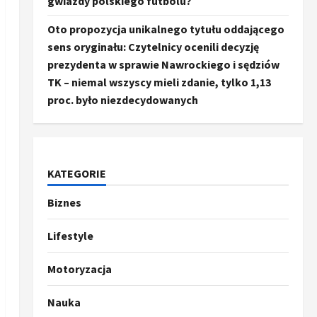
gwiazdy polskiego futbolu?
Oto propozycja unikalnego tytułu oddającego
sens oryginału: Czytelnicy ocenili decyzję
prezydenta w sprawie Nawrockiego i sędziów
TK – niemal wszyscy mieli zdanie, tylko 1,13
proc. było niezdecydowanych
KATEGORIE
Biznes
Ze świata
Trump ogłasza otwarcie
Ormuz, Chiny wyrażają
Lifestyle
entuzjazm, reszta świata
pozostaje sceptyczna
2
Motoryzacja
16 kwietnia, 2026
Sport
Nauka
Oto kilka propozycji