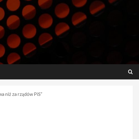
a niż za rządów PiS”