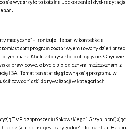
o się wydarzyło to totalne upokorzenie i dyskredytacja
Heban.
aty medyczne” – ironizuje Heban w kontekście
atomiast sam program został wyemitowany dzień przed
 którym Imane Khelif zdobyła złoto olimpijskie. Obydwie
wiska prawicowe, o bycie biologicznymi mężczyznami z
ację IBA. Temat ten stał się główną osią programu w
uścił zawodniczki do rywalizacji w kategoriach
zją TVP o zaproszeniu Sakowskiego i Grzyb, pomijając
ch podejście do płci jest karygodne” – komentuje Heban.