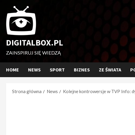
Przejdź
do
treści
DIGITALBOX.PL
ZAINSPIRUJ SIĘ WIEDZĄ
HOME
NEWS
SPORT
BIZNES
ZE ŚWIATA
P
Strona główna
News
Kolejne kontrowersje w TVP Info: dy