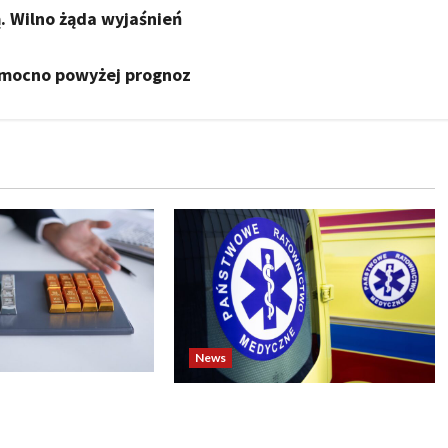
. Wilno żąda wyjaśnień
ą mocno powyżej prognoz
News
o biją rekordy —
Dramatyczne wydarzenia na
wy wzrost pcha
weselu w Tarnobrzegu – 56-