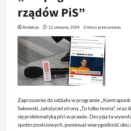
rządów PiS”
Redakcja
12 sierpnia, 2024
3 minut przeczytania
Zaproszenie do udziału w programie „Kontrapunkt”
Sakowski, założyciel strony „To tylko teoria”, ora
się problematyką płci w prawie. Decyzja ta wywo
społecznościowych, ponieważ wiarygodność obu 