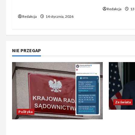
liczyć na wsparcie dla swoich
notowania w
ambitnych planów?
Redakcja
13 
Redakcja
14 stycznia, 2026
NIE PRZEGAP
Ze świata
Polityka
Trump ogł
Chiny wyra
Absurdalna sytuacja! Kandydatów
świata poz