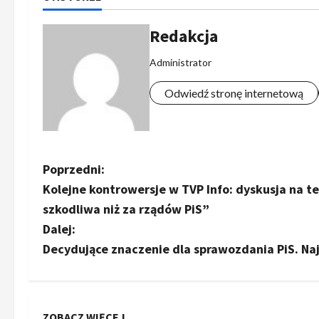
Redakcja
Administrator
Odwiedź stronę internetową
Z
Poprzedni:
Kolejne kontrowersje w TVP Info: dyskusja na 
o
szkodliwa niż za rządów PiS”
b
Dalej:
Decydujące znaczenie dla sprawozdania PiS. N
a
c
ZOBACZ WIĘCEJ