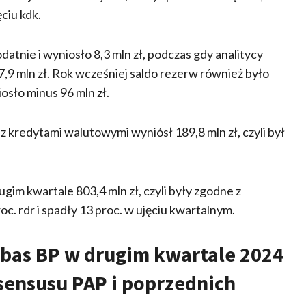
̨ciu kdk.
atnie i wyniosło 8,3 mln zł, podczas gdy analitycy
7,9 mln zł. Rok wcześniej saldo rezerw również było
iosło minus 96 mln zł.
 kredytami walutowymi wyniósł 189,8 mln zł, czyli był
ugim kwartale 803,4 mln zł, czyli były zgodne z
c. rdr i spadły 13 proc. w ujęciu kwartalnym.
bas BP w drugim kwartale 2024
nsensusu PAP i poprzednich