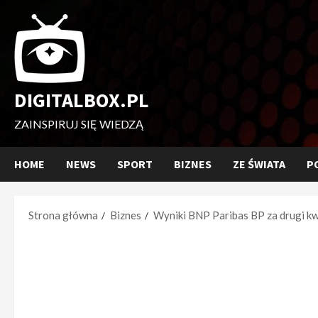
Przejdź
do
treści
DIGITALBOX.PL
ZAINSPIRUJ SIĘ WIEDZĄ
HOME
NEWS
SPORT
BIZNES
ZE ŚWIATA
P
Strona główna
Biznes
Wyniki BNP Paribas BP za drugi k