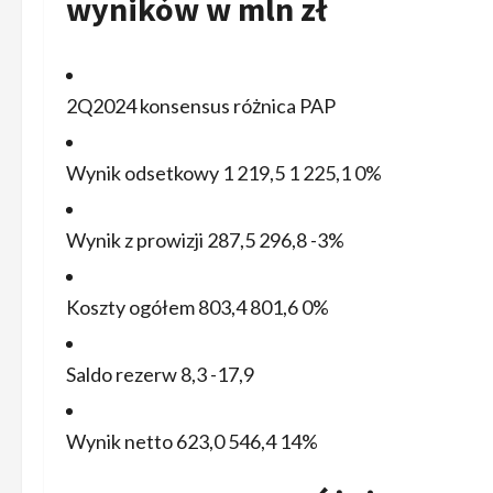
wyników w mln zł
2Q2024 konsensus różnica PAP
Wynik odsetkowy 1 219,5 1 225,1 0%
Wynik z prowizji 287,5 296,8 -3%
Koszty ogółem 803,4 801,6 0%
Saldo rezerw 8,3 -17,9
Wynik netto 623,0 546,4 14%