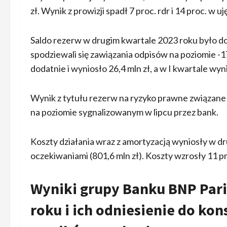
zł. Wynik z prowizji spadł 7 proc. rdr i 14 proc. w uje
Saldo rezerw w drugim kwartale 2023 roku było dod
spodziewali się zawiązania odpisów na poziomie -1
dodatnie i wyniosło 26,4 mln zł, a w I kwartale wyn
Wynik z tytułu rezerw na ryzyko prawne związane z
na poziomie sygnalizowanym w lipcu przez bank.
Koszty działania wraz z amortyzacją wyniosły w dr
oczekiwaniami (801,6 mln zł). Koszty wzrosły 11 pro
Wyniki grupy Banku BNP Pari
roku i ich odniesienie do ko