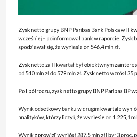
Zysk netto grupy BNP Paribas Bank Polska w II kwar
wcześniej – poinformował bank w raporcie. Zysk ba
spodziewał się, że wyniesie on 546,4 mln zł.
Zysk netto za II kwartał był obiektwnym zaintere
od 510 mln zł do 579 mln zł. Zysk netto wzrósł 35 pr
Po I półroczu, zysk netto grupy BNP Paribas BP wzro
Wynik odsetkowy banku w drugim kwartale wyniósł 
analityków, którzy liczyli, że wyniesie on 1.225,1 
Wynik z prowizji wyniósł 287,5 mln zł i był 3 proc. 