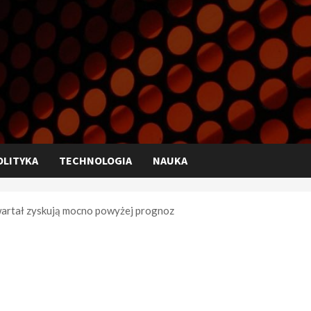
OLITYKA
TECHNOLOGIA
NAUKA
wartał zyskują mocno powyżej prognoz