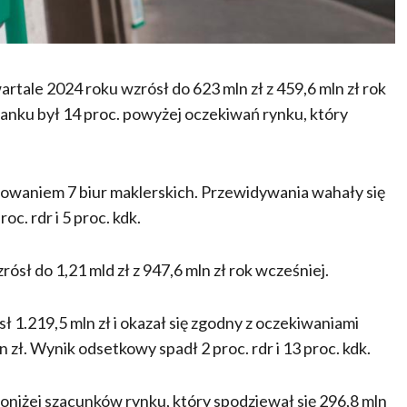
tale 2024 roku wzrósł do 623 mln zł z 459,6 mln zł rok
nku był 14 proc. powyżej oczekiwań rynku, który
sowaniem 7 biur maklerskich. Przewidywania wahały się
oc. rdr i 5 proc. kdk.
́sł do 1,21 mld zł z 947,6 mln zł rok wcześniej.
1.219,5 mln zł i okazał się zgodny z oczekiwaniami
mln zł. Wynik odsetkowy spadł 2 proc. rdr i 13 proc. kdk.
poniżej szacunków rynku, który spodziewał się 296,8 mln