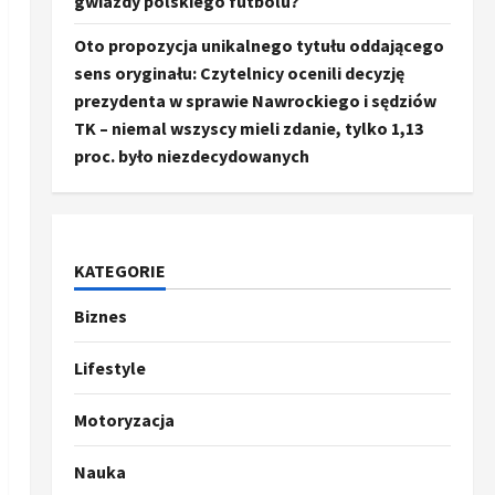
gwiazdy polskiego futbolu?
Oto propozycja unikalnego tytułu oddającego
sens oryginału: Czytelnicy ocenili decyzję
prezydenta w sprawie Nawrockiego i sędziów
TK – niemal wszyscy mieli zdanie, tylko 1,13
proc. było niezdecydowanych
KATEGORIE
Biznes
Ze świata
Trump ogłasza otwarcie
Ormuz, Chiny wyrażają
Lifestyle
entuzjazm, reszta świata
pozostaje sceptyczna
2
Motoryzacja
16 kwietnia, 2026
Sport
Nauka
Oto kilka propozycji