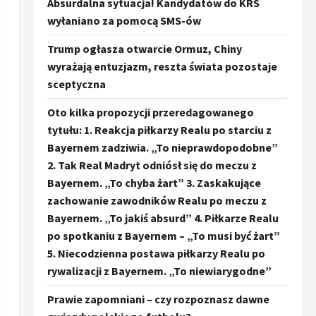
Absurdalna sytuacja! Kandydatów do KRS
wyłaniano za pomocą SMS-ów
Trump ogłasza otwarcie Ormuz, Chiny
wyrażają entuzjazm, reszta świata pozostaje
sceptyczna
Oto kilka propozycji przeredagowanego
tytułu: 1. Reakcja piłkarzy Realu po starciu z
Bayernem zadziwia. „To nieprawdopodobne”
2. Tak Real Madryt odniósł się do meczu z
Bayernem. „To chyba żart” 3. Zaskakujące
zachowanie zawodników Realu po meczu z
Bayernem. „To jakiś absurd” 4. Piłkarze Realu
po spotkaniu z Bayernem – „To musi być żart”
5. Niecodzienna postawa piłkarzy Realu po
rywalizacji z Bayernem. „To niewiarygodne”
Prawie zapomniani – czy rozpoznasz dawne