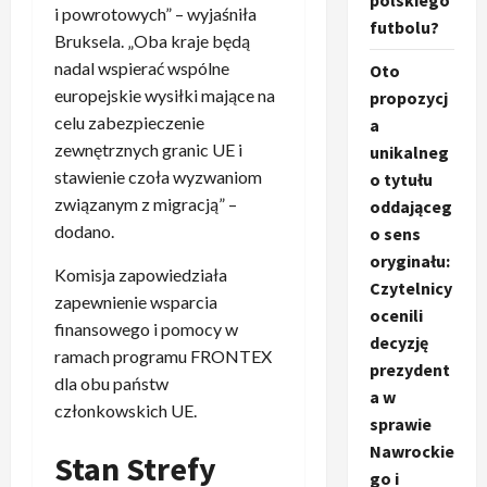
polskiego
i powrotowych” – wyjaśniła
futbolu?
Bruksela. „Oba kraje będą
nadal wspierać wspólne
Oto
europejskie wysiłki mające na
propozycj
celu zabezpieczenie
a
zewnętrznych granic UE i
unikalneg
stawienie czoła wyzwaniom
o tytułu
związanym z migracją” –
oddająceg
dodano.
o sens
oryginału:
Komisja zapowiedziała
Czytelnicy
zapewnienie wsparcia
ocenili
finansowego i pomocy w
decyzję
ramach programu FRONTEX
prezydent
dla obu państw
a w
członkowskich UE.
sprawie
Nawrockie
Stan Strefy
go i