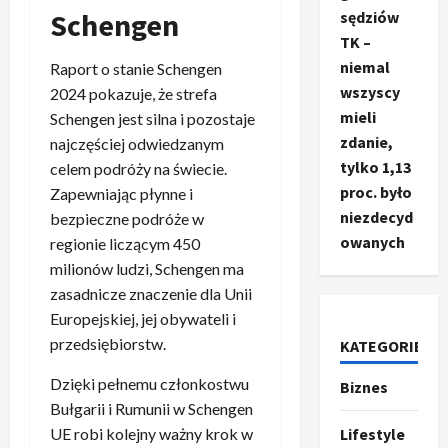
Schengen
sędziów
TK –
niemal
Raport o stanie Schengen
wszyscy
2024 pokazuje, że strefa
mieli
Schengen jest silna i pozostaje
zdanie,
najczęściej odwiedzanym
tylko 1,13
celem podróży na świecie.
proc. było
Zapewniając płynne i
niezdecyd
bezpieczne podróże w
owanych
regionie liczącym 450
milionów ludzi, Schengen ma
zasadnicze znaczenie dla Unii
Europejskiej, jej obywateli i
przedsiębiorstw.
KATEGORIE
Dzięki pełnemu członkostwu
Biznes
Ze świata
T
Bułgarii i Rumunii w Schengen
r
Lifestyle
UE robi kolejny ważny krok w