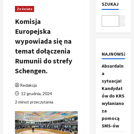
SZUKAJ
Ze świata
Komisja
Szukaj
Europejska
wypowiada się na
temat dołączenia
NAJNOWSZE
Rumunii do strefy
Absurdaln
Schengen.
a
sytuacja!
Redakcja
Kandydat
12 grudnia, 2024
ów do KRS
2 minut przeczytania
wyłaniano
za
pomocą
SMS-ów