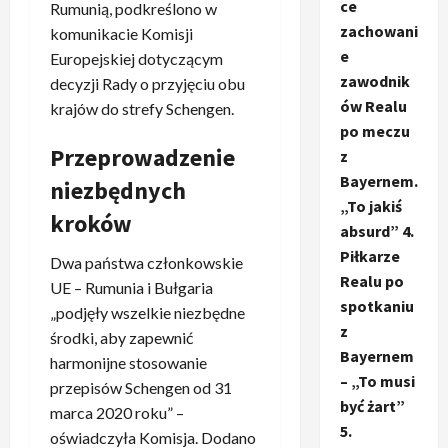
ce
Rumunią, podkreślono w
zachowani
komunikacie Komisji
e
Europejskiej dotyczącym
zawodnik
decyzji Rady o przyjęciu obu
ów Realu
krajów do strefy Schengen.
po meczu
Przeprowadzenie
z
Bayernem.
niezbędnych
„To jakiś
kroków
absurd” 4.
Piłkarze
Dwa państwa członkowskie
Realu po
UE – Rumunia i Bułgaria
spotkaniu
„podjęły wszelkie niezbędne
z
środki, aby zapewnić
Bayernem
harmonijne stosowanie
– „To musi
przepisów Schengen od 31
być żart”
marca 2020 roku” –
5.
oświadczyła Komisja. Dodano