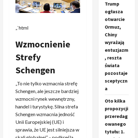
Trump
ogłasza
otwarcie
Ormuz,
„`html
Chiny
Wzmocnienie
wyrażają
entuzjazm
Strefy
, reszta
świata
Schengen
pozostaje
sceptyczn
„To nie tylko wzmacnia strefę
a
Schengen, ale jeszcze bardziej
wzmocni rynek wewnętrzny,
Oto kilka
handel i turystykę. Silna strefa
propozycji
Schengen wzmacnia jedność
przeredag
Unii Europejskiej (UE) i
owanego
sprawia, że UE jest silniejsza w
tytułu: 1.
skali globalnej” – podkreśla