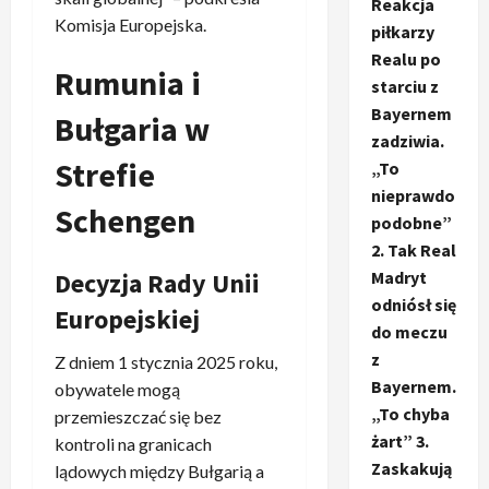
Reakcja
Komisja Europejska.
piłkarzy
Realu po
Rumunia i
starciu z
Bayernem
Bułgaria w
zadziwia.
Strefie
„To
nieprawdo
Schengen
podobne”
2. Tak Real
Madryt
Decyzja Rady Unii
odniósł się
Europejskiej
do meczu
z
Z dniem 1 stycznia 2025 roku,
Bayernem.
obywatele mogą
„To chyba
przemieszczać się bez
żart” 3.
kontroli na granicach
Zaskakują
lądowych między Bułgarią a