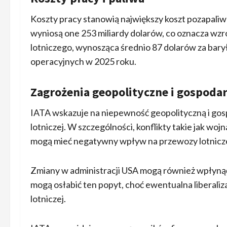
Koszty pracy stanowią największy koszt pozapaliwow
wyniosą one 253 miliardy dolarów, co oznacza wzr
lotniczego, wynosząca średnio 87 dolarów za bary
operacyjnych w 2025 roku.
Zagrożenia geopolityczne i gospoda
IATA wskazuje na niepewność geopolityczną i gosp
lotniczej. W szczególności, konflikty takie jak wo
mogą mieć negatywny wpływ na przewozy lotnicz
Zmiany w administracji USA mogą również wpłynąć 
mogą osłabić ten popyt, choć ewentualna liberaliz
lotniczej.