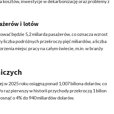
la kosztów, inwestycje w dekarbonizację oraz problemy z
ażerów i lotów
ować będzie 5,2 miliarda pasażerów, co oznacza wzrost
 liczba podróżnych przekroczy pięć miliardów, a liczba
orzenia miejsc pracy na całym świecie, m.in. w branży
niczych
j w 2025 roku osiągną ponad 1,007 biliona dolarów, co
 raz pierwszy w historii przychody przekroczą 1 bilion
rosnąć o 4% do 940 miliardów dolarów.