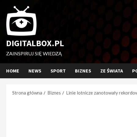
Przejdź
do
treści
DIGITALBOX.PL
ZAINSPIRUJ SIĘ WIEDZĄ
HOME
NEWS
SPORT
BIZNES
ZE ŚWIATA
P
Strona główna
Biznes
Linie lotnicze zanotowały rekordowy