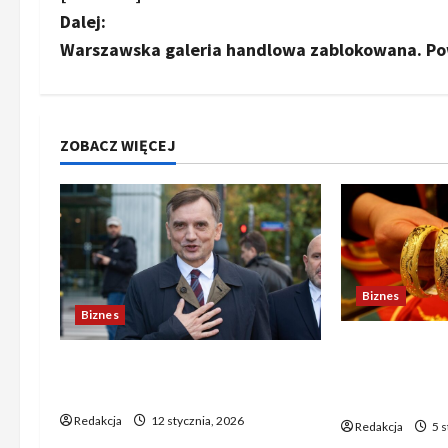
b
Dalej:
Warszawska galeria handlowa zablokowana. Po
a
c
z
ZOBACZ WIĘCEJ
w
p
i
Biznes
s
Biznes
Złoto drożej
y
Zbigniew Ziobro otrzymał
Maduro – nar
polityczny azyl na Węgrzech
podbijają ce
Redakcja
12 stycznia, 2026
Redakcja
5 s