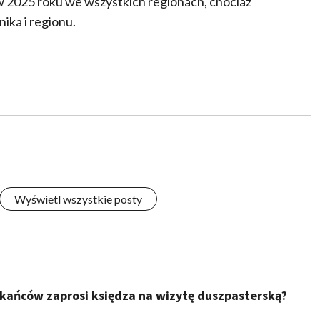
2025 roku we wszystkich regionach, chociaż
ika i regionu.
Wyświetl wszystkie posty
zkańców zaprosi księdza na wizytę duszpasterską?