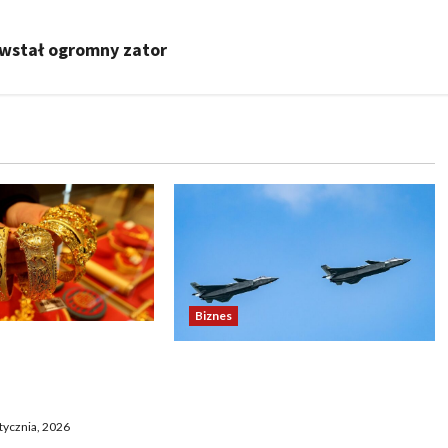
wstał ogromny zator
Biznes
e po zatrzymaniu
Chiny rozpoczynają manewry
astające obawy
wokół Tajwanu. Pekin pod
nę
presją żądań o ich
tycznia, 2026
natychmiastowe wstrzymanie