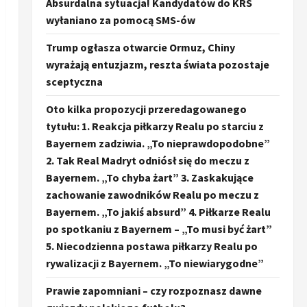
Absurdalna sytuacja! Kandydatów do KRS
wyłaniano za pomocą SMS-ów
Trump ogłasza otwarcie Ormuz, Chiny
wyrażają entuzjazm, reszta świata pozostaje
sceptyczna
Oto kilka propozycji przeredagowanego
tytułu: 1. Reakcja piłkarzy Realu po starciu z
Bayernem zadziwia. „To nieprawdopodobne”
2. Tak Real Madryt odniósł się do meczu z
Bayernem. „To chyba żart” 3. Zaskakujące
zachowanie zawodników Realu po meczu z
Bayernem. „To jakiś absurd” 4. Piłkarze Realu
po spotkaniu z Bayernem – „To musi być żart”
5. Niecodzienna postawa piłkarzy Realu po
rywalizacji z Bayernem. „To niewiarygodne”
Prawie zapomniani – czy rozpoznasz dawne