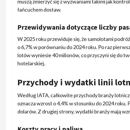
muszą zmierzyć się z wyzwaniami takimi jak kontro
łańcuchem dostaw.
Przewidywania dotyczące liczby pas
W 2025 roku przewiduje się, że samolotami podróż
o 6,7% w porównaniu do 2024 roku. Po raz pierwszy
lotów wyniesie 40 milionów, co przyczyni się do tw
hotelarskiej.
Przychody i wydatki linii lot
Według IATA, całkowite przychody branży lotnicze
oznacza wzrost o 4,4% w stosunku do 2024 roku. Po
dolarów. Z drugiej strony, wydatki branży mają wz
Koszty pracy i paliwa