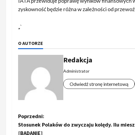
IATA przewiduje poprawę wyników finansowych w 
zyskowność będzie różna w zależności od przewoźn
„`
O AUTORZE
Redakcja
Administrator
Odwiedź stronę internetową
Z
Poprzedni:
Stosunek Polaków do zwyczaju kolędy. Ilu mies
o
[BADANIE]