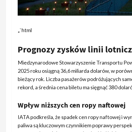
„`html
Prognozy zysków linii lotnic
Miedzynarodowe Stowarzyszenie Transportu Powiet
2025 roku osiągną 36,6 miliarda dolarów, w poró
bieżący rok. Liczba pasażerów podróżujących samo
rekord, a średnia cena biletu ma sięgnąć 380 dolar
Wpływ niższych cen ropy naftowej
IATA podkreśla, że spadek cen ropy naftowej i wy
paliwa są kluczowym czynnikiem poprawy perspekty