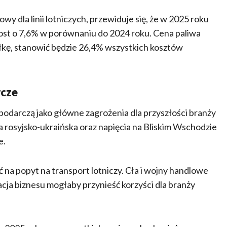
y dla linii lotniczych, przewiduje się, że w 2025 roku
ost o 7,6% w porównaniu do 2024 roku. Cena paliwa
łkę, stanowić będzie 26,4% wszystkich kosztów
rcze
odarczą jako główne zagrożenia dla przyszłości branży
jna rosyjsko-ukraińska oraz napięcia na Bliskim Wschodzie
e.
na popyt na transport lotniczy. Cła i wojny handlowe
acja biznesu mogłaby przynieść korzyści dla branży