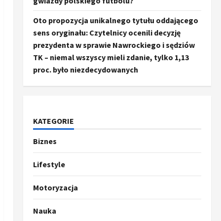
gwiazdy polskiego futbolu?
Oto propozycja unikalnego tytułu oddającego
sens oryginału: Czytelnicy ocenili decyzję
prezydenta w sprawie Nawrockiego i sędziów
TK – niemal wszyscy mieli zdanie, tylko 1,13
proc. było niezdecydowanych
KATEGORIE
Biznes
Ze świata
Trump ogłasza otwarcie
Ormuz, Chiny wyrażają
Lifestyle
entuzjazm, reszta świata
pozostaje sceptyczna
2
Motoryzacja
16 kwietnia, 2026
Sport
Nauka
Oto kilka propozycji