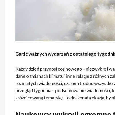
Garść ważnych wydarzeń z ostatniego tygodni
Każdy dzień przynosi coś nowego – niezwykłe i wa
dane o zmianach klimatu i inne relacje z różnych zak
rozmaitych wiadomości, czasem trudno wszystko wyc
przegląd tygodnia – podsumowanie wiadomości, któ
zróżnicowaną tematykę. To doskonała okazja, by n
Naukowcy wykryli ogromne t