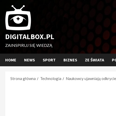
Przejdź
do
treści
DIGITALBOX.PL
ZAINSPIRUJ SIĘ WIEDZĄ
HOME
NEWS
SPORT
BIZNES
ZE ŚWIATA
P
Strona główna
Technologia
Naukowcy ujawniają odkrycie 