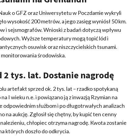
 Nauk o GFZ oraz Uniwersytetu w Poczdamie wykryli
̨ło wysokość 200 metrów, a jego zasięg wyniósł 50 km.
́w i sejsmografów. Wnioski z badań dotyczą wpływu
dowych. Wyższe temperatury mogą topić lód i
gantycznych osuwisk oraz niszczycielskich tsunami.
 monitorowania środowiska.
 2 tys. lat. Dostanie nagrodę
lu artefakt sprzed ok. 2 tys. lat – rzadko spotykaną
a I wieku n.e. i powiązano ją z inwazją Rzymian na
ne odpowiednim służbom i po długotrwałych analizach
a aukcję. Zgłosił się chętny, by kupić ten cenny
dnalezieniu, chłopiec otrzyma nagrodę. Kwota zostanie
 na których doszło do odkrycia.