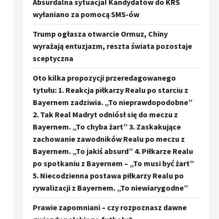
Absurdalna sytuacja! Kandydatów do KRS
wyłaniano za pomocą SMS-ów
Trump ogłasza otwarcie Ormuz, Chiny
wyrażają entuzjazm, reszta świata pozostaje
sceptyczna
Oto kilka propozycji przeredagowanego
tytułu: 1. Reakcja piłkarzy Realu po starciu z
Bayernem zadziwia. „To nieprawdopodobne”
2. Tak Real Madryt odniósł się do meczu z
Bayernem. „To chyba żart” 3. Zaskakujące
zachowanie zawodników Realu po meczu z
Bayernem. „To jakiś absurd” 4. Piłkarze Realu
po spotkaniu z Bayernem – „To musi być żart”
5. Niecodzienna postawa piłkarzy Realu po
rywalizacji z Bayernem. „To niewiarygodne”
Prawie zapomniani – czy rozpoznasz dawne