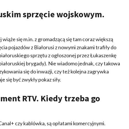
uskim sprzęcie wojskowym.
iąże się m.in. z gromadzącą się tam coraz większą
ęcia pojazdów z Białorusi z nowymi znakami trafiły do
ji białoruskiego sprzętu z ogłoszonej przez Łukaszenkę
białoruskiej brygady). Nie wiadomo jednak, czy takowa
zykowania się do inwazji, czy też kolejna zagrywka
 się być zwykły pokaz siły.
ament RTV. Kiedy trzeba go
 Canal+ czy kablówka, są opłatami komercyjnymi.