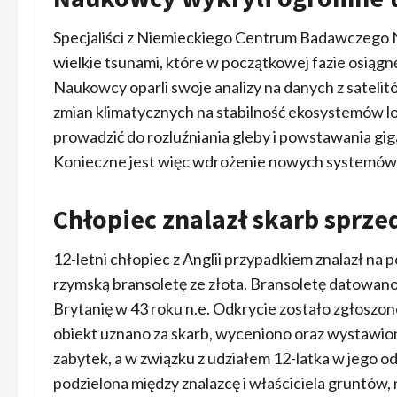
Specjaliści z Niemieckiego Centrum Badawczego
wielkie tsunami, które w początkowej fazie osiągne
Naukowcy oparli swoje analizy na danych z satelito
zmian klimatycznych na stabilność ekosystemów lo
prowadzić do rozluźniania gleby i powstawania gi
Konieczne jest więc wdrożenie nowych systemów
Chłopiec znalazł skarb sprzed
12-letni chłopiec z Anglii przypadkiem znalazł na po
rzymską bransoletę ze złota. Bransoletę datowano n
Brytanię w 43 roku n.e. Odkrycie zostało zgłoszo
obiekt uznano za skarb, wyceniono oraz wystawiono n
zabytek, a w związku z udziałem 12-latka w jego o
podzielona między znalazcę i właściciela gruntów,