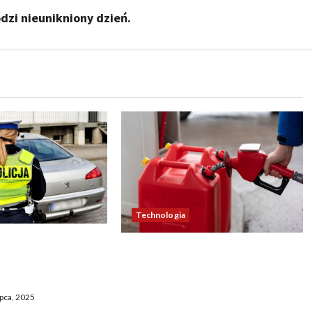
dzi nieunikniony dzień.
Technologia
y zaskoczą
Ceny paliw zaskoczą
 punktami karnymi
kierowców. Nowe zmiany na
ać zmian
stacjach już nadchodzą – ile
ipca, 2025
wydasz za tankowanie?