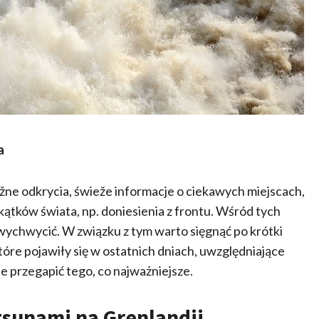
a
žne odkrycia, świeže informacje o ciekawych miejscach,
ątków świata, np. doniesienia z frontu. Wśród tych
hwycić. W związku z tym warto sięgnąć po krótki
re pojawiły się w ostatnich dniach, uwzględniające
ie przegapić tego, co najważniejsze.
sunami na Grenlandii