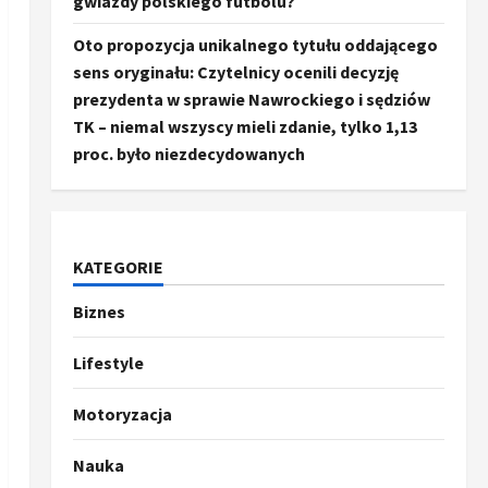
gwiazdy polskiego futbolu?
Oto propozycja unikalnego tytułu oddającego
sens oryginału: Czytelnicy ocenili decyzję
prezydenta w sprawie Nawrockiego i sędziów
TK – niemal wszyscy mieli zdanie, tylko 1,13
proc. było niezdecydowanych
KATEGORIE
Biznes
Ze świata
Trump ogłasza otwarcie
Ormuz, Chiny wyrażają
Lifestyle
entuzjazm, reszta świata
pozostaje sceptyczna
2
Motoryzacja
16 kwietnia, 2026
Sport
Nauka
Oto kilka propozycji