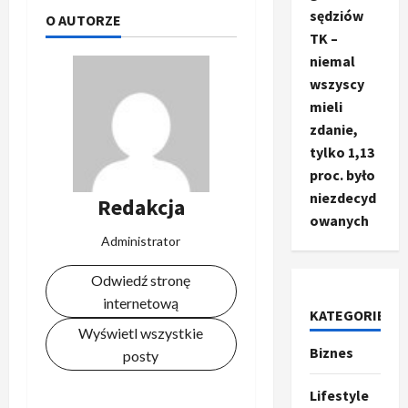
sędziów
O AUTORZE
TK –
niemal
wszyscy
mieli
zdanie,
tylko 1,13
proc. było
niezdecyd
Redakcja
owanych
Administrator
Odwiedź stronę
internetową
KATEGORIE
Wyświetl wszystkie
Biznes
Ze świata
posty
T
r
Lifestyle