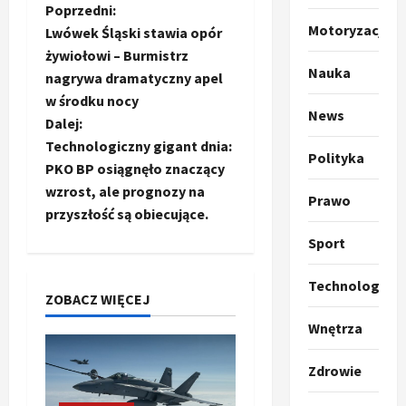
u
Z
Poprzedni:
m
2
Motoryzacja
Lwówek Śląski stawia opór
p
o
żywiołowi – Burmistrz
o
Sport
Nauka
nagrywa dramatyczny apel
O
g
b
t
w środku nocy
ł
News
o
a
a
Dalej:
k
s
3
Technologiczny gigant dnia:
Polityka
i
c
z
PKO BP osiągnęło znaczący
l
Sport
a
wzrost, ale prognozy na
P
z
Prawo
k
o
przyszłość są obiecujące.
r
a
t
w
a
p
w
Sport
w
r
4
a
p
i
o
r
Technologia
e
Polityka
ZOBACZ WIĘCEJ
p
c
i
O
z
o
i
Wnętrza
t
a
z
e
s
o
p
y
O
Zdrowie
p
o
5
c
r
y
r
m
j
m