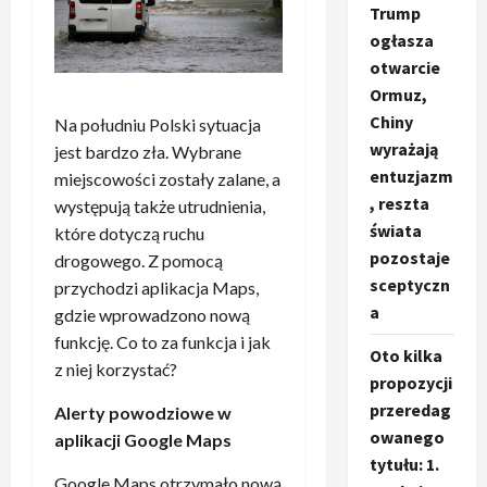
Trump
ogłasza
otwarcie
Ormuz,
Chiny
Na południu Polski sytuacja
wyrażają
jest bardzo zła. Wybrane
entuzjazm
miejscowości zostały zalane, a
, reszta
występują także utrudnienia,
świata
które dotyczą ruchu
pozostaje
drogowego. Z pomocą
sceptyczn
przychodzi aplikacja Maps,
a
gdzie wprowadzono nową
funkcję. Co to za funkcja i jak
Oto kilka
z niej korzystać?
propozycji
przeredag
Alerty powodziowe w
owanego
aplikacji Google Maps
tytułu: 1.
Google Maps otrzymało nową