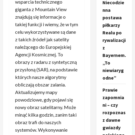
wsparcia technicznego
Niecodzie
giganta z Mountain View
nna
znajdują się informacje o
postawa
takiej funkcji i wiemy, że w tym
piłkarzy
celu wykorzystywane są dane
Realu po
z takich źródeł jak satelity
rywalizacji
należącego do Europejskiej
z
Agencji Kosmicznej. To
Bayernem.
obrazy z radaru z syntetyczną
„To
przysłoną (SAR), na podstawie
niewiaryg
których nasze algorytmy
odne”
obliczają obszar zalania.
Prawie
Aktualizujemy mapy
zapomnia
powodziowe, gdy pojawi się
ni – czy
nowy obraz satelitarny. Może
rozpoznas
minąć kilka godzin, zanim taki
z dawne
obraz trafi do naszych
gwiazdy
systemów. Wykonywanie