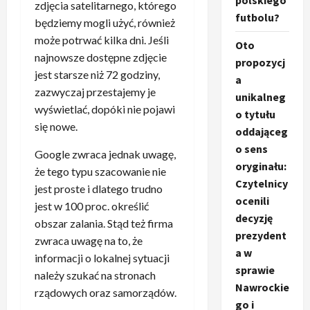
polskiego
zdjęcia satelitarnego, którego
futbolu?
będziemy mogli użyć, również
może potrwać kilka dni. Jeśli
Oto
najnowsze dostępne zdjęcie
propozycj
jest starsze niż 72 godziny,
a
zazwyczaj przestajemy je
unikalneg
wyświetlać, dopóki nie pojawi
o tytułu
się nowe.
oddająceg
o sens
Google zwraca jednak uwagę,
oryginału:
że tego typu szacowanie nie
Czytelnicy
jest proste i dlatego trudno
ocenili
jest w 100 proc. określić
decyzję
obszar zalania. Stąd też firma
prezydent
zwraca uwagę na to, że
a w
informacji o lokalnej sytuacji
sprawie
należy szukać na stronach
Nawrockie
rządowych oraz samorządów.
go i