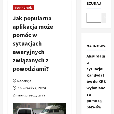
SZUKAJ
Technologia
Jak popularna
Szukaj
aplikacja może
pomóc w
sytuacjach
NAJNOWSZE
awaryjnych
Absurdaln
związanych z
a
powodziami?
sytuacja!
Kandydat
Redakcja
ów do KRS
wyłaniano
16 września, 2024
za
2 minut przeczytania
pomocą
SMS-ów