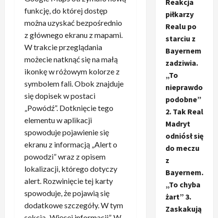
Reakcja
funkcję, do której dostęp
piłkarzy
można uzyskać bezpośrednio
Realu po
z głównego ekranu z mapami.
starciu z
W trakcie przeglądania
Bayernem
możecie natknąć się na małą
zadziwia.
ikonkę w różowym kolorze z
„To
symbolem fali. Obok znajduje
nieprawdo
się dopisek w postaci
podobne”
„Powódź”. Dotknięcie tego
2. Tak Real
elementu w aplikacji
Madryt
spowoduje pojawienie się
odniósł się
ekranu z informacją „Alert o
do meczu
powodzi” wraz z opisem
z
lokalizacji, którego dotyczy
Bayernem.
alert. Rozwinięcie tej karty
„To chyba
spowoduje, że pojawią się
żart” 3.
dodatkowe szczegóły. W tym
Zaskakują
sekcja „Więcej informacji”. W