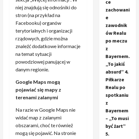
ce
niej znajdują się odnośniki do
zachowani
stron (na przykład na
e
Facebooku) organów
zawodnik
terytorialnych i organizacji
ów Realu
rządowych, gdzie można
po meczu
znaleźć dodatkowe informacje
z
na temat sytuacji
Bayernem.
powodziowej panującej w
„To jakiś
danym regionie.
absurd” 4.
Piłkarze
Google Maps mogą
Realu po
pojawiać się mapy z
spotkaniu
terenami zalanymi
z
Na razie w Google Maps nie
Bayernem
widać map z zalanymi
– „To musi
obszarami, choć te również
być żart”
mogą się pojawić. Na stronie
5.