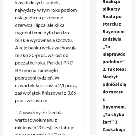
Reakcja
innych dużych spółek,
piłkarzy
najwyższy w tym roku poziom
Realu po
osiągnęło na przełomie
starciu z
czerwca i lipca, ale kilka
Bayernem
tygodni temu było bardzo
zadziwia.
bliskie wyrównania szczytu.
„To
Akcje banku wciąż zachowują
nieprawdo
blisko 20-proc. wzrost od
podobne”
początku roku. Parkiet PKO
2. Tak Real
BP mocno zamknęło
Madryt
poprzedni tydzień. W
odniósł się
czwartek kurs rósł o 2,1 proc.,
do meczu
zaś w piątek finiszował z 3,66-
z
proc. wzrostem.
Bayernem.
– Zauważmy, że średnia
„To chyba
wartość wolumenu z
żart” 3.
minionych 20 sesji kształtuje
Zaskakują
się na poziomie 2,17 mln