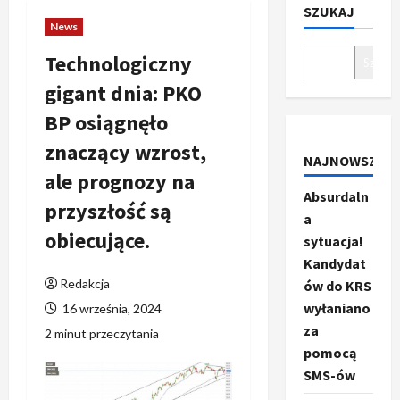
SZUKAJ
News
Technologiczny
Szukaj
gigant dnia: PKO
BP osiągnęło
znaczący wzrost,
NAJNOWSZE
ale prognozy na
Absurdaln
przyszłość są
a
obiecujące.
sytuacja!
Kandydat
Redakcja
ów do KRS
wyłaniano
16 września, 2024
za
2 minut przeczytania
pomocą
SMS-ów