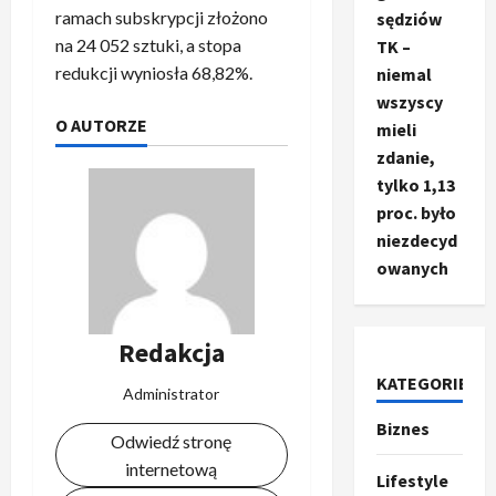
ramach subskrypcji złożono
sędziów
na 24 052 sztuki, a stopa
TK –
redukcji wyniosła 68,82%.
niemal
wszyscy
O AUTORZE
mieli
zdanie,
tylko 1,13
proc. było
niezdecyd
owanych
Redakcja
KATEGORIE
Administrator
Biznes
Ze świata
Odwiedź stronę
T
internetową
r
Lifestyle