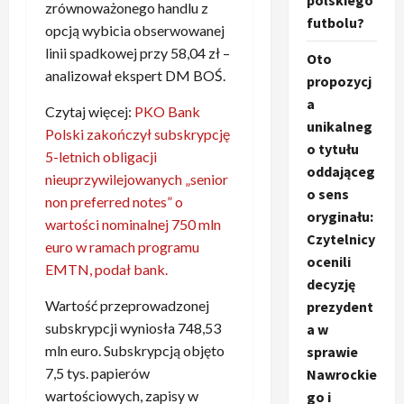
polskiego
zrównoważonego handlu z
futbolu?
opcją wybicia obserwowanej
linii spadkowej przy 58,04 zł –
Oto
analizował ekspert DM BOŚ.
propozycj
a
Czytaj więcej:
PKO Bank
unikalneg
Polski zakończył subskrypcję
o tytułu
5-letnich obligacji
oddająceg
nieuprzywilejowanych „senior
o sens
non preferred notes” o
oryginału:
wartości nominalnej 750 mln
Czytelnicy
euro w ramach programu
ocenili
EMTN, podał bank.
decyzję
Wartość przeprowadzonej
prezydent
subskrypcji wyniosła 748,53
a w
mln euro. Subskrypcją objęto
sprawie
7,5 tys. papierów
Nawrockie
wartościowych, zapisy w
go i