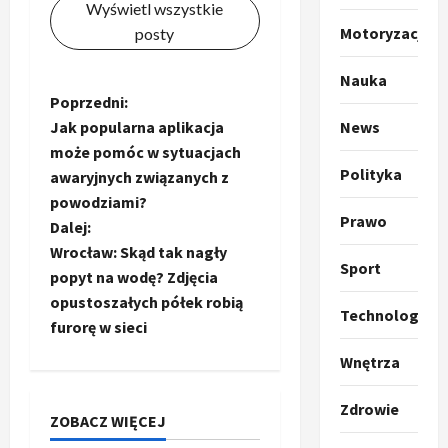
u
Wyświetl wszystkie
m
2
Motoryzacja
posty
p
o
Sport
Nauka
O
g
Z
Poprzedni:
t
ł
News
Jak popularna aplikacja
o
a
o
może pomóc w sytuacjach
k
s
3
Polityka
i
awaryjnych związanych z
z
b
l
Sport
a
powodziami?
P
Prawo
k
o
a
Dalej:
r
a
t
Wrocław: Skąd tak nagły
a
p
w
Sport
c
popyt na wodę? Zdjęcia
w
r
4
a
opustoszałych półek robią
i
o
r
z
Technologia
furorę w sieci
e
Polityka
p
c
O
z
o
w
i
Wnętrza
t
a
z
e
o
p
p
y
O
Zdrowie
p
o
5
c
r
ZOBACZ WIĘCEJ
r
i
m
j
m