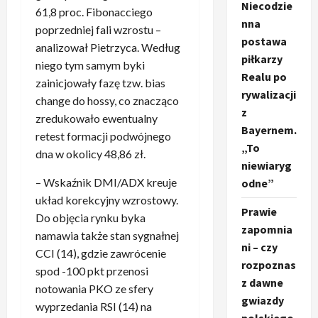
Niecodzie
61,8 proc. Fibonacciego
nna
poprzedniej fali wzrostu –
postawa
analizował Pietrzyca. Według
piłkarzy
niego tym samym byki
Realu po
zainicjowały fazę tzw. bias
rywalizacji
change do hossy, co znacząco
z
zredukowało ewentualny
Bayernem.
retest formacji podwójnego
„To
dna w okolicy 48,86 zł.
niewiaryg
– Wskaźnik DMI/ADX kreuje
odne”
układ korekcyjny wzrostowy.
Prawie
Do objęcia rynku byka
zapomnia
namawia także stan sygnałnej
ni – czy
CCI (14), gdzie zawrócenie
rozpoznas
spod -100 pkt przenosi
z dawne
notowania PKO ze sfery
gwiazdy
wyprzedania RSI (14) na