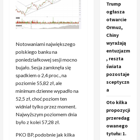
Trump
ogłasza
otwarcie
Ormuz,
Chiny
wyrażają
Notowaniami największego
entuzjazm
polskiego banku na
, reszta
poniedziałkowej sesji mocno
świata
bujało. Sesja zamknęła się
pozostaje
spadkiem o 2,4 proc., na
sceptyczn
poziomie 55,82 zł, ale
a
minimum dzienne wypadło na
52,5 zł, choć poziom ten
Oto kilka
widniał tylko przez moment.
propozycji
Najwyższym poziomem dnia
przeredag
było z kolei 57,28 zł.
owanego
tytułu: 1.
PKO BP, podobnie jak kilka