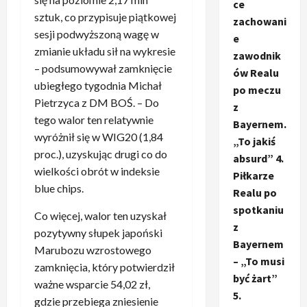
ce
sztuk, co przypisuje piątkowej
zachowani
sesji podwyższoną wagę w
e
zmianie układu sił na wykresie
zawodnik
– podsumowywał zamknięcie
ów Realu
ubiegłego tygodnia Michał
po meczu
Pietrzyca z DM BOŚ. – Do
z
tego walor ten relatywnie
Bayernem.
wyróżnił się w WIG20 (1,84
„To jakiś
proc.), uzyskując drugi co do
absurd” 4.
wielkości obrót w indeksie
Piłkarze
blue chips.
Realu po
spotkaniu
Co więcej, walor ten uzyskał
z
pozytywny słupek japoński
Bayernem
Marubozu wzrostowego
– „To musi
zamknięcia, który potwierdził
być żart”
ważne wsparcie 54,02 zł,
5.
gdzie przebiega zniesienie