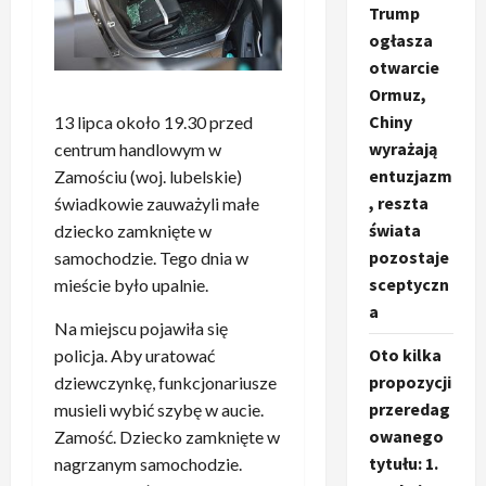
Trump
ogłasza
otwarcie
Ormuz,
Chiny
13 lipca około 19.30 przed
wyrażają
centrum handlowym w
entuzjazm
Zamościu (woj. lubelskie)
, reszta
świadkowie zauważyli małe
świata
dziecko zamknięte w
pozostaje
samochodzie. Tego dnia w
sceptyczn
mieście było upalnie.
a
Na miejscu pojawiła się
Oto kilka
policja. Aby uratować
propozycji
dziewczynkę, funkcjonariusze
przeredag
musieli wybić szybę w aucie.
owanego
Zamość. Dziecko zamknięte w
tytułu: 1.
nagrzanym samochodzie.