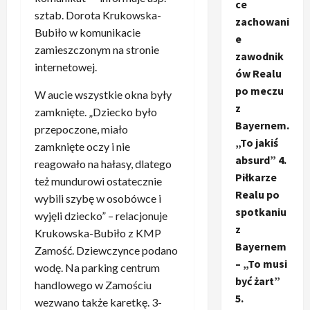
ce
sztab. Dorota Krukowska-
zachowani
Bubiło w komunikacie
e
zamieszczonym na stronie
zawodnik
internetowej.
ów Realu
po meczu
W aucie wszystkie okna były
z
zamknięte. „Dziecko było
Bayernem.
przepoczone, miało
„To jakiś
zamknięte oczy i nie
absurd” 4.
reagowało na hałasy, dlatego
Piłkarze
też mundurowi ostatecznie
Realu po
wybili szybę w osobówce i
spotkaniu
wyjęli dziecko” – relacjonuje
z
Krukowska-Bubiło z KMP
Bayernem
Zamość. Dziewczynce podano
– „To musi
wodę. Na parking centrum
być żart”
handlowego w Zamościu
5.
wezwano także karetkę. 3-