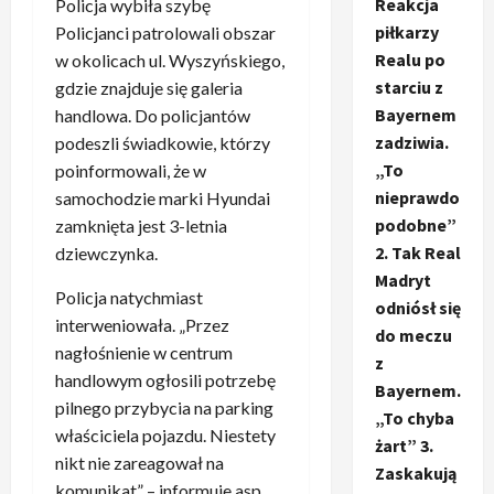
Reakcja
Policja wybiła szybę
piłkarzy
Policjanci patrolowali obszar
Realu po
w okolicach ul. Wyszyńskiego,
starciu z
gdzie znajduje się galeria
Bayernem
handlowa. Do policjantów
zadziwia.
podeszli świadkowie, którzy
„To
poinformowali, że w
nieprawdo
samochodzie marki Hyundai
podobne”
zamknięta jest 3-letnia
2. Tak Real
dziewczynka.
Madryt
Policja natychmiast
odniósł się
interweniowała. „Przez
do meczu
nagłośnienie w centrum
z
handlowym ogłosili potrzebę
Bayernem.
pilnego przybycia na parking
„To chyba
właściciela pojazdu. Niestety
żart” 3.
nikt nie zareagował na
Zaskakują
komunikat” – informuje asp.