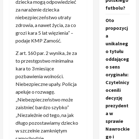
polskiego
dziecka mogą odpowiedzieć
futbolu?
za narażenie dziecka
niebezpieczeństwo utraty
Oto
zdrowia, a nawet życia, za co
propozycj
grozi kara 5 lat więzienia” –
a
podaje KMP Zamość.
unikalneg
o tytułu
Z art. 160 par. 2 wynika, że za
oddająceg
to przestępstwo minimalna
o sens
kara to 3 miesiące
oryginału:
pozbawienia wolności.
Czytelnicy
Niebezpieczne upały. Policja
ocenili
apeluje o rozwagę.
decyzję
„Niebezpieczeństwo może
prezydent
zaistnieć bardzo szybko”
a w
„Niezależnie od tego, na jak
sprawie
długo pozostawiamy dziecko
Nawrockie
w szczelnie zamkniętym
go i
samochodzie,