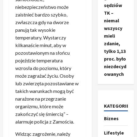
sędziów
niebezpieczeństwo może
TK –
zaistnieć bardzo szybko,
niemal
zwłaszcza gdy na dworze
wszyscy
panują tak wysokie
mieli
temperatury. Wystarczy
zdanie,
kilkanaście minut, aby w
tylko 1,13
pozostawionym na słońcu
proc. było
pojeździe temperatura
niezdecyd
wzrosła do poziomu, który
owanych
może zagrażać życiu. Osoby
lub zwierzęta pozostawiane w
takich warunkach mogą być
narażone na przegrzanie
KATEGORIE
organizmu, które może
zakończyć się śmiercią” –
Biznes
Ze świata
alarmuje policja z Zamościa.
T
r
Lifestyle
Widząc zagrożenie, należy