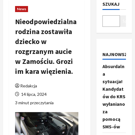
SZUKAJ
News
Nieodpowiedzialna
Szukaj
rodzina zostawiła
dziecko w
rozgrzanym aucie
NAJNOWSZE
w Zamościu. Grozi
Absurdaln
im kara więzienia.
a
sytuacja!
Redakcja
Kandydat
14 lipca, 2024
ów do KRS
3 minut przeczytania
wyłaniano
za
pomocą
SMS-ów