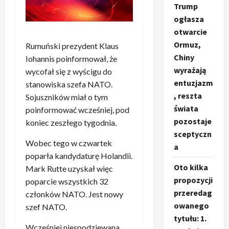
Trump
ogłasza
otwarcie
Ormuz,
Rumuński prezydent Klaus
Chiny
Iohannis poinformował, że
wyrażają
wycofał się z wyścigu do
entuzjazm
stanowiska szefa NATO.
, reszta
Sojuszników miał o tym
świata
poinformować wcześniej, pod
pozostaje
koniec zeszłego tygodnia.
sceptyczn
Wobec tego w czwartek
a
poparła kandydaturę Holandii.
Oto kilka
Mark Rutte uzyskał więc
propozycji
poparcie wszystkich 32
przeredag
członków NATO. Jest nowy
owanego
szef NATO.
tytułu: 1.
Wcześniej niespodziewana