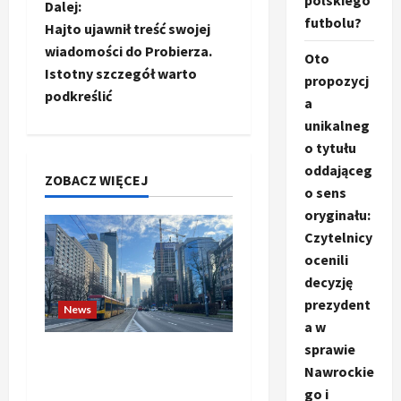
polskiego
a
Dalej:
futbolu?
Hajto ujawnił treść swojej
c
wiadomości do Probierza.
Oto
Istotny szczegół warto
propozycj
z
podkreślić
a
w
unikalneg
o tytułu
p
oddająceg
ZOBACZ WIĘCEJ
o sens
i
oryginału:
s
Czytelnicy
ocenili
y
decyzję
prezydent
News
a w
sprawie
Banki budzą się do gry.
Nawrockie
Czy przedsiębiorstwa
go i