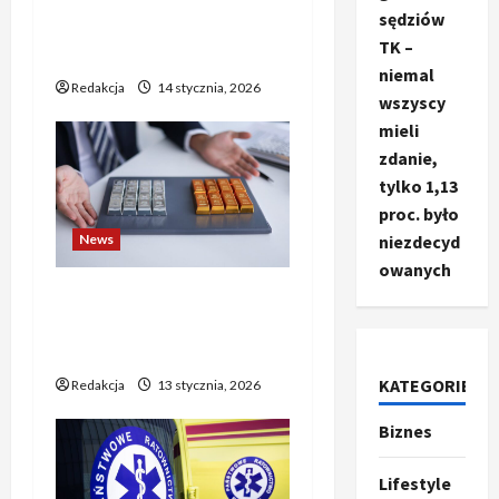
mogą już liczyć na
sędziów
wsparcie dla swoich
TK –
ambitnych planów?
niemal
Redakcja
14 stycznia, 2026
wszyscy
mieli
zdanie,
tylko 1,13
proc. było
niezdecyd
News
owanych
Złoto i srebro biją rekordy
— poniedziałkowy wzrost
pcha notowania w górę
KATEGORIE
Redakcja
13 stycznia, 2026
Biznes
Ze świata
T
r
Lifestyle