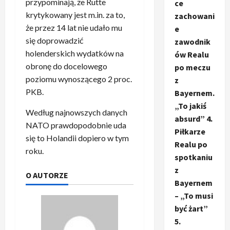
przypominają, że Rutte
ce
krytykowany jest m.in. za to,
zachowani
że przez 14 lat nie udało mu
e
się doprowadzić
zawodnik
holenderskich wydatków na
ów Realu
obronę do docelowego
po meczu
poziomu wynoszącego 2 proc.
z
PKB.
Bayernem.
„To jakiś
Według najnowszych danych
absurd” 4.
NATO prawdopodobnie uda
Piłkarze
się to Holandii dopiero w tym
Realu po
roku.
spotkaniu
z
O AUTORZE
Bayernem
– „To musi
być żart”
5.