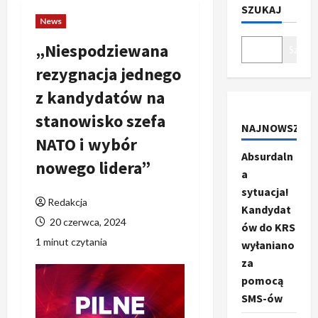
SZUKAJ
News
„Niespodziewana
Szukaj
rezygnacja jednego
z kandydatów na
stanowisko szefa
NAJNOWSZE
NATO i wybór
Absurdaln
nowego lidera”
a
sytuacja!
Redakcja
Kandydat
20 czerwca, 2024
ów do KRS
1 minut czytania
wyłaniano
za
pomocą
SMS-ów