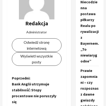
Niecodzie
nna
postawa
piłkarzy
Redakcja
Realu po
rywalizacji
Administrator
z
Odwiedź stronę
Bayernem.
internetową
„To
niewiaryg
Wyświetl wszystkie
odne”
posty
Prawie
zapomnia
Z
Poprzedni:
ni – czy
Bank Anglii utrzymuje
o
rozpoznas
stabilność: Stopy
z dawne
procentowe nie poruszyły
b
gwiazdy
się