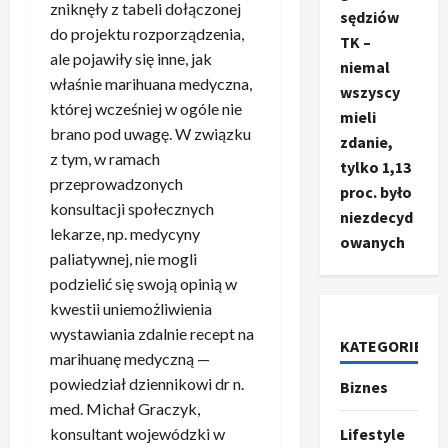
zniknęły z tabeli dołączonej
sędziów
do projektu rozporządzenia,
TK –
ale pojawiły się inne, jak
niemal
właśnie marihuana medyczna,
wszyscy
której wcześniej w ogóle nie
mieli
brano pod uwagę. W związku
zdanie,
z tym, w ramach
tylko 1,13
przeprowadzonych
proc. było
konsultacji społecznych
niezdecyd
lekarze, np. medycyny
owanych
paliatywnej, nie mogli
podzielić się swoją opinią w
kwestii uniemożliwienia
wystawiania zdalnie recept na
KATEGORIE
marihuanę medyczną —
powiedział dziennikowi dr n.
Biznes
Ze świata
T
med. Michał Graczyk,
r
Lifestyle
konsultant wojewódzki w