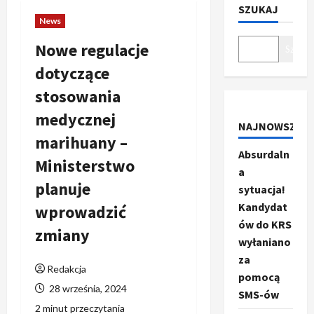
SZUKAJ
News
Nowe regulacje
Szukaj
dotyczące
stosowania
medycznej
NAJNOWSZE
marihuany –
Absurdaln
Ministerstwo
a
planuje
sytuacja!
Kandydat
wprowadzić
ów do KRS
zmiany
wyłaniano
za
Redakcja
pomocą
28 września, 2024
SMS-ów
2 minut przeczytania