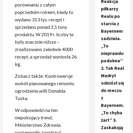
Reakcja
porównaniu z całym
piłkarzy
poprzednim rokiem, kiedy to
Realu po
wydano 313 tys. recept i
starciu z
sprzedano ponad 2,5 tony
Bayernem
produktu. W 2019 r. liczby te
zadziwia.
były znacznie niższe –
„To
zrealizowano zaledwie 4000
nieprawdo
recept, a sprzedaż wyniosła 26
podobne”
kg.
2. Tak Real
Madryt
Zobacz także: Kontrowersje
odniósł się
wokół planowanego remontu
do meczu
ogrodzenia willi Donalda
z
Tuska.
Bayernem.
W odpowiedzi na ten
„To chyba
niepokojący trend,
żart” 3.
Ministerstwo Zdrowia
Zaskakują
postanowiło zaostrzyć