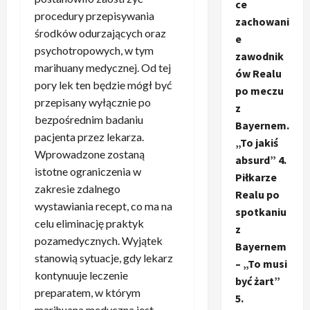
ce
procedury przepisywania
zachowani
środków odurzających oraz
e
psychotropowych, w tym
zawodnik
marihuany medycznej. Od tej
ów Realu
pory lek ten będzie mógł być
po meczu
przepisany wyłącznie po
z
bezpośrednim badaniu
Bayernem.
pacjenta przez lekarza.
„To jakiś
Wprowadzone zostaną
absurd” 4.
istotne ograniczenia w
Piłkarze
zakresie zdalnego
Realu po
wystawiania recept, co ma na
spotkaniu
celu eliminację praktyk
z
pozamedycznych. Wyjątek
Bayernem
stanowią sytuacje, gdy lekarz
– „To musi
kontynuuje leczenie
być żart”
preparatem, w którym
5.
marihuana medyczna jest