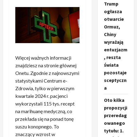
Trump
ogłasza
otwarcie
Ormuz,
Chiny
wyrażają
entuzjazm
, reszta
Więcej ważnych informacji
świata
znajdziesz na stronie głównej
pozostaje
Onetu. Zgodnie z najnowszymi
sceptyczn
statystykami Centrum e-
a
Zdrowia, tylko w pierwszym
kwartale 2024 r. pacjenci
Oto kilka
wykorzystali 115 tys. recept
propozycji
na marihuanę medyczną, co
przeredag
przekłada się na ponad tonę
owanego
suszu konopnego. To
tytułu: 1.
znaczący wzrost w