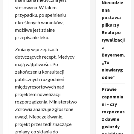
Niecodzie
stosowana. W takim
nna
przypadku, po spełnieniu
postawa
określonych warunków,
piłkarzy
możliwe jest zdalne
Realu po
przepisanie leku.
rywalizacji
z
Zmiany w przepisach
Bayernem.
dotyczących recept. Medycy
„To
mają wątpliwości. Po
niewiaryg
zakończeniu konsultacji
odne”
publicznych i uzgodnień
międzyresortowych nad
Prawie
projektem nowelizacji
zapomnia
rozporządzenia, Ministerstwo
ni – czy
Zdrowia analizuje zgłoszone
rozpoznas
uwagi. Nieoczekiwanie,
z dawne
projekt przeszedł znaczące
gwiazdy
zmiany, co skłania do