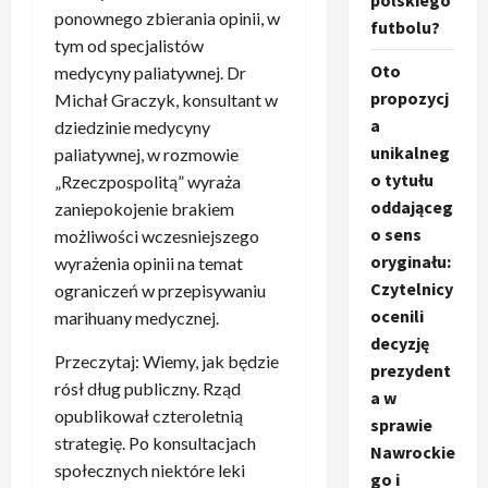
polskiego
ponownego zbierania opinii, w
futbolu?
tym od specjalistów
Oto
medycyny paliatywnej. Dr
propozycj
Michał Graczyk, konsultant w
a
dziedzinie medycyny
unikalneg
paliatywnej, w rozmowie
o tytułu
„Rzeczpospolitą” wyraża
oddająceg
zaniepokojenie brakiem
o sens
możliwości wczesniejszego
oryginału:
wyrażenia opinii na temat
Czytelnicy
ograniczeń w przepisywaniu
ocenili
marihuany medycznej.
decyzję
Przeczytaj: Wiemy, jak będzie
prezydent
rósł dług publiczny. Rząd
a w
opublikował czteroletnią
sprawie
strategię. Po konsultacjach
Nawrockie
społecznych niektóre leki
go i