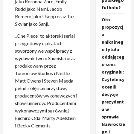
polskiego
jako Roronoa Zoro, Emily
futbolu?
Rudd jako Nami, Jacob
Romero jako Usopp oraz Taz
Oto
Skylar jako Sanji.
propozycj
a
„One Piece” to aktorski serial
unikalneg
przygodowy o piratach
o tytułu
stworzony we współpracy z
oddająceg
wydawnictwem Shueisha oraz
o sens
produkowany przez
oryginału:
Tomorrow Studios i Netflix.
Czytelnicy
Matt Owens i Steven Maeda
ocenili
pełnili rolę scenarzystów,
decyzję
producentów wykonawczych i
prezydent
showrunnerów. Producentami
a w
wykonawczymi są również
sprawie
Eiichiro Oda, Marty Adelstein
Nawrockie
i Becky Clements.
go i