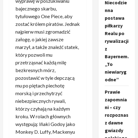
wyprawę w poszukiwaniu
Niecodzie
bajecznego skarbu,
nna
tytułowego One Piece, aby
postawa
zostać królem piratów. Jednak
piłkarzy
najpierw musi zgromadzić
Realu po
załogę, o jakiej zawsze
rywalizacji
marzył, a także znaleźć statek,
z
który pozwoli mu
Bayernem.
przetrząsnać każdą milę
„To
bezkresnych mórz,
niewiaryg
pozostawić w tyle depczącą
odne”
mu po piętach piechotę
Prawie
morską i przechytrzyć
zapomnia
niebezpiecznych rywali,
ni – czy
którzy czyhają na każdym
rozpoznas
kroku. W rolach głównych
z dawne
występują: Iñaki Godoy jako
gwiazdy
Monkey D. Luffy, Mackenyu