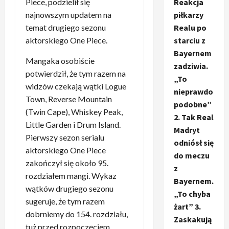
Piece, podzielił się
Reakcja
najnowszym updatem na
piłkarzy
temat drugiego sezonu
Realu po
aktorskiego One Piece.
starciu z
Bayernem
Mangaka osobiście
zadziwia.
potwierdził, że tym razem na
„To
widzów czekają wątki Logue
nieprawdo
Town, Reverse Mountain
podobne”
(Twin Cape), Whiskey Peak,
2. Tak Real
Little Garden i Drum Island.
Madryt
Pierwszy sezon serialu
odniósł się
aktorskiego One Piece
do meczu
zakończył się około 95.
z
rozdziałem mangi. Wykaz
Bayernem.
wątków drugiego sezonu
„To chyba
sugeruje, że tym razem
żart” 3.
dobrniemy do 154. rozdziału,
Zaskakują
tuż przed rozpoczęciem