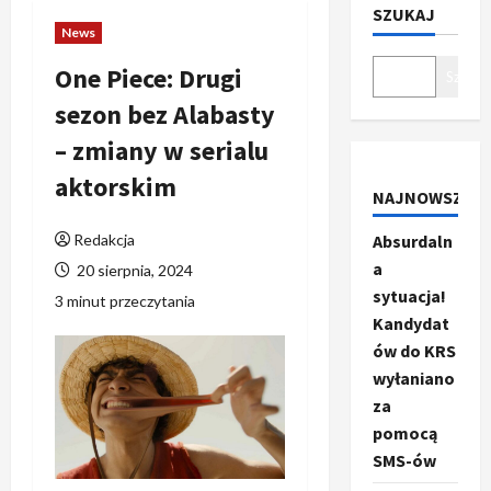
SZUKAJ
News
One Piece: Drugi
Szukaj
sezon bez Alabasty
– zmiany w serialu
aktorskim
NAJNOWSZE
Redakcja
Absurdaln
a
20 sierpnia, 2024
sytuacja!
3 minut przeczytania
Kandydat
ów do KRS
wyłaniano
za
pomocą
SMS-ów