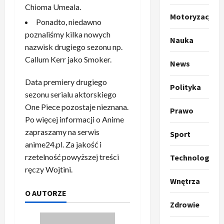
u
Chioma Umeala.
m
2
Motoryzacja
Ponadto, niedawno
p
poznaliśmy kilka nowych
o
Sport
Nauka
O
g
nazwisk drugiego sezonu np.
t
ł
Callum Kerr jako Smoker.
News
o
a
k
s
3
Data premiery drugiego
Polityka
i
z
sezonu serialu aktorskiego
l
Sport
a
One Piece pozostaje nieznana.
P
Prawo
k
o
Po więcej informacji o Anime
r
a
t
a
zapraszamy na serwis
p
w
Sport
w
r
4
anime24.pl. Za jakość i
a
i
o
r
rzetelność powyższej treści
Technologia
e
Polityka
p
c
ręczy Wojtini.
O
z
o
i
Wnętrza
t
a
z
e
O AUTORZE
o
p
y
O
Zdrowie
p
o
5
c
r
r
m
j
m