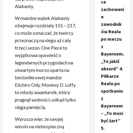
ce
Alabasty.
zachowani
e
W mandze wątek Alabasty
zawodnik
obejmuje rozdziały 155 – 217,
ów Realu
co może oznaczać, że twórcy
po meczu
przeznaczą na niego aż cały
z
trzeci sezon. One Piece to
Bayernem.
wyjątkowa opowieść o
„To jakiś
legendarnych przygodach na
absurd” 4.
otwartym morzu oparta na
Piłkarze
bestsellerowej mandze
Realu po
Eiichiro Ody. Monkey D. Luffy
spotkaniu
to młody awanturnik, który
z
pragnął wolności, odkąd tylko
Bayernem
sięga pamięcią.
– „To musi
Wyrusza więc ze swojej
być żart”
wioski na niebezpieczną
5.