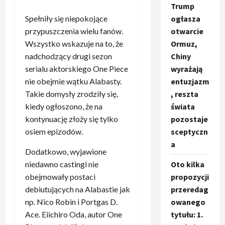
Trump
Spełniły się niepokojące
ogłasza
przypuszczenia wielu fanów.
otwarcie
Wszystko wskazuje na to, że
Ormuz,
nadchodzący drugi sezon
Chiny
serialu aktorskiego One Piece
wyrażają
nie obejmie wątku Alabasty.
entuzjazm
Takie domysły zrodziły się,
, reszta
kiedy ogłoszono, że na
świata
kontynuację złoży się tylko
pozostaje
osiem epizodów.
sceptyczn
a
Dodatkowo, wyjawione
niedawno castingi nie
Oto kilka
obejmowały postaci
propozycji
debiutujących na Alabastie jak
przeredag
np. Nico Robin i Portgas D.
owanego
Ace. Eiichiro Oda, autor One
tytułu: 1.