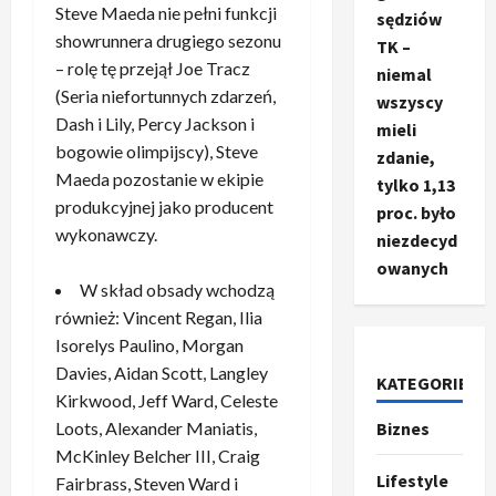
Steve Maeda nie pełni funkcji
sędziów
showrunnera drugiego sezonu
TK –
– rolę tę przejął Joe Tracz
niemal
(Seria niefortunnych zdarzeń,
wszyscy
Dash i Lily, Percy Jackson i
mieli
bogowie olimpijscy), Steve
zdanie,
Maeda pozostanie w ekipie
tylko 1,13
produkcyjnej jako producent
proc. było
wykonawczy.
niezdecyd
owanych
W skład obsady wchodzą
również: Vincent Regan, Ilia
Isorelys Paulino, Morgan
Davies, Aidan Scott, Langley
KATEGORIE
Kirkwood, Jeff Ward, Celeste
Loots, Alexander Maniatis,
Biznes
Ze świata
T
McKinley Belcher III, Craig
r
Lifestyle
Fairbrass, Steven Ward i